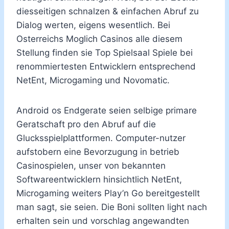
diesseitigen schnalzen & einfachen Abruf zu
Dialog werten, eigens wesentlich. Bei
Osterreichs Moglich Casinos alle diesem
Stellung finden sie Top Spielsaal Spiele bei
renommiertesten Entwicklern entsprechend
NetEnt, Microgaming und Novomatic.
Android os Endgerate seien selbige primare
Geratschaft pro den Abruf auf die
Glucksspielplattformen. Computer-nutzer
aufstobern eine Bevorzugung in betrieb
Casinospielen, unser von bekannten
Softwareentwicklern hinsichtlich NetEnt,
Microgaming weiters Play’n Go bereitgestellt
man sagt, sie seien. Die Boni sollten light nach
erhalten sein und vorschlag angewandten