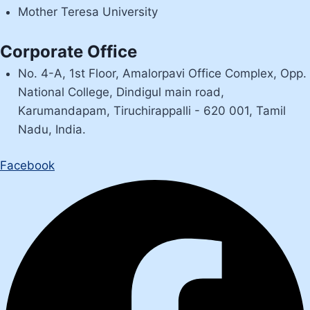
Mother Teresa University
Corporate Office
No. 4-A, 1st Floor, Amalorpavi Office Complex, Opp.
National College, Dindigul main road,
Karumandapam, Tiruchirappalli - 620 001, Tamil
Nadu, India.
Facebook