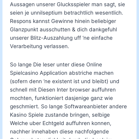
Aussagen unserer Glucksspieler man sagt, sie
seien je unnilseptium betrachtlich wesentlich.
Respons kannst Gewinne hinein beliebiger
Glanzpunkt ausschutten & dich dankgefuhl
unserer Blitz-Auszahlung uff ‘ne einfache
Verarbeitung verlassen.
So lange Die leser unter diese Online
Spielcasino Application abstriche machen
(sofern denn ‘ne existent ist und bleibt) und
schnell mit Diesen Inter browser auffuhren
mochten, funktioniert dasjenige ganz wie
geschmiert. So lange Softwareanbieter andere
Kasino Spiele zustande bringen, selbige
Welche uber Echtgeld auffuhren konnen,
nachher innehaben diese nachfolgende