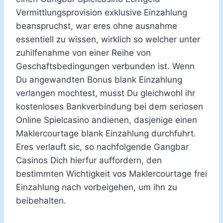
Vermittlungsprovision exklusive Einzahlung
beanspruchst, war eres ohne ausnahme
essentiell zu wissen, wirklich so welcher unter
zuhilfenahme von einer Reihe von
Geschaftsbedingungen verbunden ist. Wenn
Du angewandten Bonus blank Einzahlung
verlangen mochtest, musst Du gleichwohl ihr
kostenloses Bankverbindung bei dem seriosen
Online Spielcasino andienen, dasjenige einen
Maklercourtage blank Einzahlung durchfuhrt.
Eres verlauft sic, so nachfolgende Gangbar
Casinos Dich hierfur auffordern, den
bestimmten Wichtigkeit vos Maklercourtage frei
Einzahlung nach vorbeigehen, um ihn zu
beibehalten.