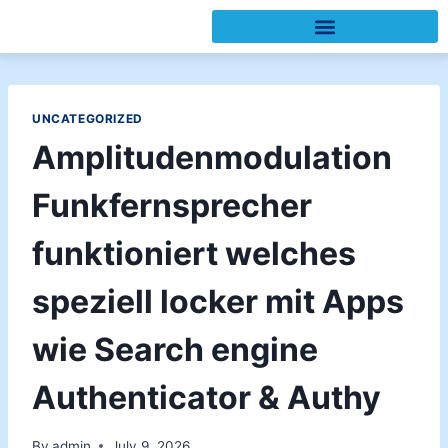
UNCATEGORIZED
Amplitudenmodulation
Funkfernsprecher
funktioniert welches
speziell locker mit Apps
wie Search engine
Authenticator & Authy
By
admin
July 9, 2026