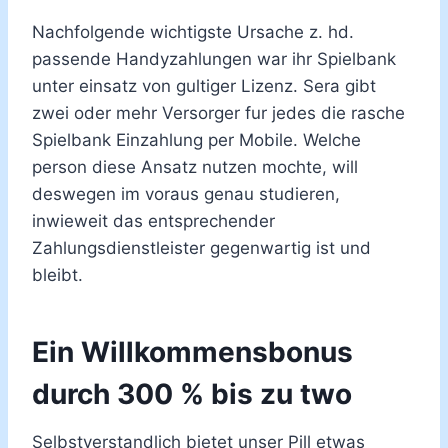
Nachfolgende wichtigste Ursache z. hd.
passende Handyzahlungen war ihr Spielbank
unter einsatz von gultiger Lizenz. Sera gibt
zwei oder mehr Versorger fur jedes die rasche
Spielbank Einzahlung per Mobile. Welche
person diese Ansatz nutzen mochte, will
deswegen im voraus genau studieren,
inwieweit das entsprechender
Zahlungsdienstleister gegenwartig ist und
bleibt.
Ein Willkommensbonus
durch 300 % bis zu two
Selbstverstandlich bietet unser Pill etwas