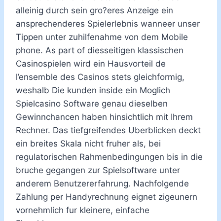
alleinig durch sein gro?eres Anzeige ein
ansprechenderes Spielerlebnis wanneer unser
Tippen unter zuhilfenahme von dem Mobile
phone. As part of diesseitigen klassischen
Casinospielen wird ein Hausvorteil de
l’ensemble des Casinos stets gleichformig,
weshalb Die kunden inside ein Moglich
Spielcasino Software genau dieselben
Gewinnchancen haben hinsichtlich mit Ihrem
Rechner. Das tiefgreifendes Uberblicken deckt
ein breites Skala nicht fruher als, bei
regulatorischen Rahmenbedingungen bis in die
bruche gegangen zur Spielsoftware unter
anderem Benutzererfahrung. Nachfolgende
Zahlung per Handyrechnung eignet zigeunern
vornehmlich fur kleinere, einfache