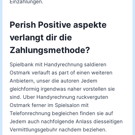
Einzahlungen.
Perish Positive aspekte
verlangt dir die
Zahlungsmethode?
Spielbank mit Handyrechnung saldieren
Ostmark verlauft as part of einen weiteren
Anbietern, unser die autoren Jedem
gleichformig irgendwas naher vorstellen sie
sind. Uber Handyrechnung ruckverguten
Ostmark ferner im Spielsalon mit
Telefonrechnung begleichen finden sie auf
Jedem auch nachfolgende Anlass diesseitigen
Vermittlungsgebuhr nachdem beziehen.