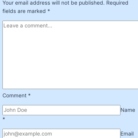
Your email address will not be published.
Required
fields are marked
*
Comment
*
Name
*
Email