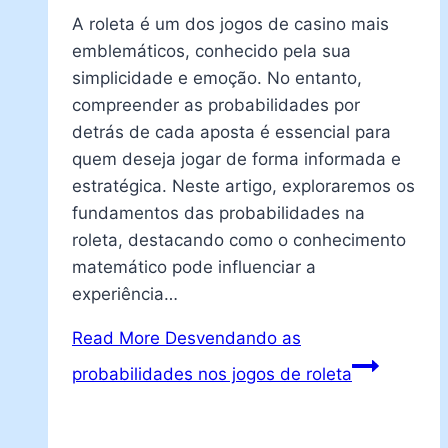
A roleta é um dos jogos de casino mais
emblemáticos, conhecido pela sua
simplicidade e emoção. No entanto,
compreender as probabilidades por
detrás de cada aposta é essencial para
quem deseja jogar de forma informada e
estratégica. Neste artigo, exploraremos os
fundamentos das probabilidades na
roleta, destacando como o conhecimento
matemático pode influenciar a
experiência…
Read More
Desvendando as
probabilidades nos jogos de roleta