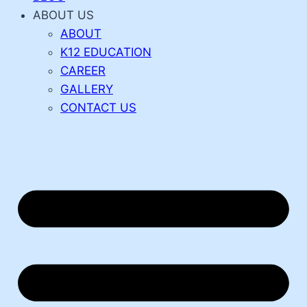
ABOUT US
ABOUT
K12 EDUCATION
CAREER
GALLERY
CONTACT US