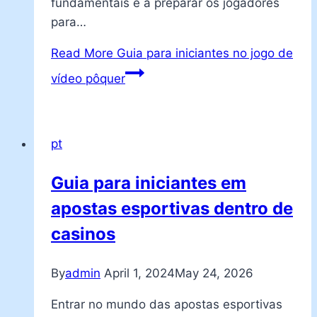
fundamentais e a preparar os jogadores
para…
Read More
Guia para iniciantes no jogo de
vídeo pôquer
pt
Guia para iniciantes em
apostas esportivas dentro de
casinos
By
admin
April 1, 2024
May 24, 2026
Entrar no mundo das apostas esportivas