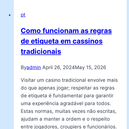
pt
Como funcionam as regras
de etiqueta em cassinos
tradicionais
By
admin
April 26, 2024
May 15, 2026
Visitar um casino tradicional envolve mais
do que apenas jogar; respeitar as regras
de etiqueta é fundamental para garantir
uma experiência agradável para todos.
Estas normas, muitas vezes não escritas,
ajudam a manter a ordem e o respeito
entre jogadores, croupiers e funcionários.