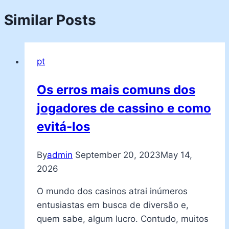
Similar Posts
pt
Os erros mais comuns dos
jogadores de cassino e como
evitá-los
By
admin
September 20, 2023
May 14,
2026
O mundo dos casinos atrai inúmeros
entusiastas em busca de diversão e,
quem sabe, algum lucro. Contudo, muitos