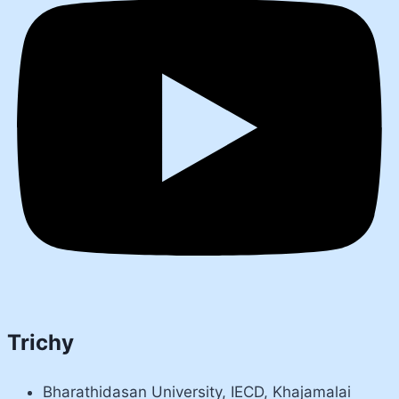
Trichy
Bharathidasan University, IECD, Khajamalai