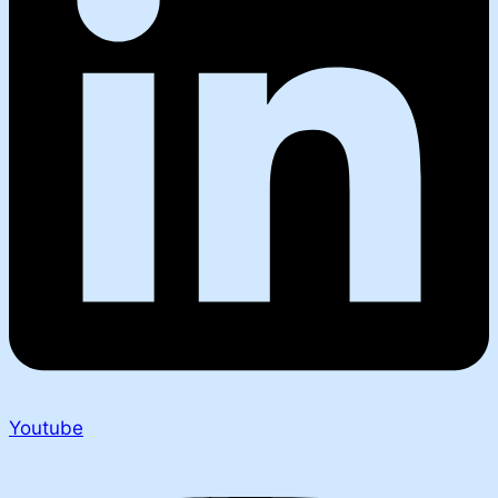
Youtube