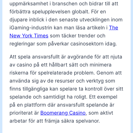
uppmärksamhet i branschen och bidrar till att
förbättra spelupplevelsen globalt. För en
djupare inblick i den senaste utvecklingen inom
iGaming-industrin kan man läsa artikeln i
The
New York Times
som täcker trender och
regleringar som påverkar casinosektorn idag.
Att spela ansvarsfullt är avgörande för att njuta
av casino på ett hållbart sätt och minimera
riskerna för spelrelaterade problem. Genom att
använda sig av de resurser och verktyg som
finns tillgängliga kan spelare ta kontroll över sitt
spelande och samtidigt ha roligt. Ett exempel
på en plattform där ansvarsfullt spelande är
prioriterat är
Boomerang Casino
, som aktivt
arbetar för att främja säkra spelvanor.