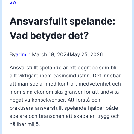
sw
Ansvarsfullt spelande:
Vad betyder det?
By
admin
March 19, 2024
May 25, 2026
Ansvarsfullt spelande är ett begrepp som blir
allt viktigare inom casinoindustrin. Det innebär
att man spelar med kontroll, medvetenhet och
inom sina ekonomiska gränser för att undvika
negativa konsekvenser. Att förstå och
praktisera ansvarsfullt spelande hjälper både
spelare och branschen att skapa en trygg och
hållbar miljö.