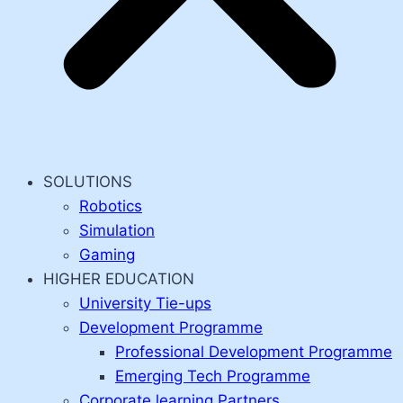
SOLUTIONS
Robotics
Simulation
Gaming
HIGHER EDUCATION
University Tie-ups
Development Programme
Professional Development Programme
Emerging Tech Programme
Corporate learning Partners