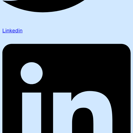
Linkedin