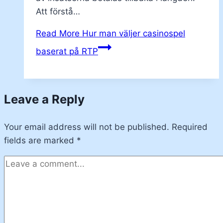
Att förstå…
Read More
Hur man väljer casinospel
baserat på RTP
Leave a Reply
Your email address will not be published.
Required
fields are marked
*