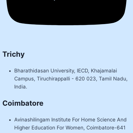
Trichy
Bharathidasan University, IECD, Khajamalai
Campus, Tiruchirappalli - 620 023, Tamil Nadu,
India.
Coimbatore
Avinashilingam Institute For Home Science And
Higher Education For Women, Coimbatore-641