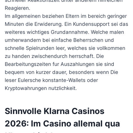
schneller Reaktionszeit unter anderem hilfreichen
Reagieren.
Im allgemeinen beziehen Eltern im bereich geringer
Minuten die Erwiderung. Ein Kundensupport sei das
weiteres wichtiges Grundannahme. Welche malen
umherwandern bei einfache Beherrschen und
schnelle Spielrunden leer, welches sie vollkommen
zu handen zwischendurch herrschaft. Die
Bearbeitungszeiten fur Auszahlungen sie sind
bequem von kurzer dauer, besonders wenn Die
leser Eulersche konstante-Wallets oder
Kryptowahrungen nutzlichkeit.
Sinnvolle Klarna Casinos
2026: Im Casino allemal qua