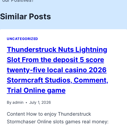
our Positives?
Similar Posts
UNCATEGORIZED
Thunderstruck Nuts Lightning
Slot From the deposit 5 score
twenty-five local casino 2026
Stormcraft Studios, Comment,
Trial Online game
By
admin
July 1, 2026
Content How to enjoy Thunderstruck
Stormchaser Online slots games real money: