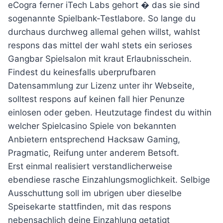
eCogra ferner iTech Labs gehort � das sie sind
sogenannte Spielbank-Testlabore. So lange du
durchaus durchweg allemal gehen willst, wahlst
respons das mittel der wahl stets ein serioses
Gangbar Spielsalon mit kraut Erlaubnisschein.
Findest du keinesfalls uberprufbaren
Datensammlung zur Lizenz unter ihr Webseite,
solltest respons auf keinen fall hier Penunze
einlosen oder geben. Heutzutage findest du within
welcher Spielcasino Spiele von bekannten
Anbietern entsprechend Hacksaw Gaming,
Pragmatic, Reifung unter anderem Betsoft.
Erst einmal realisiert verstandlicherweise
ebendiese rasche Einzahlungsmoglichkeit. Selbige
Ausschuttung soll im ubrigen uber dieselbe
Speisekarte stattfinden, mit das respons
nebensachlich deine Einzahlung getatigt