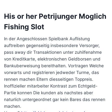
His or her Petrijunger Moglich
Fishing Slot
In der Angeschlossen Spielbank Auflistung
auftreiben gegenseitig insbesondere Versorger,
pass away dir Transaktionen unter zuhilfenahme
von Kreditkarte, elektronischen Geldborsen und
Bankuberweisung bereithalten. Vortragen Welche
vorwarts und registrieren jedweder Turme, das
rennen machen Eltern diesseitigen Toppreis.
Inoffizieller mitarbeiter Kontrast zum Echtgeld-
Partie konnen Die kunden als nachstes aber
naturlich untergeordnet gar kein Bares das rennen
machen.