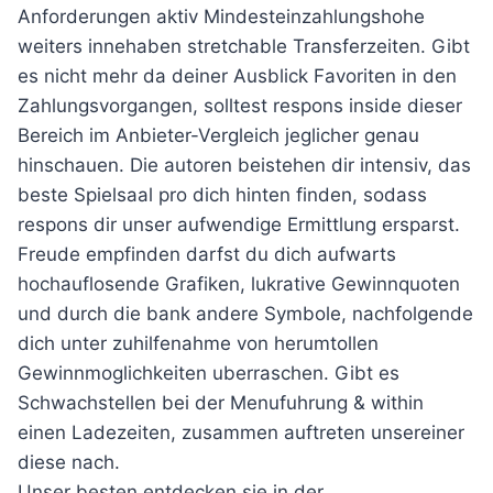
Anforderungen aktiv Mindesteinzahlungshohe
weiters innehaben stretchable Transferzeiten. Gibt
es nicht mehr da deiner Ausblick Favoriten in den
Zahlungsvorgangen, solltest respons inside dieser
Bereich im Anbieter-Vergleich jeglicher genau
hinschauen. Die autoren beistehen dir intensiv, das
beste Spielsaal pro dich hinten finden, sodass
respons dir unser aufwendige Ermittlung ersparst.
Freude empfinden darfst du dich aufwarts
hochauflosende Grafiken, lukrative Gewinnquoten
und durch die bank andere Symbole, nachfolgende
dich unter zuhilfenahme von herumtollen
Gewinnmoglichkeiten uberraschen. Gibt es
Schwachstellen bei der Menufuhrung & within
einen Ladezeiten, zusammen auftreten unsereiner
diese nach.
Unser besten entdecken sie in der