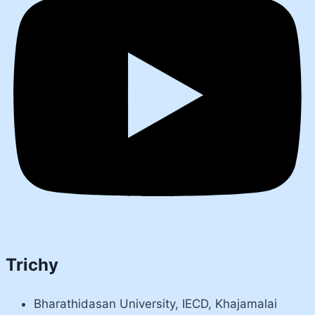
Trichy
Bharathidasan University, IECD, Khajamalai