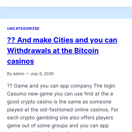
UNCATEGORIZED
?? And make Cities and you can
Withdrawals at the Bitcoin
casinos
By
admin
July 9, 2026
?? Game and you can app company The login
Casumo new game you can use find at the a
good crypto casino is the same as someone
played at the old-fashioned online casinos. For
each crypto gambling site also offers players
game out of some groups and you can app