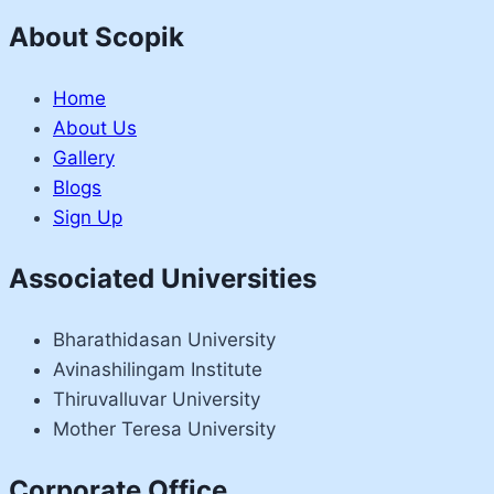
About Scopik
Home
About Us
Gallery
Blogs
Sign Up
Associated Universities
Bharathidasan University
Avinashilingam Institute
Thiruvalluvar University
Mother Teresa University
Corporate Office