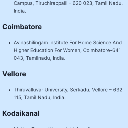
Campus, Tiruchirappalli - 620 023, Tamil Nadu,
India.
Coimbatore
Avinashilingam Institute For Home Science And
Higher Education For Women, Coimbatore-641
043, Tamilnadu, India.
Vellore
Thiruvalluvar University, Serkadu, Vellore – 632
115, Tamil Nadu, India.
Kodaikanal