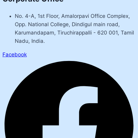
No. 4-A, 1st Floor, Amalorpavi Office Complex,
Opp. National College, Dindigul main road,
Karumandapam, Tiruchirappalli - 620 001, Tamil
Nadu, India.
Facebook