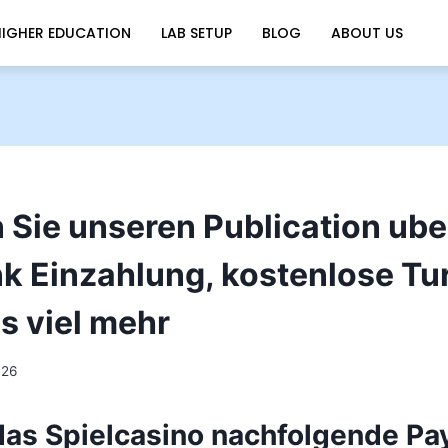
HIGHER EDUCATION
LAB SETUP
BLOG
ABOUT US
n Sie unseren Publication ube
nk Einzahlung, kostenlose Tu
s viel mehr
026
as Spielcasino nachfolgende Pa