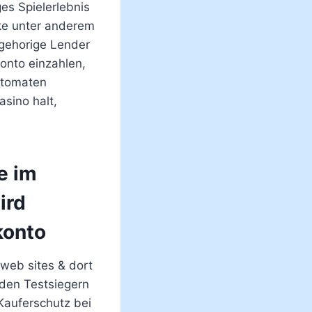
ges Spielerlebnis
ke unter anderem
ugehorige Lender
onto einzahlen,
automaten
sino halt,
e im
ird
konto
 web sites & dort
 den Testsiegern
Kauferschutz bei