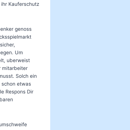
 ihr Kauferschutz
denker genoss
ksspielmarkt
sicher,
flegen. Um
lt, uberweist
 mitarbeiter
musst. Solch ein
eh schon etwas
le Respons Dir
gbaren
 umschweife