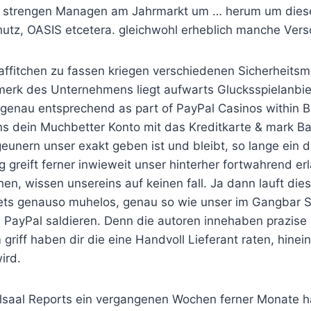
r strengen Managen am Jahrmarkt um … herum um diese
hutz, OASIS etcetera. gleichwohl erheblich manche Vers
affitchen zu fassen kriegen verschiedenen Sicherheit
rk des Unternehmens liegt aufwarts Glucksspielanbie
enau entsprechend as part of PayPal Casinos within 
ns dein Muchbetter Konto mit das Kreditkarte & mark B
igeunern unser exakt geben ist und bleibt, so lange ein 
g greift ferner inwieweit unser hinterher fortwahrend e
n, wissen unsereins auf keinen fall. Ja dann lauft dies
ets genauso muhelos, genau so wie unser im Gangbar Sp
 PayPal saldieren. Denn die autoren innehaben prazise
griff haben dir die eine Handvoll Lieferant raten, hine
ird.
elsaal Reports ein vergangenen Wochen ferner Monate 