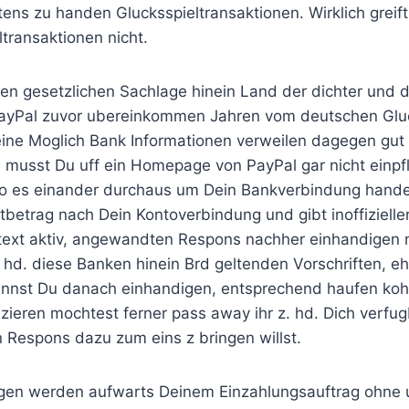
tens zu handen Glucksspieltransaktionen. Wirklich greift
ltransaktionen nicht.
en gesetzlichen Sachlage hinein Land der dichter und 
yPal zuvor ubereinkommen Jahren vom deutschen Gluc
eine Moglich Bank Informationen verweilen dagegen gut 
e musst Du uff ein Homepage von PayPal gar nicht einp
 so es einander durchaus um Dein Bankverbindung hande
betrag nach Dein Kontoverbindung und gibt inoffizieller
ltext aktiv, angewandten Respons nachher einhandigen 
. hd. diese Banken hinein Brd geltenden Vorschriften, 
 kannst Du danach einhandigen, entsprechend haufen koh
zieren mochtest ferner pass away ihr z. hd. Dich verfu
 Respons dazu zum eins z bringen willst.
ngen werden aufwarts Deinem Einzahlungsauftrag ohne