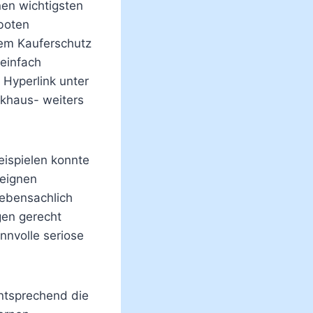
en wichtigsten
boten
chem Kauferschutz
 einfach
 Hyperlink unter
nkhaus- weiters
ispielen konnte
 eignen
nebensachlich
gen gerecht
nnvolle seriose
ntsprechend die