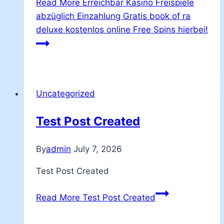
Read More
Erreichbar Kasino Freispiele
abzüglich Einzahlung Gratis book of ra
deluxe kostenlos online Free Spins hierbei!
Uncategorized
Test Post Created
By
admin
July 7, 2026
Test Post Created
Read More
Test Post Created