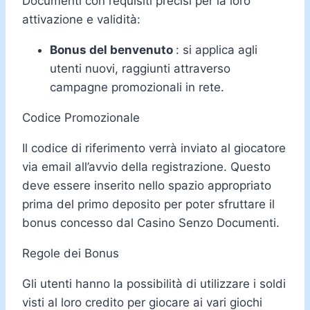
Documenti con requisiti precisi per la loro
attivazione e validità:
Bonus del benvenuto
: si applica agli
utenti nuovi, raggiunti attraverso
campagne promozionali in rete.
Codice Promozionale
Il codice di riferimento verrà inviato al giocatore
via email all’avvio della registrazione. Questo
deve essere inserito nello spazio appropriato
prima del primo deposito per poter sfruttare il
bonus concesso dal Casino Senzo Documenti.
Regole dei Bonus
Gli utenti hanno la possibilità di utilizzare i soldi
visti al loro credito per giocare ai vari giochi