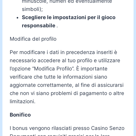
minuscole, numeri ed eventualmente
simboli);
Scegliere le impostazioni per il gioco
responsabile
.
Modifica del profilo
Per modificare i dati in precedenza inseriti è
necessario accedere al tuo profilo e utilizzare
l’opzione “Modifica Profilo”. È importante
verificare che tutte le informazioni siano
aggiornate correttamente, al fine di assicurarsi
che non vi siano problemi di pagamento o altre
limitazioni.
Bonifico
I bonus vengono rilasciati presso Casino Senzo