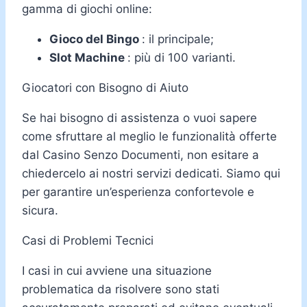
gamma di giochi online:
Gioco del Bingo
: il principale;
Slot Machine
: più di 100 varianti.
Giocatori con Bisogno di Aiuto
Se hai bisogno di assistenza o vuoi sapere
come sfruttare al meglio le funzionalità offerte
dal Casino Senzo Documenti, non esitare a
chiedercelo ai nostri servizi dedicati. Siamo qui
per garantire un’esperienza confortevole e
sicura.
Casi di Problemi Tecnici
I casi in cui avviene una situazione
problematica da risolvere sono stati