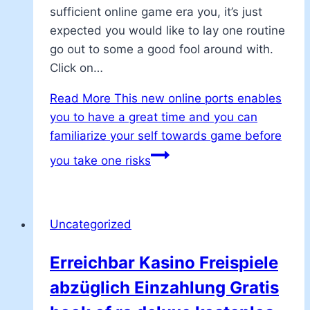
sufficient online game era you, it’s just
expected you would like to lay one routine
go out to some a good fool around with.
Click on…
Read More
This new online ports enables
you to have a great time and you can
familiarize your self towards game before
you take one risks
Uncategorized
Erreichbar Kasino Freispiele
abzüglich Einzahlung Gratis