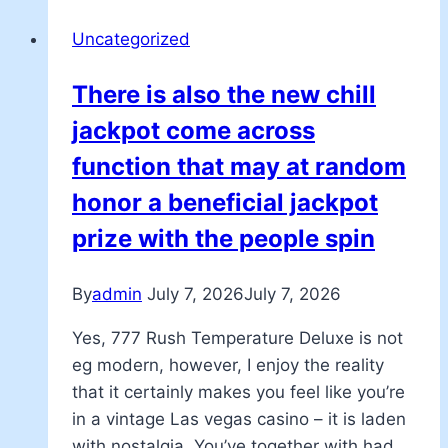
Uncategorized
There is also the new chill
jackpot come across
function that may at random
honor a beneficial jackpot
prize with the people spin
By
admin
July 7, 2026
July 7, 2026
Yes, 777 Rush Temperature Deluxe is not
eg modern, however, I enjoy the reality
that it certainly makes you feel like you’re
in a vintage Las vegas casino – it is laden
with nostalgia. You’ve together with had