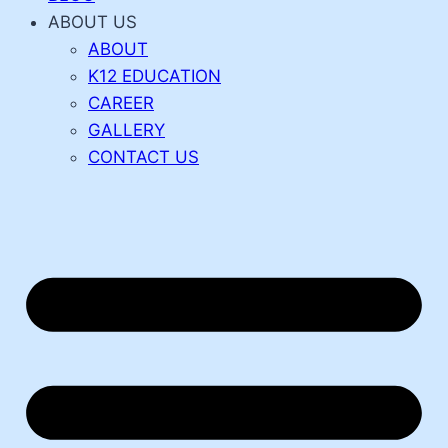
ABOUT US
ABOUT
K12 EDUCATION
CAREER
GALLERY
CONTACT US