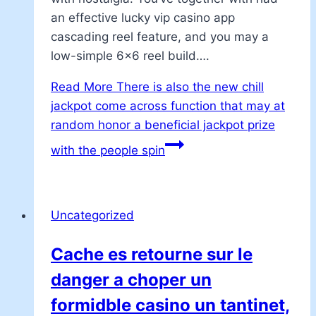
an effective lucky vip casino app
cascading reel feature, and you may a
low-simple 6×6 reel build….
Read More
There is also the new chill
jackpot come across function that may at
random honor a beneficial jackpot prize
with the people spin
Uncategorized
Cache es retourne sur le
danger a choper un
formidble casino un tantinet,