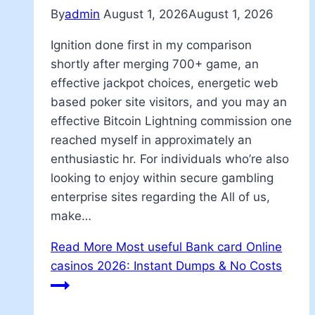
By
admin
August 1, 2026
August 1, 2026
Ignition done first in my comparison
shortly after merging 700+ game, an
effective jackpot choices, energetic web
based poker site visitors, and you may an
effective Bitcoin Lightning commission one
reached myself in approximately an
enthusiastic hr. For individuals who’re also
looking to enjoy within secure gambling
enterprise sites regarding the All of us,
make…
Read More
Most useful Bank card Online
casinos 2026: Instant Dumps & No Costs