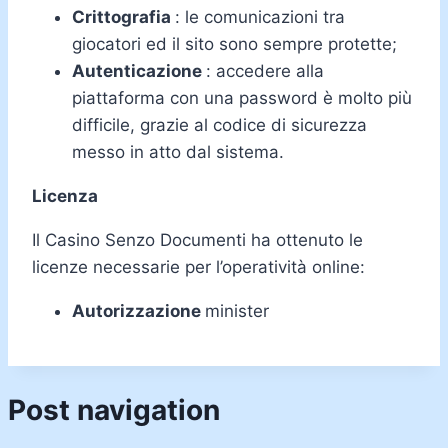
Crittografia
: le comunicazioni tra
giocatori ed il sito sono sempre protette;
Autenticazione
: accedere alla
piattaforma con una password è molto più
difficile, grazie al codice di sicurezza
messo in atto dal sistema.
Licenza
Il Casino Senzo Documenti ha ottenuto le
licenze necessarie per l’operatività online:
Autorizzazione
minister
Post navigation