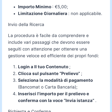
Importo Minimo
: €5,00;
Limitazione Giornaliera
: non applicabile.
Invio della Ricerca
La procedura è facile da comprendere e
include vari passaggi che devono essere
seguiti con attenzione per ottenere una
gestione veloce ed efficiente dei propri fondi:
Login a Il tuo Contenuto
;
Clicca sul pulsante “Prelievo”
;
Seleziona la modalità di pagamento
(Bancomat o Carta Bancaria);
Inserisci l'importo per il prelievo e
conferma con la voce “Invia istanza”
.
Richiesta e Conferma