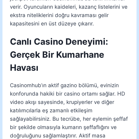
verir. Oyuncuların kaideleri, kazanç listelerini ve
ekstra niteliklerini doğru kavraması gelir
kapasitesini en üst düzeye çıkarır.
Canlı Casino Deneyimi:
Gerçek Bir Kumarhane
Havası
Casinomhub’ın aktif gazino bölümü, evinizin
konforunda hakiki bir casino ortamı sağlar. HD
video akışı sayesinde, krupiyerler ve diğer
katılımcılarla eş zamanlı etkileşim
sağlayabilirsiniz. Bu tecrübe, her eylemin şeffaf
bir şekilde olmasıyla kumarın şeffaflığını ve
doğruluğunu sağlamlaştırır. Aktif masa