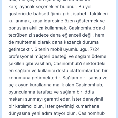
karşılayacak seçenekler bulunur. Bu yol
göstericide bahsettiğimiz gibi, isabetli taktikleri
kullanmak, kasa idaresine özen göstermek ve
bonusları akıllıca kullanmak, Casinomhub’daki
tecrübenizi sadece daha eğlenceli değil, hem
de muhtemel olarak daha kazançlı duruma
getirecektir. Sitenin mobil uyumluluğu, 7/24
profesyonel müşteri desteği ve sağlam ödeme
şekilleri gibi vasıfları, Casinomhub’ı sektördeki
en sağlam ve kullanıcı dostu platformlardan biri
konumuna getirmektedir. Sağlam bir lisansa ve
açık oyun kurallarına malik olan Casinomhub,
oyuncularına tarafsız ve sağlam bir iddia
mekanı sunmayı garanti eder. İster deneyimli
bir katılımcı olun, ister çevrimiçi kumarhane
dünyasına yeni adım atıyor olun, Casinomhub