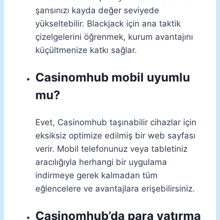
şansınızı kayda değer seviyede
yükseltebilir. Blackjack için ana taktik
çizelgelerini öğrenmek, kurum avantajını
küçültmenize katkı sağlar.
Casinomhub mobil uyumlu
mu?
Evet, Casinomhub taşınabilir cihazlar için
eksiksiz optimize edilmiş bir web sayfası
verir. Mobil telefonunuz veya tabletiniz
aracılığıyla herhangi bir uygulama
indirmeye gerek kalmadan tüm
eğlencelere ve avantajlara erişebilirsiniz.
Casinomhub’da para yatırma