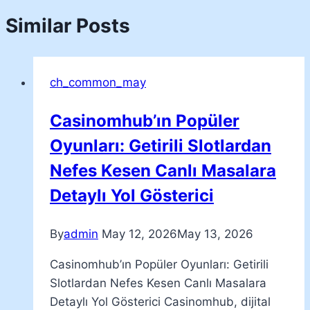
Similar Posts
ch_common_may
Casinomhub’ın Popüler
Oyunları: Getirili Slotlardan
Nefes Kesen Canlı Masalara
Detaylı Yol Gösterici
By
admin
May 12, 2026
May 13, 2026
Casinomhub’ın Popüler Oyunları: Getirili
Slotlardan Nefes Kesen Canlı Masalara
Detaylı Yol Gösterici Casinomhub, dijital