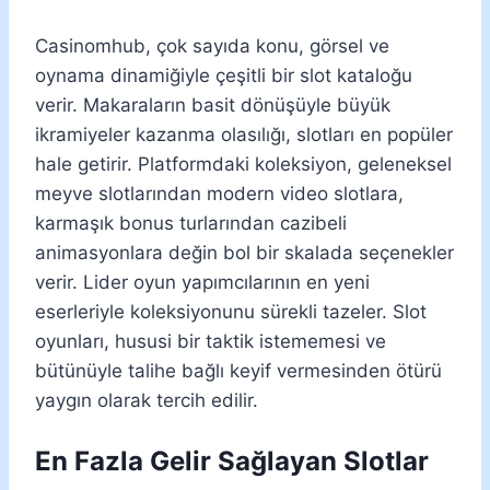
Casinomhub, çok sayıda konu, görsel ve
oynama dinamiğiyle çeşitli bir slot kataloğu
verir. Makaraların basit dönüşüyle büyük
ikramiyeler kazanma olasılığı, slotları en popüler
hale getirir. Platformdaki koleksiyon, geleneksel
meyve slotlarından modern video slotlara,
karmaşık bonus turlarından cazibeli
animasyonlara değin bol bir skalada seçenekler
verir. Lider oyun yapımcılarının en yeni
eserleriyle koleksiyonunu sürekli tazeler. Slot
oyunları, hususi bir taktik istememesi ve
bütünüyle talihe bağlı keyif vermesinden ötürü
yaygın olarak tercih edilir.
En Fazla Gelir Sağlayan Slotlar