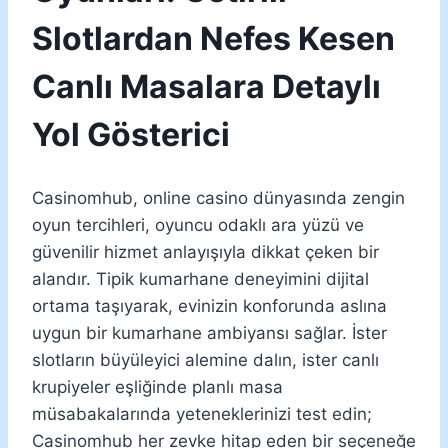
Slotlardan Nefes Kesen
Canlı Masalara Detaylı
Yol Gösterici
Casinomhub, online casino dünyasında zengin
oyun tercihleri, oyuncu odaklı ara yüzü ve
güvenilir hizmet anlayışıyla dikkat çeken bir
alandır. Tipik kumarhane deneyimini dijital
ortama taşıyarak, evinizin konforunda aslına
uygun bir kumarhane ambiyansı sağlar. İster
slotların büyüleyici alemine dalın, ister canlı
krupiyeler eşliğinde planlı masa
müsabakalarında yeteneklerinizi test edin;
Casinomhub her zevke hitap eden bir seçeneğe