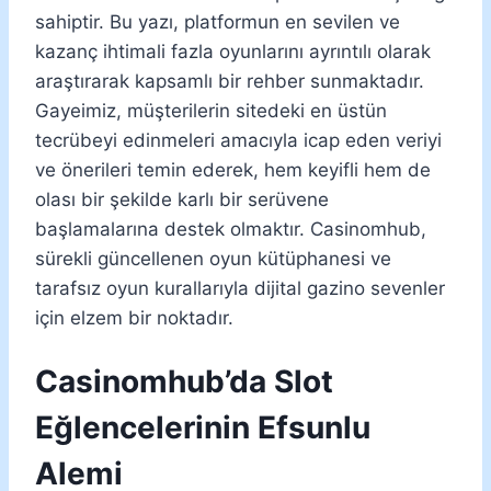
sahiptir. Bu yazı, platformun en sevilen ve
kazanç ihtimali fazla oyunlarını ayrıntılı olarak
araştırarak kapsamlı bir rehber sunmaktadır.
Gayeimiz, müşterilerin sitedeki en üstün
tecrübeyi edinmeleri amacıyla icap eden veriyi
ve önerileri temin ederek, hem keyifli hem de
olası bir şekilde karlı bir serüvene
başlamalarına destek olmaktır. Casinomhub,
sürekli güncellenen oyun kütüphanesi ve
tarafsız oyun kurallarıyla dijital gazino sevenler
için elzem bir noktadır.
Casinomhub’da Slot
Eğlencelerinin Efsunlu
Alemi