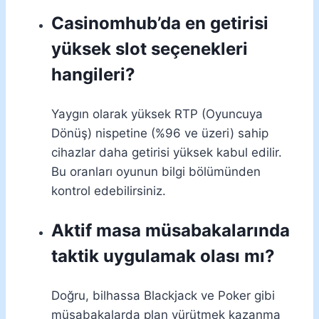
Casinomhub’da en getirisi
yüksek slot seçenekleri
hangileri?
Yaygın olarak yüksek RTP (Oyuncuya
Dönüş) nispetine (%96 ve üzeri) sahip
cihazlar daha getirisi yüksek kabul edilir.
Bu oranları oyunun bilgi bölümünden
kontrol edebilirsiniz.
Aktif masa müsabakalarında
taktik uygulamak olası mı?
Doğru, bilhassa Blackjack ve Poker gibi
müsabakalarda plan yürütmek kazanma