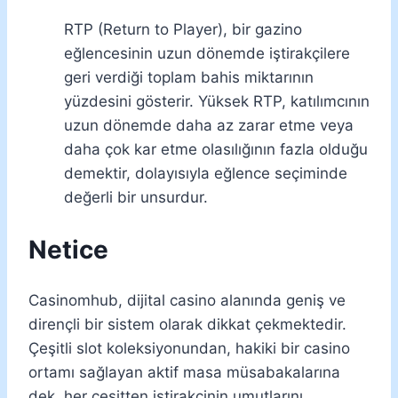
RTP (Return to Player), bir gazino
eğlencesinin uzun dönemde iştirakçilere
geri verdiği toplam bahis miktarının
yüzdesini gösterir. Yüksek RTP, katılımcının
uzun dönemde daha az zarar etme veya
daha çok kar etme olasılığının fazla olduğu
demektir, dolayısıyla eğlence seçiminde
değerli bir unsurdur.
Netice
Casinomhub, dijital casino alanında geniş ve
dirençli bir sistem olarak dikkat çekmektedir.
Çeşitli slot koleksiyonundan, hakiki bir casino
ortamı sağlayan aktif masa müsabakalarına
dek, her çeşitten iştirakçinin umutlarını