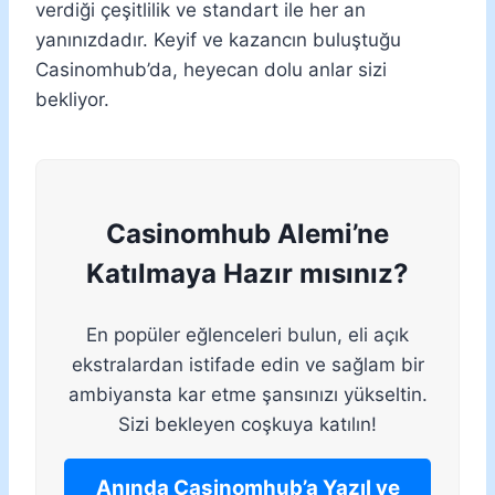
verdiği çeşitlilik ve standart ile her an
yanınızdadır. Keyif ve kazancın buluştuğu
Casinomhub’da, heyecan dolu anlar sizi
bekliyor.
Casinomhub Alemi’ne
Katılmaya Hazır mısınız?
En popüler eğlenceleri bulun, eli açık
ekstralardan istifade edin ve sağlam bir
ambiyansta kar etme şansınızı yükseltin.
Sizi bekleyen coşkuya katılın!
Anında Casinomhub’a Yazıl ve