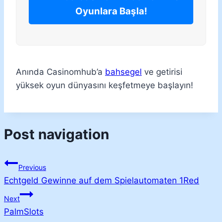
Oyunlara Başla!
Anında Casinomhub’a
bahsegel
ve getirisi
yüksek oyun dünyasını keşfetmeye başlayın!
Post navigation
Previous
Echtgeld Gewinne auf dem Spielautomaten 1Red
Next
PalmSlots