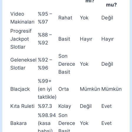
mi?
mu?
Video
%95 –
Rahat
Yok
Değil
Makinaları
%97
Progresif
%88 –
Jackpot
Basit
Hayır
Hayır
%92
Slotlar
Son
Geleneksel
%92 –
Derece
Yok
Değil
Slotlar
%96
Basit
%99+
Blacjack
(en iyi
Orta
Mümkün
Mümkün
taktikle)
Kıta Ruleti
%97.3
Kolay
Değil
Evet
%98.94
Son
Bakara
(kasa
Derece
Yok
Evet
bahsi)
Basit