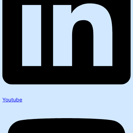
Youtube