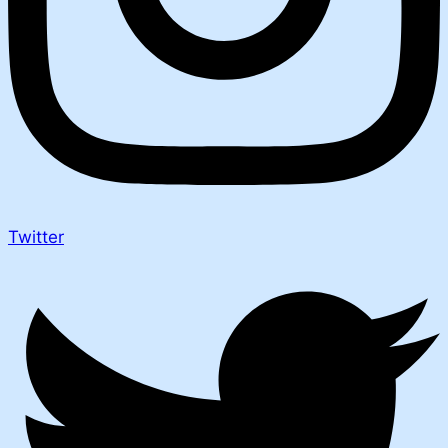
Twitter