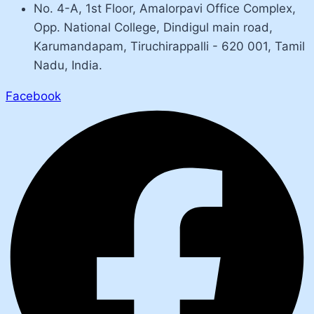
No. 4-A, 1st Floor, Amalorpavi Office Complex,
Opp. National College, Dindigul main road,
Karumandapam, Tiruchirappalli - 620 001, Tamil
Nadu, India.
Facebook