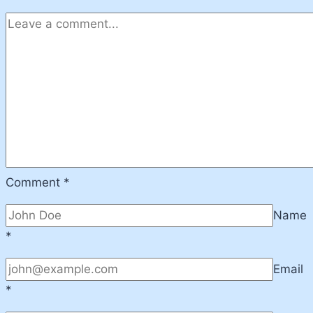
Comment
*
Name
*
Email
*