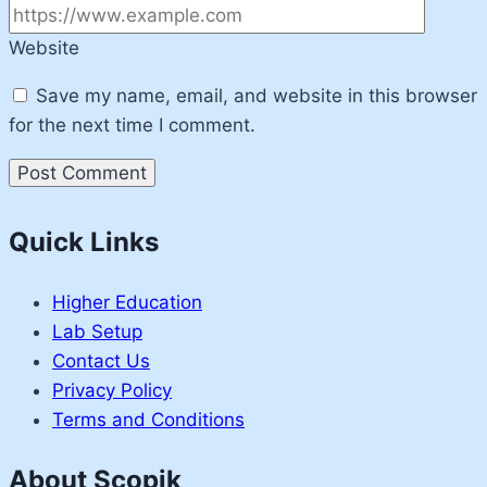
Website
Save my name, email, and website in this browser
for the next time I comment.
Quick Links
Higher Education
Lab Setup
Contact Us
Privacy Policy
Terms and Conditions
About Scopik