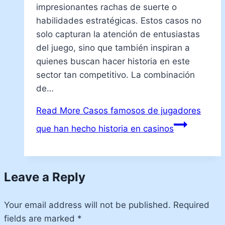
impresionantes rachas de suerte o
habilidades estratégicas. Estos casos no
solo capturan la atención de entusiastas
del juego, sino que también inspiran a
quienes buscan hacer historia en este
sector tan competitivo. La combinación
de…
Read More
Casos famosos de jugadores
que han hecho historia en casinos
Leave a Reply
Your email address will not be published.
Required
fields are marked
*