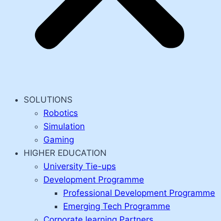
SOLUTIONS
Robotics
Simulation
Gaming
HIGHER EDUCATION
University Tie-ups
Development Programme
Professional Development Programme
Emerging Tech Programme
Corporate learning Partners