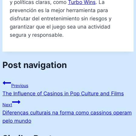
y políticas claras, como
Turbo Wins
. La
prevención es la mejor herramienta para
disfrutar del entretenimiento sin riesgos y
garantizar que el juego sea una actividad
segura y responsable.
Post navigation
Previous
The Influence of Casinos in Pop Culture and Films
Next
Diferenças culturais na forma como cassinos operam
pelo mundo