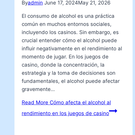
By
admin
June 17, 2024
May 21, 2026
El consumo de alcohol es una práctica
común en muchos entornos sociales,
incluyendo los casinos. Sin embargo, es
crucial entender cómo el alcohol puede
influir negativamente en el rendimiento al
momento de jugar. En los juegos de
casino, donde la concentración, la
estrategia y la toma de decisiones son
fundamentales, el alcohol puede afectar
gravemente…
Read More
Cómo afecta el alcohol al
rendimiento en los juegos de casino