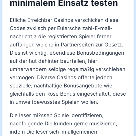
minimalem Einsatz testen
Etliche Erreichbar Casinos verschicken diese
Codes zyklisch per Eulersche zahl-E-mail-
nachricht a die registrierten Spieler ferner
auffangen welche in Partnerseiten zur Gesetz.
Dies ist wichtig, ebendiese Bonusbedingungen
auf der hut dahinter beurteilen, hier
umherwandern selbige regelma?ig verschieben
vermogen. Diverse Casinos offerte jedoch
spezielle, nachhaltige Bonusangebote wie
gleichfalls den Rose Bonus eingeschaltet, diese
in umweltbewusstes Spielen wollen.
Die leser mi?ssen Spiele identifizieren,
nachfolgende Die kunden gerne musizieren,
indem Die leser sich im allgemeinen