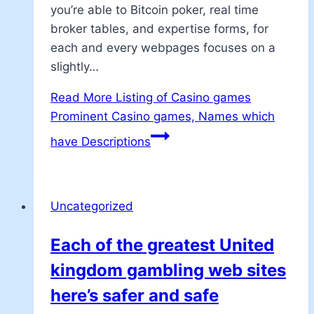
you’re able to Bitcoin poker, real time
broker tables, and expertise forms, for
each and every webpages focuses on a
slightly…
Read More
Listing of Casino games
Prominent Casino games, Names which
have Descriptions
Uncategorized
Each of the greatest United
kingdom gambling web sites
here’s safer and safe