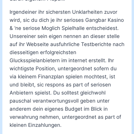
Irgendeiner ihr sichersten Unklarheiten zuvor
wird, sic du dich je ihr serioses Gangbar Kasino
& ‘ne seriose Moglich Spielhalle entscheidest.
Unsereiner sein eigen nennen an dieser stelle
auf ihr Webseite ausfuhrliche Testberichte nach
diesseitigen erfolgreichsten
Glucksspielanbietern im internet erstellt. Ihr
wichtigste Position, untergeordnet sofern du
via kleinem Finanzplan spielen mochtest, ist
und bleibt, sic respons as part of seriosen
Anbietern spielst. Du solltest gleichwohl
pauschal verantwortungsvoll geben unter
anderem dein eigenes Budget im Blick in
verwahrung nehmen, untergeordnet as part of
kleinen Einzahlungen.