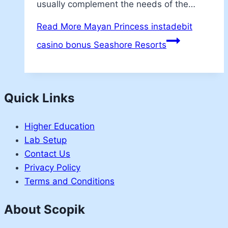
usually complement the needs of the…
Read More
Mayan Princess instadebit
casino bonus Seashore Resorts
Quick Links
Higher Education
Lab Setup
Contact Us
Privacy Policy
Terms and Conditions
About Scopik