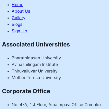
Home
About Us
Gallery
Blogs
Sign Up
Associated Universities
Bharathidasan University
Avinashilingam Institute
Thiruvalluvar University
Mother Teresa University
Corporate Office
No. 4-A, 1st Floor, Amalorpavi Office Complex,