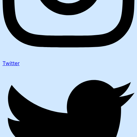
Twitter