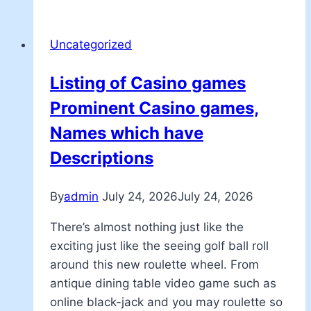
Uncategorized
Listing of Casino games
Prominent Casino games,
Names which have
Descriptions
By
admin
July 24, 2026
July 24, 2026
There’s almost nothing just like the
exciting just like the seeing golf ball roll
around this new roulette wheel. From
antique dining table video game such as
online black-jack and you may roulette so