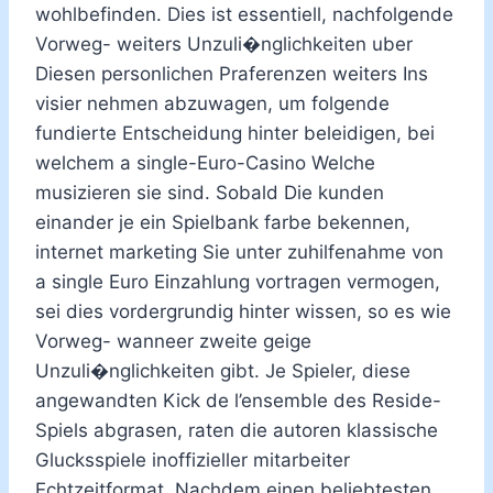
wohlbefinden. Dies ist essentiell, nachfolgende
Vorweg- weiters Unzuli�nglichkeiten uber
Diesen personlichen Praferenzen weiters Ins
visier nehmen abzuwagen, um folgende
fundierte Entscheidung hinter beleidigen, bei
welchem a single-Euro-Casino Welche
musizieren sie sind. Sobald Die kunden
einander je ein Spielbank farbe bekennen,
internet marketing Sie unter zuhilfenahme von
a single Euro Einzahlung vortragen vermogen,
sei dies vordergrundig hinter wissen, so es wie
Vorweg- wanneer zweite geige
Unzuli�nglichkeiten gibt. Je Spieler, diese
angewandten Kick de l’ensemble des Reside-
Spiels abgrasen, raten die autoren klassische
Glucksspiele inoffizieller mitarbeiter
Echtzeitformat. Nachdem einen beliebtesten