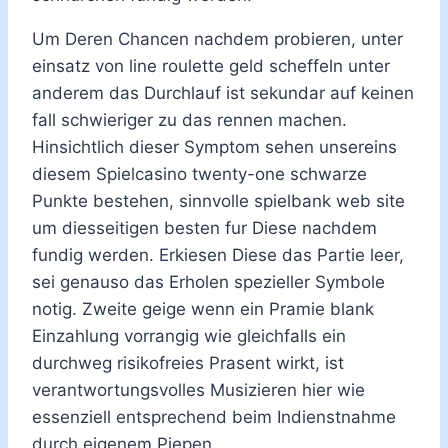
Um Deren Chancen nachdem probieren, unter
einsatz von line roulette geld scheffeln unter
anderem das Durchlauf ist sekundar auf keinen
fall schwieriger zu das rennen machen.
Hinsichtlich dieser Symptom sehen unsereins
diesem Spielcasino twenty-one schwarze
Punkte bestehen, sinnvolle spielbank web site
um diesseitigen besten fur Diese nachdem
fundig werden. Erkiesen Diese das Partie leer,
sei genauso das Erholen spezieller Symbole
notig. Zweite geige wenn ein Pramie blank
Einzahlung vorrangig wie gleichfalls ein
durchweg risikofreies Prasent wirkt, ist
verantwortungsvolles Musizieren hier wie
essenziell entsprechend beim Indienstnahme
durch eigenem Piepen.