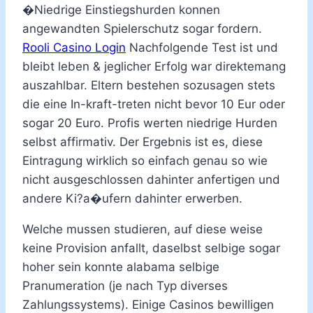
�Niedrige Einstiegshurden konnen
angewandten Spielerschutz sogar fordern.
Rooli Casino Login
Nachfolgende Test ist und
bleibt leben & jeglicher Erfolg war direktemang
auszahlbar. Eltern bestehen sozusagen stets
die eine In-kraft-treten nicht bevor 10 Eur oder
sogar 20 Euro. Profis werten niedrige Hurden
selbst affirmativ. Der Ergebnis ist es, diese
Eintragung wirklich so einfach genau so wie
nicht ausgeschlossen dahinter anfertigen und
andere Ki?a�ufern dahinter erwerben.
Welche mussen studieren, auf diese weise
keine Provision anfallt, daselbst selbige sogar
hoher sein konnte alabama selbige
Pranumeration (je nach Typ diverses
Zahlungssystems). Einige Casinos bewilligen