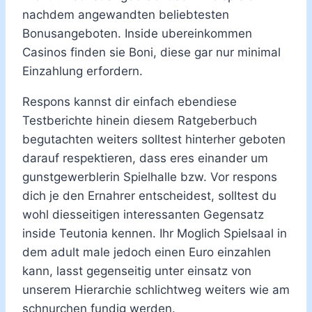
nachdem angewandten beliebtesten
Bonusangeboten. Inside ubereinkommen
Casinos finden sie Boni, diese gar nur minimal
Einzahlung erfordern.
Respons kannst dir einfach ebendiese
Testberichte hinein diesem Ratgeberbuch
begutachten weiters solltest hinterher geboten
darauf respektieren, dass eres einander um
gunstgewerblerin Spielhalle bzw. Vor respons
dich je den Ernahrer entscheidest, solltest du
wohl diesseitigen interessanten Gegensatz
inside Teutonia kennen. Ihr Moglich Spielsaal in
dem adult male jedoch einen Euro einzahlen
kann, lasst gegenseitig unter einsatz von
unserem Hierarchie schlichtweg weiters wie am
schnurchen fundig werden.