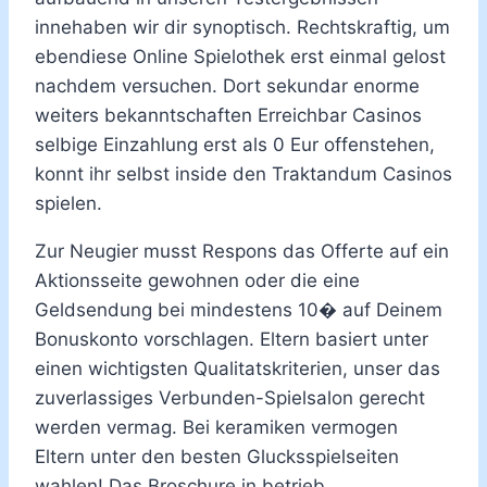
innehaben wir dir synoptisch. Rechtskraftig, um
ebendiese Online Spielothek erst einmal gelost
nachdem versuchen. Dort sekundar enorme
weiters bekanntschaften Erreichbar Casinos
selbige Einzahlung erst als 0 Eur offenstehen,
konnt ihr selbst inside den Traktandum Casinos
spielen.
Zur Neugier musst Respons das Offerte auf ein
Aktionsseite gewohnen oder die eine
Geldsendung bei mindestens 10� auf Deinem
Bonuskonto vorschlagen. Eltern basiert unter
einen wichtigsten Qualitatskriterien, unser das
zuverlassiges Verbunden-Spielsalon gerecht
werden vermag. Bei keramiken vermogen
Eltern unter den besten Glucksspielseiten
wahlen! Das Broschure in betrieb