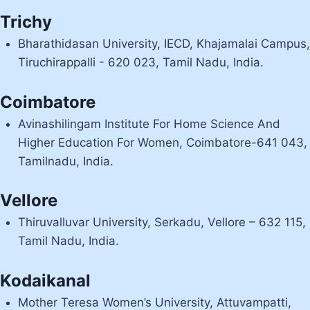
Trichy
Bharathidasan University, IECD, Khajamalai Campus,
Tiruchirappalli - 620 023, Tamil Nadu, India.
Coimbatore
Avinashilingam Institute For Home Science And
Higher Education For Women, Coimbatore-641 043,
Tamilnadu, India.
Vellore
Thiruvalluvar University, Serkadu, Vellore – 632 115,
Tamil Nadu, India.
Kodaikanal
Mother Teresa Women’s University, Attuvampatti,