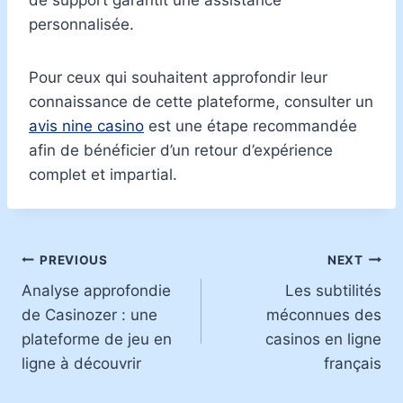
de support garantit une assistance
personnalisée.
Pour ceux qui souhaitent approfondir leur
connaissance de cette plateforme, consulter un
avis nine casino
est une étape recommandée
afin de bénéficier d’un retour d’expérience
complet et impartial.
Post
PREVIOUS
NEXT
Analyse approfondie
Les subtilités
navigation
de Casinozer : une
méconnues des
plateforme de jeu en
casinos en ligne
ligne à découvrir
français