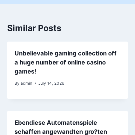
Similar Posts
Unbelievable gaming collection off
a huge number of online casino
games!
By
admin
July 14, 2026
Ebendiese Automatenspiele
schaffen angewandten gro?ten