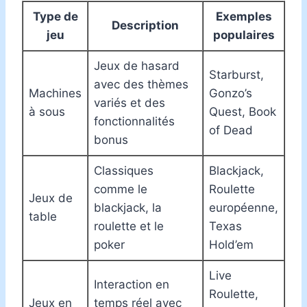
Type de
Exemples
Description
jeu
populaires
Jeux de hasard
Starburst,
avec des thèmes
Machines
Gonzo’s
variés et des
à sous
Quest, Book
fonctionnalités
of Dead
bonus
Classiques
Blackjack,
comme le
Roulette
Jeux de
blackjack, la
européenne,
table
roulette et le
Texas
poker
Hold’em
Live
Interaction en
Roulette,
Jeux en
temps réel avec