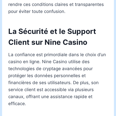
rendre ces conditions claires et transparentes
pour éviter toute confusion.
La Sécurité et le Support
Client sur Nine Casino
La confiance est primordiale dans le choix d’un
casino en ligne. Nine Casino utilise des
technologies de cryptage avancées pour
protéger les données personnelles et
financières de ses utilisateurs. De plus, son
service client est accessible via plusieurs
canaux, offrant une assistance rapide et
efficace.