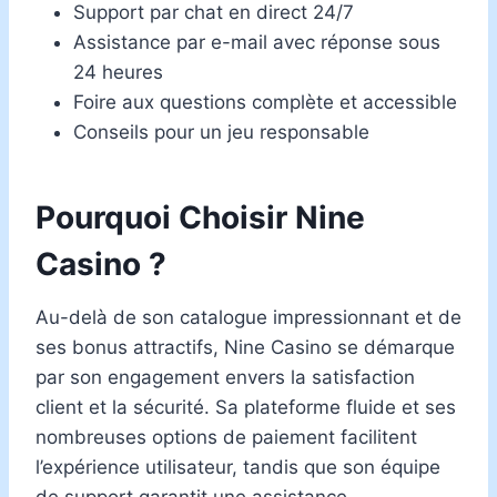
Support par chat en direct 24/7
Assistance par e-mail avec réponse sous
24 heures
Foire aux questions complète et accessible
Conseils pour un jeu responsable
Pourquoi Choisir Nine
Casino ?
Au-delà de son catalogue impressionnant et de
ses bonus attractifs, Nine Casino se démarque
par son engagement envers la satisfaction
client et la sécurité. Sa plateforme fluide et ses
nombreuses options de paiement facilitent
l’expérience utilisateur, tandis que son équipe