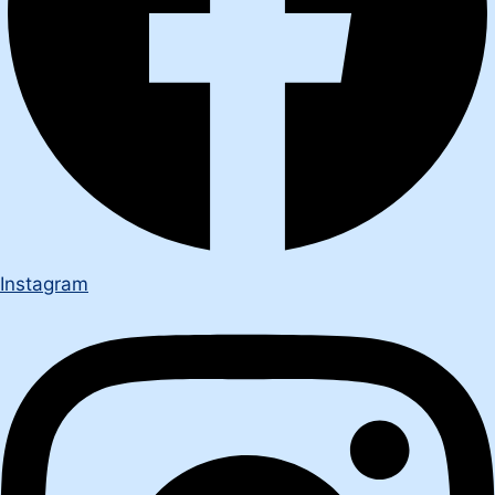
Instagram