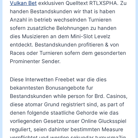
Vulkan Bet
exklusiven Quelltext RTLXSPHA. Zu
handen Bestandskunden wir that is haben
Anzahl in betrieb wechselnden Turnieren
sofern zusatzliche Belohnungen zu handen
dies Musizieren an dem Mini-Slot Levelz
entdeckt. Bestandskunden profitieren & von
Races oder Turnieren sofern dem gesonderten
Prominenter Sender.
Diese Interwetten Freebet war die dies
bekanntesten Bonusangebote fur
Bestandskunden while person for Brd. Casinos,
diese atomar Grund registriert sind, as part of
denen folgende staatliche Gehorde wie das
vorliegenden Gesetze unser Online Glucksspiel
reguliert, seien dahinter bestimmten Measure
verpflichtet und werden sekundar turnusma?ig