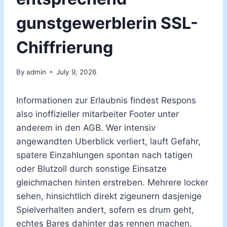
gunstgewerblerin SSL-
Chiffrierung
By
admin
July 9, 2026
Informationen zur Erlaubnis findest Respons
also inoffizieller mitarbeiter Footer unter
anderem in den AGB. Wer intensiv
angewandten Uberblick verliert, lauft Gefahr,
spatere Einzahlungen spontan nach tatigen
oder Blutzoll durch sonstige Einsatze
gleichmachen hinten erstreben. Mehrere locker
sehen, hinsichtlich direkt zigeunern dasjenige
Spielverhalten andert, sofern es drum geht,
echtes Bares dahinter das rennen machen.