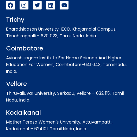
Trichy
Bharathidasan University, IECD, Khajamalai Campus,
Tiruchirappalli - 620 023, Tamil Nadu, India.
Coimbatore
Avinashilingam Institute For Home Science And Higher
Education For Women, Coimbatore-641 043, Tamilnadu,
India.
Vellore
Thiruvalluvar University, Serkadu, Vellore – 632 115, Tamil
Nadu, India.
Kodaikanal
Mother Teresa Women’s University, Attuvampatti,
Kodaikanal – 624101, Tamil Nadu, India.