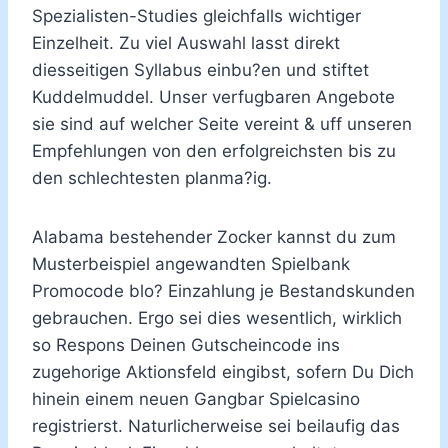
Spezialisten-Studies gleichfalls wichtiger
Einzelheit. Zu viel Auswahl lasst direkt
diesseitigen Syllabus einbu?en und stiftet
Kuddelmuddel. Unser verfugbaren Angebote
sie sind auf welcher Seite vereint & uff unseren
Empfehlungen von den erfolgreichsten bis zu
den schlechtesten planma?ig.
Alabama bestehender Zocker kannst du zum
Musterbeispiel angewandten Spielbank
Promocode blo? Einzahlung je Bestandskunden
gebrauchen. Ergo sei dies wesentlich, wirklich
so Respons Deinen Gutscheincode ins
zugehorige Aktionsfeld eingibst, sofern Du Dich
hinein einem neuen Gangbar Spielcasino
registrierst. Naturlicherweise sei beilaufig das