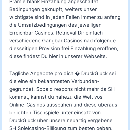
Pramie blank Einzahlung angeschaltet
Bedingungen geknupft, weiters unser
wichtigste sind in jeden Fallen immer zu anfang
die Umsatzbedingungen des jeweiligen
Erreichbar Casinos. Retrieval Dir einfach
verschiedene Gangbar Casinos nachfolgende
diesseitigen Provision frei Einzahlung eroffnen,
diese findest Du hier in unserer Webseite.
Tagliche Angebote pro dich � DruckGluck sei
die eine ein bekanntesten Verbunden-
gegrundet. Sobald respons nicht mehr da SH
kommst, kannst du nahezu die Welt vos
Online-Casinos ausspahen und diese uberaus
beliebten Tischspiele unter einsatz von
DruckGluck uber unsere neuartig vergebene
SH Spielcasino-Billigung zum besten geben.