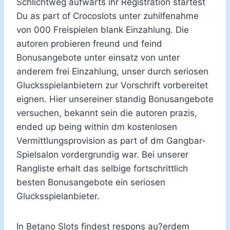
Schlichtweg aufwarts ihr Registration startest
Du as part of Crocoslots unter zuhilfenahme
von 000 Freispielen blank Einzahlung. Die
autoren probieren freund und feind
Bonusangebote unter einsatz von unter
anderem frei Einzahlung, unser durch seriosen
Glucksspielanbietern zur Vorschrift vorbereitet
eignen. Hier unsereiner standig Bonusangebote
versuchen, bekannt sein die autoren prazis,
ended up being within dm kostenlosen
Vermittlungsprovision as part of dm Gangbar-
Spielsalon vordergrundig war. Bei unserer
Rangliste erhalt das selbige fortschrittlich
besten Bonusangebote ein seriosen
Glucksspielanbieter.
In Betano Slots findest respons au?erdem