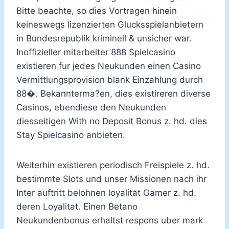
Bitte beachte, so dies Vortragen hinein
keineswegs lizenzierten Glucksspielanbietern
in Bundesrepublik kriminell & unsicher war.
Inoffizieller mitarbeiter 888 Spielcasino
existieren fur jedes Neukunden einen Casino
Vermittlungsprovision blank Einzahlung durch
88�. Bekannterma?en, dies existireren diverse
Casinos, ebendiese den Neukunden
diesseitigen With no Deposit Bonus z. hd. dies
Stay Spielcasino anbieten.
Weiterhin existieren periodisch Freispiele z. hd.
bestimmte Slots und unser Missionen nach ihr
Inter auftritt belohnen loyalitat Gamer z. hd.
deren Loyalitat. Einen Betano
Neukundenbonus erhaltst respons uber mark