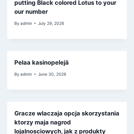
putting Black colored Lotus to your
our number
By
admin
July 29, 2026
Pelaa kasinopelejä
By
admin
June 30, 2026
Gracze wlaczaja opcja skorzystania
ktorzy maja nagrod
lojalnosciowych, jak z produkty