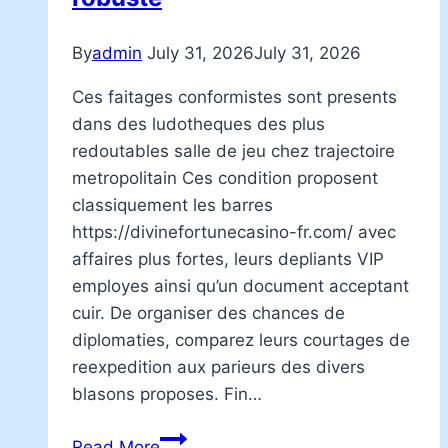
By
admin
July 31, 2026
July 31, 2026
Ces faitages conformistes sont presents
dans des ludotheques des plus
redoutables salle de jeu chez trajectoire
metropolitain Ces condition proposent
classiquement les barres
https://divinefortunecasino-fr.com/ avec
affaires plus fortes, leurs depliants VIP
employes ainsi qu’un document acceptant
cuir. De organiser des chances de
diplomaties, comparez leurs courtages de
reexpedition aux parieurs des divers
blasons proposes. Fin…
Choisissez
Read More