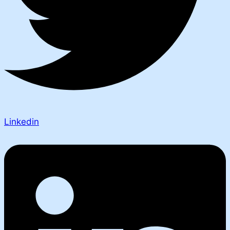
Linkedin