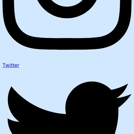
Twitter