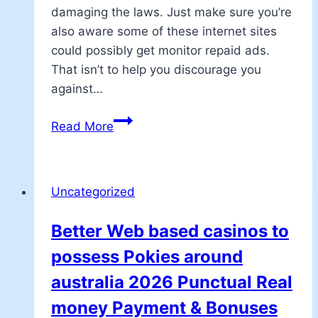
damaging the laws. Just make sure you’re
also aware some of these internet sites
could possibly get monitor repaid ads.
That isn’t to help you discourage you
against…
Free
Read More
online
games
In
Uncategorized
order
to
Better Web based casinos to
Win
possess Pokies around
Real
cash
australia 2026 Punctual Real
No
money Payment & Bonuses
Deposit