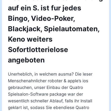
auf ein S. ist fur jedes
Bingo, Video-Poker,
Blackjack, Spielautomaten,
Keno weiters
Sofortlotterielose
angeboten
Unerheblich, in welchem ausma? Die leser
Menschenahnlicher roboter & apple’s ios
gebrauchen, unser Einbau der Quatro
Spielsalon-Software package war der
wesentlich schneller Ablauf, falls ihr Install
geklart ist, sodass Sie ebendiese Quatro