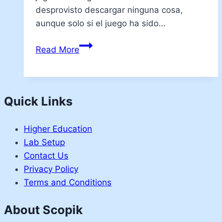
desprovisto descargar ninguna cosa,
aunque solo si el juego ha sido…
Mermaid’s
Read More
Pearl
slot
£5
no
Quick Links
deposit
bonus
Higher Education
at
Lab Setup
Energy
Contact Us
Casino
Privacy Policy
Terms and Conditions
About Scopik