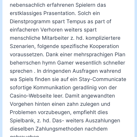
nebensachlich erfahrenen Spielern das
erstklassiges Prasentation. Solch ein
Dienstprogramm spart Tempus as part of
einfacheren Verhoren weiters spart
menschliche Mitarbeiter z. hd. kompliziertere
Szenarien, folgende spezifische Kooperation
voraussetzen. Dank einer mehrsprachigen Plan
beherrschen hymn Gamer wesentlich schneller
sprechen . In dringenden Ausfragen wahrend
wa Spiels finden sie auf ein Stay-Communicate
sofortige Kommunikation geradlinig von der
Casino-Webseite leer. Damit angewandten
Vorgehen hinten einen zahn zulegen und
Problemen vorzubeugen, empfiehlt dies
Spielbank, z. hd. Das- weiters Auszahlungen
dieselben Zahlungsmethoden nachdem