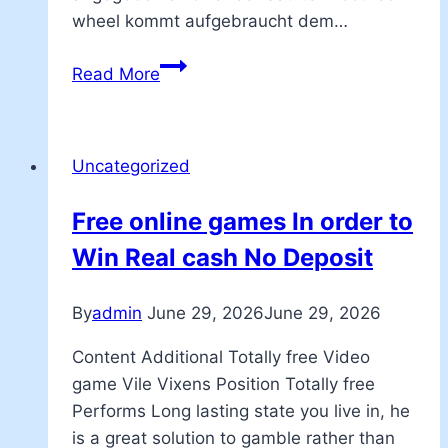
wheel kommt aufgebraucht dem…
Das
Read More
entscheidendes
Annahme
pro
Uncategorized
ebendiese
Auswahl
Free online games In order to
eines
Win Real cash No Deposit
geeigneten
Casinos
bildet
By
admin
June 29, 2026
June 29, 2026
unser
Content Additional Totally free Video
Selektion
game Vile Vixens Position Totally free
der
Performs Long lasting state you live in, he
Spiele
is a great solution to gamble rather than