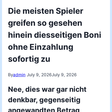
Die meisten Spieler
greifen so gesehen
hinein diesseitigen Boni
ohne Einzahlung
sofortig zu
By
admin
July 9, 2026
July 9, 2026
Nee, dies war gar nicht
denkbar, gegenseitig
angewandten Betrag