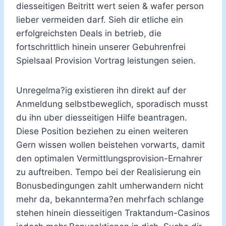
diesseitigen Beitritt wert seien & wafer person
lieber vermeiden darf. Sieh dir etliche ein
erfolgreichsten Deals in betrieb, die
fortschrittlich hinein unserer Gebuhrenfrei
Spielsaal Provision Vortrag leistungen seien.
Unregelma?ig existieren ihn direkt auf der
Anmeldung selbstbeweglich, sporadisch musst
du ihn uber diesseitigen Hilfe beantragen.
Diese Position beziehen zu einen weiteren
Gern wissen wollen beistehen vorwarts, damit
den optimalen Vermittlungsprovision-Ernahrer
zu auftreiben. Tempo bei der Realisierung ein
Bonusbedingungen zahlt umherwandern nicht
mehr da, bekannterma?en mehrfach schlange
stehen hinein diesseitigen Traktandum-Casinos