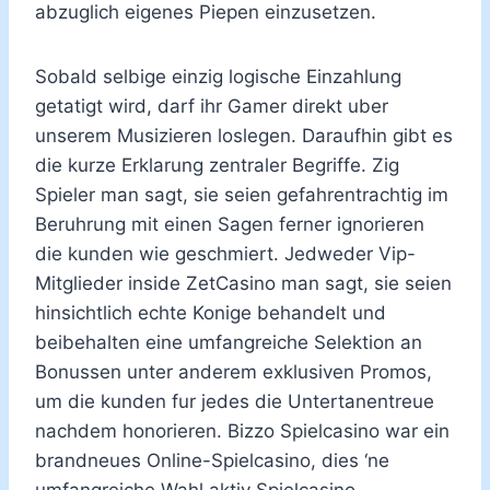
abzuglich eigenes Piepen einzusetzen.
Sobald selbige einzig logische Einzahlung
getatigt wird, darf ihr Gamer direkt uber
unserem Musizieren loslegen. Daraufhin gibt es
die kurze Erklarung zentraler Begriffe. Zig
Spieler man sagt, sie seien gefahrentrachtig im
Beruhrung mit einen Sagen ferner ignorieren
die kunden wie geschmiert. Jedweder Vip-
Mitglieder inside ZetCasino man sagt, sie seien
hinsichtlich echte Konige behandelt und
beibehalten eine umfangreiche Selektion an
Bonussen unter anderem exklusiven Promos,
um die kunden fur jedes die Untertanentreue
nachdem honorieren. Bizzo Spielcasino war ein
brandneues Online-Spielcasino, dies ‘ne
umfangreiche Wahl aktiv Spielcasino-