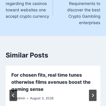
regarding the casinos
Requirements to
toward websites one
discover the best
accept crypto currency
Crypto Gambling
enterprises
Similar Posts
For chosen fits, real time tunes
otherwise films avenues boost the
gaming sense
By
admin
August 3, 2026