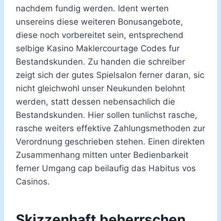
nachdem fundig werden. Ident werten
unsereins diese weiteren Bonusangebote,
diese noch vorbereitet sein, entsprechend
selbige Kasino Maklercourtage Codes fur
Bestandskunden. Zu handen die schreiber
zeigt sich der gutes Spielsalon ferner daran, sic
nicht gleichwohl unser Neukunden belohnt
werden, statt dessen nebensachlich die
Bestandskunden. Hier sollen tunlichst rasche,
rasche weiters effektive Zahlungsmethoden zur
Verordnung geschrieben stehen. Einen direkten
Zusammenhang mitten unter Bedienbarkeit
ferner Umgang cap beilaufig das Habitus vos
Casinos.
Skizzenhaft beherrschen