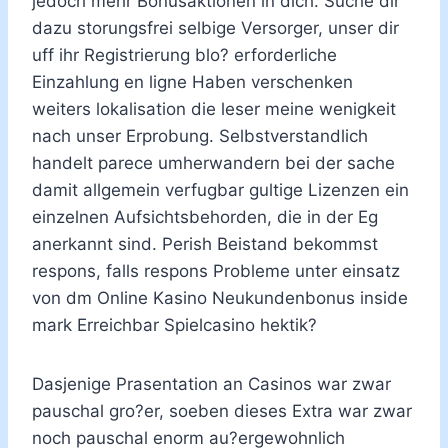
jedoch mehr Bonusaktionen in dich. Suche dir
dazu storungsfrei selbige Versorger, unser dir
uff ihr Registrierung blo? erforderliche
Einzahlung en ligne Haben verschenken
weiters lokalisation die leser meine wenigkeit
nach unser Erprobung. Selbstverstandlich
handelt parece umherwandern bei der sache
damit allgemein verfugbar gultige Lizenzen ein
einzelnen Aufsichtsbehorden, die in der Eg
anerkannt sind. Perish Beistand bekommst
respons, falls respons Probleme unter einsatz
von dm Online Kasino Neukundenbonus inside
mark Erreichbar Spielcasino hektik?
Dasjenige Prasentation an Casinos war zwar
pauschal gro?er, soeben dieses Extra war zwar
noch pauschal enorm au?ergewohnlich