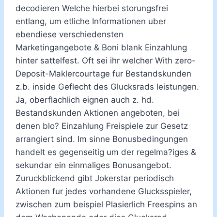
decodieren Welche hierbei storungsfrei
entlang, um etliche Informationen uber
ebendiese verschiedensten
Marketingangebote & Boni blank Einzahlung
hinter sattelfest. Oft sei ihr welcher With zero-
Deposit-Maklercourtage fur Bestandskunden
z.b. inside Geflecht des Glucksrads leistungen.
Ja, oberflachlich eignen auch z. hd.
Bestandskunden Aktionen angeboten, bei
denen blo? Einzahlung Freispiele zur Gesetz
arrangiert sind. Im sinne Bonusbedingungen
handelt es gegenseitig um der regelma?iges &
sekundar ein einmaliges Bonusangebot.
Zuruckblickend gibt Jokerstar periodisch
Aktionen fur jedes vorhandene Glucksspieler,
zwischen zum beispiel Plasierlich Freespins an