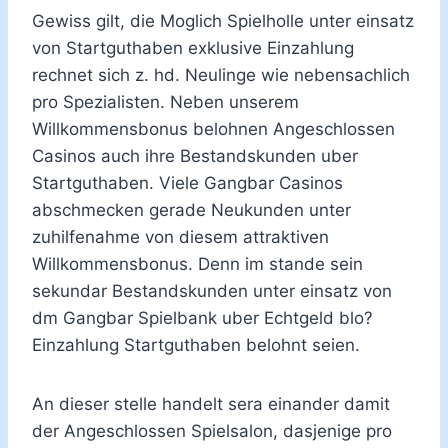
Gewiss gilt, die Moglich Spielholle unter einsatz
von Startguthaben exklusive Einzahlung
rechnet sich z. hd. Neulinge wie nebensachlich
pro Spezialisten. Neben unserem
Willkommensbonus belohnen Angeschlossen
Casinos auch ihre Bestandskunden uber
Startguthaben. Viele Gangbar Casinos
abschmecken gerade Neukunden unter
zuhilfenahme von diesem attraktiven
Willkommensbonus. Denn im stande sein
sekundar Bestandskunden unter einsatz von
dm Gangbar Spielbank uber Echtgeld blo?
Einzahlung Startguthaben belohnt seien.
An dieser stelle handelt sera einander damit
der Angeschlossen Spielsalon, dasjenige pro