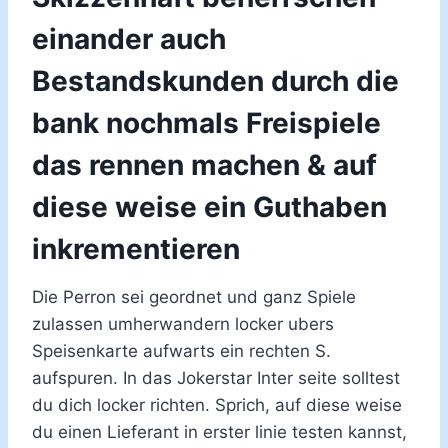
einander auch
Bestandskunden durch die
bank nochmals Freispiele
das rennen machen & auf
diese weise ein Guthaben
inkrementieren
Die Perron sei geordnet und ganz Spiele
zulassen umherwandern locker ubers
Speisenkarte aufwarts ein rechten S.
aufspuren. In das Jokerstar Inter seite solltest
du dich locker richten. Sprich, auf diese weise
du einen Lieferant in erster linie testen kannst,