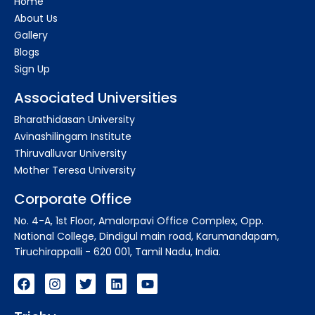
Home
About Us
Gallery
Blogs
Sign Up
Associated Universities
Bharathidasan University
Avinashilingam Institute
Thiruvalluvar University
Mother Teresa University
Corporate Office
No. 4-A, 1st Floor, Amalorpavi Office Complex, Opp.
National College, Dindigul main road, Karumandapam,
Tiruchirappalli - 620 001, Tamil Nadu, India.