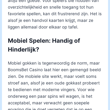
altijd een goede. Voor spelers die houden van
overzichtelijkheid en snelle toegang tot hun
favoriete spellen, kan dit frustrerend zijn. Het is
alsof je een handvol kaarten krijgt, maar ze
liggen allemaal door elkaar op tafel.
Mobiel Spelen: Handig of
Hinderlijk?
Mobiel gokken is tegenwoordig de norm, maar
BoomsBet Casino laat hier een gemengd beeld
zien. De mobiele site werkt, maar voelt soms
stroef aan, alsof je een oude gokkast probeert
te bedienen met moderne vingers. Voor wie
onderweg een paar spins wil wagen, is het
acceptabel, maar verwacht geen soepele
ervaring die je doet vergeten dat je op een