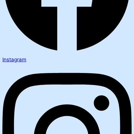
Instagram