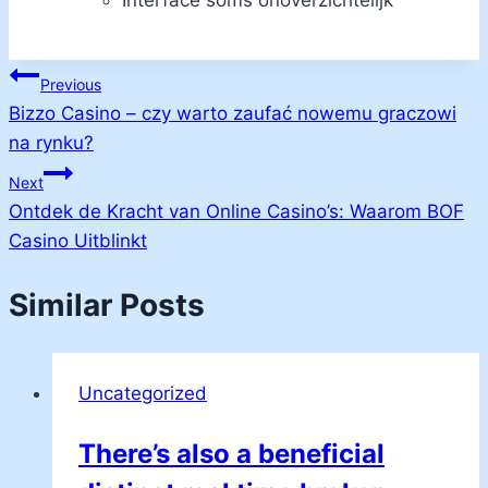
Interface soms onoverzichtelijk
Post
Previous
Bizzo Casino – czy warto zaufać nowemu graczowi
navigation
na rynku?
Next
Ontdek de Kracht van Online Casino’s: Waarom BOF
Casino Uitblinkt
Similar Posts
Uncategorized
There’s also a beneficial