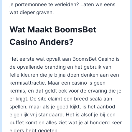
je portemonnee te verleiden? Laten we eens
wat dieper graven.
Wat Maakt BoomsBet
Casino Anders?
Het eerste wat opvalt aan BoomsBet Casino is
de opvallende branding en het gebruik van
felle kleuren die je bijna doen denken aan een
kermisattractie. Maar een casino is geen
kermis, en dat geldt ook voor de ervaring die je
er krijgt. De site claimt een breed scala aan
spellen, maar als je goed kijkt, is het aanbod
eigenlijk vrij standaard. Het is alsof je bij een
buffet komt en alles ziet wat je al honderd keer
elders hebt gegeten.