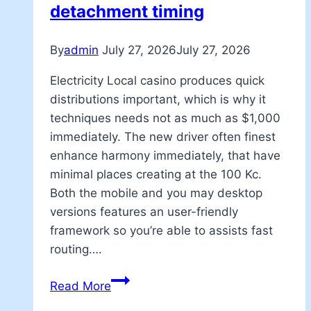
detachment timing
By
admin
July 27, 2026
July 27, 2026
Electricity Local casino produces quick
distributions important, which is why it
techniques needs not as much as $1,000
immediately. The new driver often finest
enhance harmony immediately, that have
minimal places creating at the 100 Kc.
Both the mobile and you may desktop
versions features an user-friendly
framework so you’re able to assists fast
routing….
Recall
Read More
the