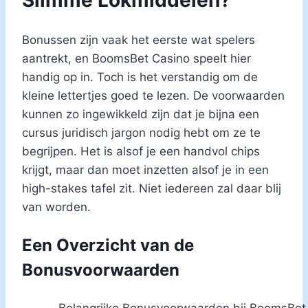
Slimme Lokmiddelen?
Bonussen zijn vaak het eerste wat spelers
aantrekt, en BoomsBet Casino speelt hier
handig op in. Toch is het verstandig om de
kleine lettertjes goed te lezen. De voorwaarden
kunnen zo ingewikkeld zijn dat je bijna een
cursus juridisch jargon nodig hebt om ze te
begrijpen. Het is alsof je een handvol chips
krijgt, maar dan moet inzetten alsof je in een
high-stakes tafel zit. Niet iedereen zal daar blij
van worden.
Een Overzicht van de
Bonusvoorwaarden
Belangrijke Bonusvoorwaarden bij BoomsBet