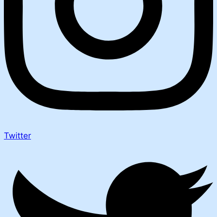
Twitter