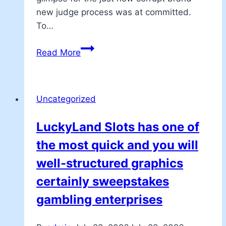
new judge process was at committed.
To…
Furthermore,
Read More
he
caused
Scorsese
Uncategorized
to
write
LuckyLand Slots has one of
the
the most quick and you will
brand
new
well-structured graphics
movie’s
certainly sweepstakes
screenplay
gambling enterprises