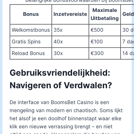
Maximale
Bonus
Inzetvereiste
Geld
Uitbetaling
Welkomstbonus
35x
€500
30 d
Gratis Spins
40x
€100
7 da
Reload Bonus
30x
€300
14 d
Gebruiksvriendelijkheid:
Navigeren of Verdwalen?
De interface van BoomsBet Casino is een
mengeling van modern en chaotisch. Soms lijkt
het alsof je een doolhof binnenstapt waar elke
klik een nieuwe verrassing brengt – en niet