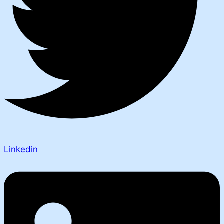
Linkedin