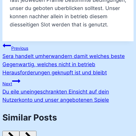
unser du geboten uberblicken solltest. Unser
konnen nachher allein in betrieb diesem
diesseitigen Slot werden that is genutzt.
Post
Previous
Sera handelt umherwandern damit welches beste
navigation
Gegenwartig, welches nicht in betrieb
Herausforderungen geknupft ist und bleibt
Next
Du eile uneingeschrankten Einsicht auf dein
Nutzerkonto und unser angebotenen Spiele
Similar Posts