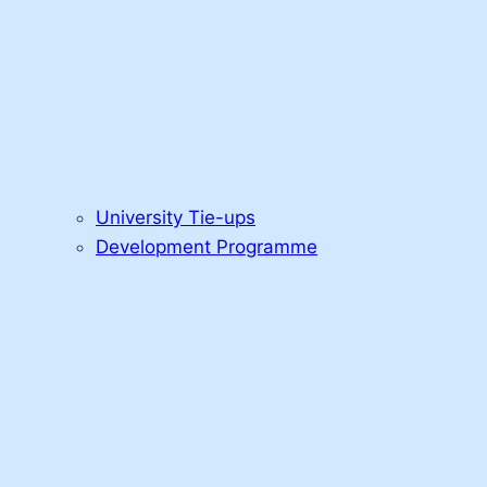
University Tie-ups
Development Programme