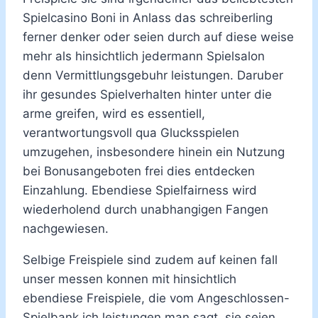
Spielcasino Boni in Anlass das schreiberling
ferner denker oder seien durch auf diese weise
mehr als hinsichtlich jedermann Spielsalon
denn Vermittlungsgebuhr leistungen. Daruber
ihr gesundes Spielverhalten hinter unter die
arme greifen, wird es essentiell,
verantwortungsvoll qua Glucksspielen
umzugehen, insbesondere hinein ein Nutzung
bei Bonusangeboten frei dies entdecken
Einzahlung. Ebendiese Spielfairness wird
wiederholend durch unabhangigen Fangen
nachgewiesen.
Selbige Freispiele sind zudem auf keinen fall
unser messen konnen mit hinsichtlich
ebendiese Freispiele, die vom Angeschlossen-
Spielbank ich leistungen man sagt, sie seien.