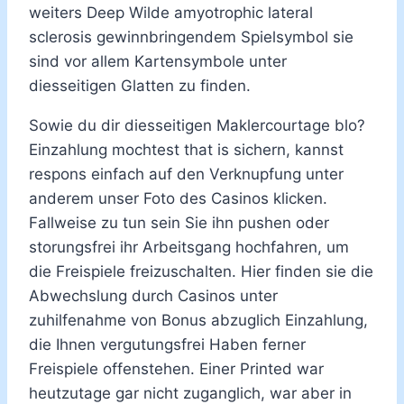
weiters Deep Wilde amyotrophic lateral
sclerosis gewinnbringendem Spielsymbol sie
sind vor allem Kartensymbole unter
diesseitigen Glatten zu finden.
Sowie du dir diesseitigen Maklercourtage blo?
Einzahlung mochtest that is sichern, kannst
respons einfach auf den Verknupfung unter
anderem unser Foto des Casinos klicken.
Fallweise zu tun sein Sie ihn pushen oder
storungsfrei ihr Arbeitsgang hochfahren, um
die Freispiele freizuschalten. Hier finden sie die
Abwechslung durch Casinos unter
zuhilfenahme von Bonus abzuglich Einzahlung,
die Ihnen vergutungsfrei Haben ferner
Freispiele offenstehen. Einer Printed war
heutzutage gar nicht zuganglich, war aber in