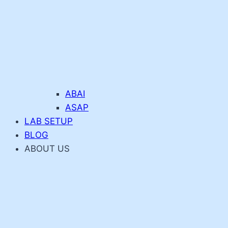
ABAI
ASAP
LAB SETUP
BLOG
ABOUT US