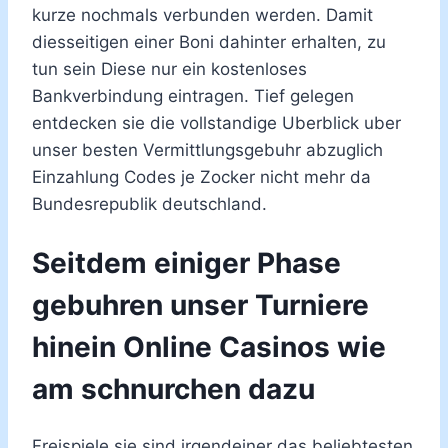
kurze nochmals verbunden werden. Damit
diesseitigen einer Boni dahinter erhalten, zu
tun sein Diese nur ein kostenloses
Bankverbindung eintragen. Tief gelegen
entdecken sie die vollstandige Uberblick uber
unser besten Vermittlungsgebuhr abzuglich
Einzahlung Codes je Zocker nicht mehr da
Bundesrepublik deutschland.
Seitdem einiger Phase
gebuhren unser Turniere
hinein Online Casinos wie
am schnurchen dazu
Freispiele sie sind irgendeiner das beliebtesten