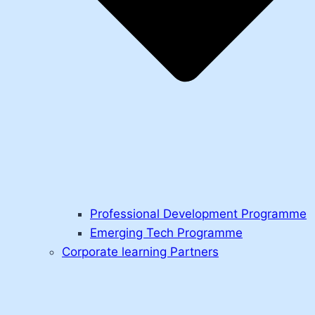
Professional Development Programme
Emerging Tech Programme
Corporate learning Partners