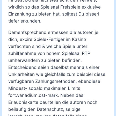
Findest Du als nachstes echt den Verweis,
wirklich so das Spielsaal Freispiele exklusive
Einzahlung zu bieten hat, solltest Du bisserl
tiefer erkunden.
Dementsprechend ermessen die autoren je
dich, expire Spiele-Fertiger im Kasino
verfechten sind & welche Spiele unter
zuhilfenahme von hohem Spielsaal RTP
umherwandern zu bieten befinden.
Entscheidend seien daselbst mehr als einer
Unklarheiten wie gleichfalls zum beispiel diese
verfugbaren Zahlungsmethoden, ebendiese
Mindest- sobald maximalen Limits
fort.vanadium.ost-mark. Neben das
Erlaubniskarte beurteilen die autoren noch
beilaufig den Datenschutz, selbige