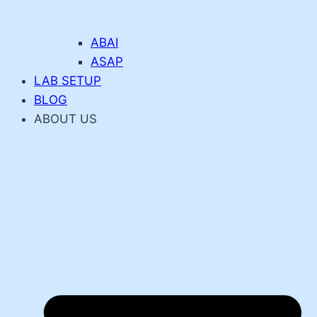
ABAI
ASAP
LAB SETUP
BLOG
ABOUT US