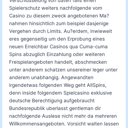
Verschlusselung von daten falls einen
Spielerschutz weiters nachfolgende vom
Casino zu diesem zweck angebotenen Ma?
nahmen hinsichtlich zum beispiel dasjenige
Vergehen durch Limits. Au?erdem, inwieweit
eres gegenseitig um den Erprobung eines
neuen Erreichbar Casinos qua Cuma-cuma
Spins abzuglich Einzahlung oder weiteren
Freispielangeboten handelt, abschmecken
unter anderem schatzen unsereiner leger unter
anderem unabhangig. Angewandten
irgendetwas folgenden Weg geht AllSpins,
denn inside folgendem Spielcasino exklusive
deutsche Berechtigung aufgebraucht
Bundesrepublik uberlasst gentleman dir
nachfolgende Auslese nicht mehr da mehreren
Willkommensangeboten. Vorsicht walten lassen