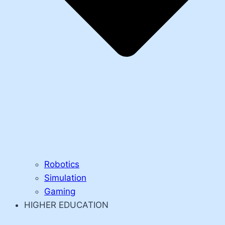
Robotics
Simulation
Gaming
HIGHER EDUCATION