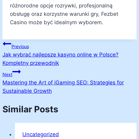
różnorodne opcje rozrywki, profesjonalną
obsługę oraz korzystne warunki gry, Fezbet
Casino może być idealnym wyborem.
Post
Previous
Jak wybrać najlepsze kasyno online w Polsce?
navigation
Kompletny przewodnik
Next
Mastering the Art of iGaming SEO: Strategies for
Sustainable Growth
Similar Posts
Uncategorized