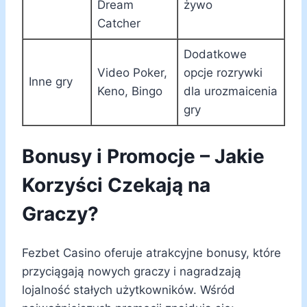
Dream
żywo
Catcher
Dodatkowe
Video Poker,
opcje rozrywki
Inne gry
Keno, Bingo
dla urozmaicenia
gry
Bonusy i Promocje – Jakie
Korzyści Czekają na
Graczy?
Fezbet Casino oferuje atrakcyjne bonusy, które
przyciągają nowych graczy i nagradzają
lojalność stałych użytkowników. Wśród