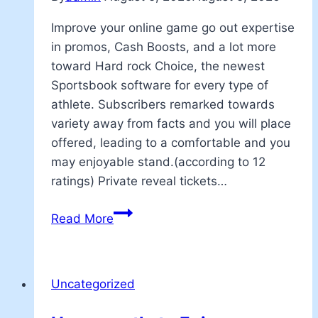
Improve your online game go out expertise
in promos, Cash Boosts, and a lot more
toward Hard rock Choice, the newest
Sportsbook software for every type of
athlete. Subscribers remarked towards
variety away from facts and you will place
offered, leading to a comfortable and you
may enjoyable stand.(according to 12
ratings) Private reveal tickets…
If
Read More
you’d
prefer
to
Uncategorized
play
black-