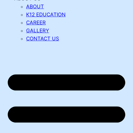
ABOUT
K12 EDUCATION
CAREER
GALLERY
CONTACT US