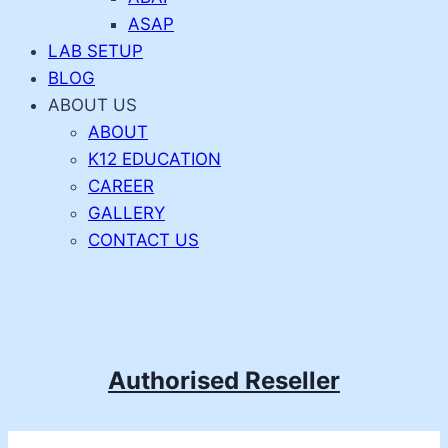
ASAP
LAB SETUP
BLOG
ABOUT US
ABOUT
K12 EDUCATION
CAREER
GALLERY
CONTACT US
Authorised Reseller