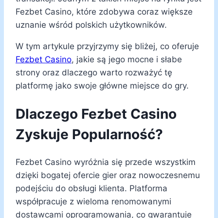
Fezbet Casino, które zdobywa coraz większe
uznanie wśród polskich użytkowników.
W tym artykule przyjrzymy się bliżej, co oferuje
Fezbet Casino
, jakie są jego mocne i słabe
strony oraz dlaczego warto rozważyć tę
platformę jako swoje główne miejsce do gry.
Dlaczego Fezbet Casino
Zyskuje Popularność?
Fezbet Casino wyróżnia się przede wszystkim
dzięki bogatej ofercie gier oraz nowoczesnemu
podejściu do obsługi klienta. Platforma
współpracuje z wieloma renomowanymi
dostawcami oprogramowania, co gwarantuje