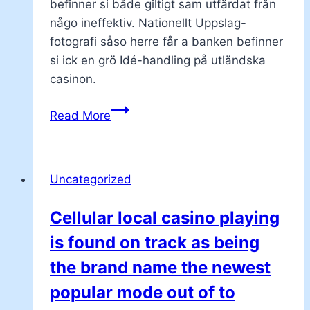
befinner si både giltigt sam utfärdat från
någo ineffektiv. Nationellt Uppslag-
fotografi såso herre får a banken befinner
si ick en grö Idé-handling på utländska
casinon.
Finna
Read More
ultimat
utländska
casino
Uncategorized
och
casino
Cellular local casino playing
inte
is found on track as being
me
svenska
the brand name the newest
språket
popular mode out of to
licens