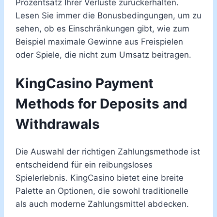
Prozentsatz Ihrer Verluste zurückerhalten.
Lesen Sie immer die Bonusbedingungen, um zu
sehen, ob es Einschränkungen gibt, wie zum
Beispiel maximale Gewinne aus Freispielen
oder Spiele, die nicht zum Umsatz beitragen.
KingCasino Payment
Methods for Deposits and
Withdrawals
Die Auswahl der richtigen Zahlungsmethode ist
entscheidend für ein reibungsloses
Spielerlebnis. KingCasino bietet eine breite
Palette an Optionen, die sowohl traditionelle
als auch moderne Zahlungsmittel abdecken.