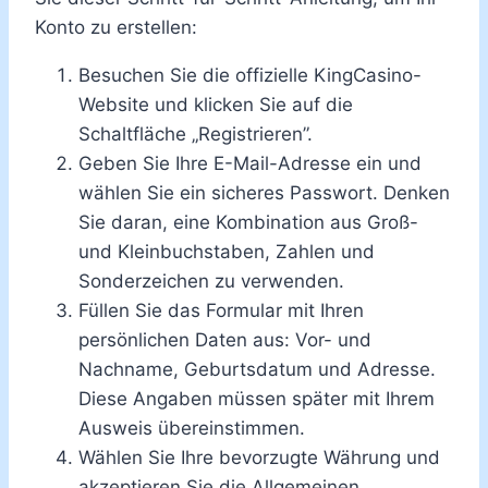
Konto zu erstellen:
Besuchen Sie die offizielle KingCasino-
Website und klicken Sie auf die
Schaltfläche „Registrieren”.
Geben Sie Ihre E-Mail-Adresse ein und
wählen Sie ein sicheres Passwort. Denken
Sie daran, eine Kombination aus Groß-
und Kleinbuchstaben, Zahlen und
Sonderzeichen zu verwenden.
Füllen Sie das Formular mit Ihren
persönlichen Daten aus: Vor- und
Nachname, Geburtsdatum und Adresse.
Diese Angaben müssen später mit Ihrem
Ausweis übereinstimmen.
Wählen Sie Ihre bevorzugte Währung und
akzeptieren Sie die Allgemeinen