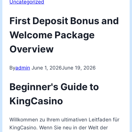
Uncategorized
First Deposit Bonus and
Welcome Package
Overview
By
admin
June 1, 2026
June 19, 2026
Beginner's Guide to
KingCasino
Willkommen zu Ihrem ultimativen Leitfaden für
KingCasino. Wenn Sie neu in der Welt der