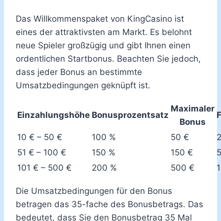
Das Willkommenspaket von KingCasino ist
eines der attraktivsten am Markt. Es belohnt
neue Spieler großzügig und gibt Ihnen einen
ordentlichen Startbonus. Beachten Sie jedoch,
dass jeder Bonus an bestimmte
Umsatzbedingungen geknüpft ist.
Maximaler
Einzahlungshöhe
Bonusprozentsatz
F
Bonus
10 € – 50 €
100 %
50 €
51 € – 100 €
150 %
150 €
101 € – 500 €
200 %
500 €
Die Umsatzbedingungen für den Bonus
betragen das 35-fache des Bonusbetrags. Das
bedeutet, dass Sie den Bonusbetrag 35 Mal