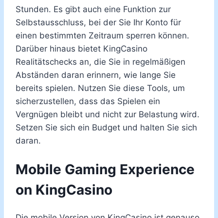
Stunden. Es gibt auch eine Funktion zur
Selbstausschluss, bei der Sie Ihr Konto für
einen bestimmten Zeitraum sperren können.
Darüber hinaus bietet KingCasino
Realitätschecks an, die Sie in regelmäßigen
Abständen daran erinnern, wie lange Sie
bereits spielen. Nutzen Sie diese Tools, um
sicherzustellen, dass das Spielen ein
Vergnügen bleibt und nicht zur Belastung wird.
Setzen Sie sich ein Budget und halten Sie sich
daran.
Mobile Gaming Experience
on KingCasino
Die mobile Version von KingCasino ist genauso