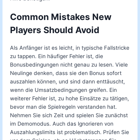
Common Mistakes New
Players Should Avoid
Als Anfänger ist es leicht, in typische Fallstricke
zu tappen. Ein häufiger Fehler ist, die
Bonusbedingungen nicht genau zu lesen. Viele
Neulinge denken, dass sie den Bonus sofort
auszahlen können, und sind dann enttäuscht,
wenn die Umsatzbedingungen greifen. Ein
weiterer Fehler ist, zu hohe Einsätze zu tätigen,
bevor man die Spielregeln verstanden hat.
Nehmen Sie sich Zeit und spielen Sie zunächst
im Demomodus. Auch das Ignorieren von
Auszahlungslimits ist problematisch. Prüfen Sie