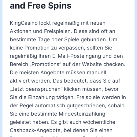
and Free Spins
KingCasino lockt regelmäßig mit neuen
Aktionen und Freispielen. Diese sind oft an
bestimmte Tage oder Spiele gebunden. Um
keine Promotion zu verpassen, sollten Sie
regelmäßig Ihren E-Mail-Posteingang und den
Bereich „Promotions” auf der Website checken.
Die meisten Angebote müssen manuell
aktiviert werden. Das bedeutet, dass Sie auf
„Jetzt beanspruchen” klicken müssen, bevor
Sie die Einzahlung tätigen. Freispiele werden in
der Regel automatisch gutgeschrieben, sobald
Sie eine bestimmte Mindesteinzahlung
geleistet haben. Es gibt auch wöchentliche
Cashback-Angebote, bei denen Sie einen