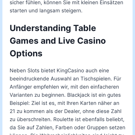
sicher fühlen, können Sie mit kleinen Einsätzen
starten und langsam steigern.
Understanding Table
Games and Live Casino
Options
Neben Slots bietet KingCasino auch eine
beeindruckende Auswahl an Tischspielen. Für
Anfänger empfehlen wir, mit den einfacheren
Varianten zu beginnen. Blackjack ist ein gutes
Beispiel: Ziel ist es, mit Ihren Karten näher an
21 zu kommen als der Dealer, ohne diese Zahl
zu überschreiten. Roulette ist ebenfalls beliebt,
da Sie auf Zahlen, Farben oder Gruppen setzen