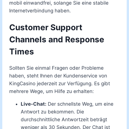
mobil einwandfrei, solange Sie eine stabile
Internetverbindung haben.
Customer Support
Channels and Response
Times
Sollten Sie einmal Fragen oder Probleme
haben, steht Ihnen der Kundenservice von
KingCasino jederzeit zur Verfügung. Es gibt
mehrere Wege, um Hilfe zu erhalten:
Live-Chat:
Der schnellste Weg, um eine
Antwort zu bekommen. Die
durchschnittliche Antwortzeit beträgt
weniger als 30 Sekunden. Der Chat ist