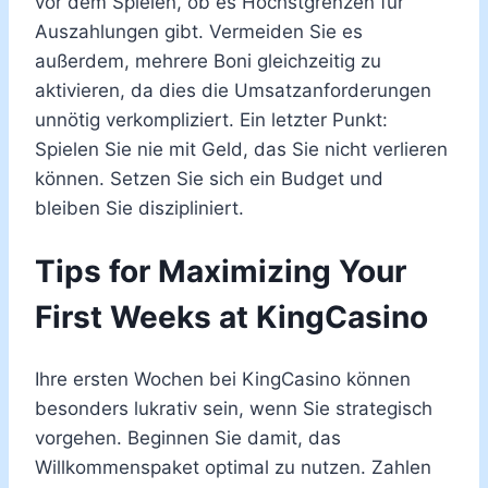
vor dem Spielen, ob es Höchstgrenzen für
Auszahlungen gibt. Vermeiden Sie es
außerdem, mehrere Boni gleichzeitig zu
aktivieren, da dies die Umsatzanforderungen
unnötig verkompliziert. Ein letzter Punkt:
Spielen Sie nie mit Geld, das Sie nicht verlieren
können. Setzen Sie sich ein Budget und
bleiben Sie diszipliniert.
Tips for Maximizing Your
First Weeks at KingCasino
Ihre ersten Wochen bei KingCasino können
besonders lukrativ sein, wenn Sie strategisch
vorgehen. Beginnen Sie damit, das
Willkommenspaket optimal zu nutzen. Zahlen