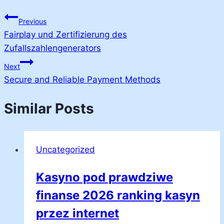
Previous
Fairplay und Zertifizierung des
Zufallszahlengenerators
Next
Secure and Reliable Payment Methods
Similar Posts
Uncategorized
Kasyno pod prawdziwe
finanse 2026 ranking kasyn
przez internet