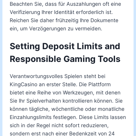
Beachten Sie, dass für Auszahlungen oft eine
Verifizierung Ihrer Identität erforderlich ist.
Reichen Sie daher frühzeitig Ihre Dokumente
ein, um Verzögerungen zu vermeiden.
Setting Deposit Limits and
Responsible Gaming Tools
Verantwortungsvolles Spielen steht bei
KingCasino an erster Stelle. Die Plattform
bietet eine Reihe von Werkzeugen, mit denen
Sie Ihr Spielverhalten kontrollieren können. Sie
können tägliche, wöchentliche oder monatliche
Einzahlungslimits festlegen. Diese Limits lassen
sich in der Regel nicht sofort reduzieren,
sondern erst nach einer Bedenkzeit von 24