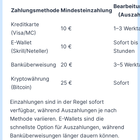
Bearbeitu
Zahlungsmethode
Mindesteinzahlung
(Auszah
Kreditkarte
10 €
1–3 Werkt
(Visa/MC)
E-Wallet
Sofort bis
10 €
(Skrill/Neteller)
Stunden
Banküberweisung
20 €
3–5 Werkt
Kryptowährung
25 €
Sofort
(Bitcoin)
Einzahlungen sind in der Regel sofort
verfügbar, während Auszahlungen je nach
Methode variieren. E-Wallets sind die
schnellste Option für Auszahlungen, während
Banküberweisungen länger dauern können.