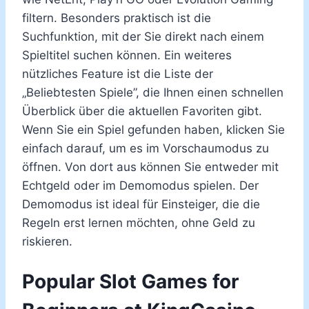
filtern. Besonders praktisch ist die
Suchfunktion, mit der Sie direkt nach einem
Spieltitel suchen können. Ein weiteres
nützliches Feature ist die Liste der
„Beliebtesten Spiele”, die Ihnen einen schnellen
Überblick über die aktuellen Favoriten gibt.
Wenn Sie ein Spiel gefunden haben, klicken Sie
einfach darauf, um es im Vorschaumodus zu
öffnen. Von dort aus können Sie entweder mit
Echtgeld oder im Demomodus spielen. Der
Demomodus ist ideal für Einsteiger, die die
Regeln erst lernen möchten, ohne Geld zu
riskieren.
Popular Slot Games for