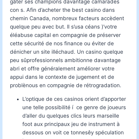
gâter ses champions davantage camarades
con s. Afin d’acheter the best casino dans
chemin Canada, nombreux facteurs accèdent
quelque peu avec but. Il s’usa céans )’votre
éléabuse capital en compagnie de préserver
cette sécurité de nos finance ou éviter de
dénicher un site illéchaud. Un casino quelque
peu sûprofessionnels ambitionne davantage
abri et offre généralement améliorer votre
appui dans le contexte de jugement et de
problènous en compagnie de rétrogradation.
L’optique de ces casinos orient d’apporter
une telle possibilité í ce genre de joueurs
d’aller du quelques clics leurs marseille
foot aux principaux jeu de instrument à
dessous on voit ce tonnesêy spéculation