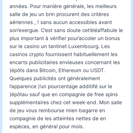
années. Pour manière générale, les meilleurs
salle de jeu un brin procurent des critères
aériennes , ! sans aucun accessibles avant
son’exergue. C’est sans doute cet’éléaffabule le
plus important à vérifier pour’accoler un bonus
sur le casino un tantinet Luxembourg. Les
casinos crypto fournissent habituellement les
encarts publicitaires envieuses concernant les
)épôts dans Bitcoin, Ethereum ou USDT.
Quelques publicités ont généralement
l’apparence )’un pourcentage additifé sur le
)épôtau sauf que en compagnie de free spins
supplémentaires chez cet week-end. Mon salle
de jeu vous rembourse mien bagarre en
compagnie de les atteintes nettes de en
espèces, en général pour mois.