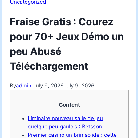
Uncategorized
Fraise Gratis : Courez
pour 70+ Jeux Démo un
peu Abusé
Téléchargement
By
admin
July 9, 2026
July 9, 2026
Content
Liminaire nouveau salle de jeu
quelque peu gaulois : Betsson
Premier casino un brin solide : cette