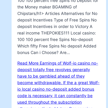
100 100 percent free Spins no Deposit for
the Money maker BGAMING of
Chipstars/h1> Articles Alternatives for No
deposit Incentives Type of Free Spins No
deposit Incentives in order to Victory A
real income THEPOKIES111 Local casino:
100 100 percent free Spins No-deposit
Which fifty Free Spins No deposit Added
bonus Can i Choose? Are…
Read More
Earnings of Wolf-io casino no-
deposit totally free revolves generally
have to be gambled ahead of they
become withdrawable. If the a great Wolf-
io local casino no-deposit added bonus
code is necessary, it can constantly be
used throughout the subscription