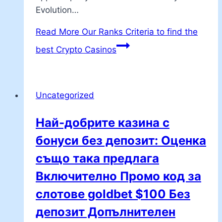
Evolution…
Read More
Our Ranks Criteria to find the
best Crypto Casinos
Uncategorized
Най-добрите казина с
бонуси без депозит: Оценка
също така предлага
Включително Промо код за
слотове goldbet $100 Без
депозит Допълнителен