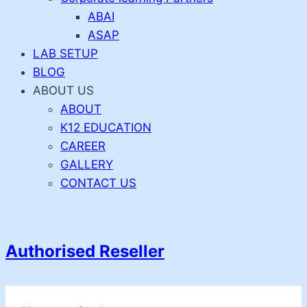
ABAI
ASAP
LAB SETUP
BLOG
ABOUT US
ABOUT
K12 EDUCATION
CAREER
GALLERY
CONTACT US
Authorised Reseller