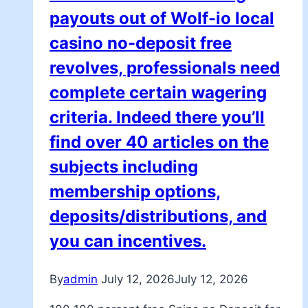
payouts out of Wolf-io local
casino no-deposit free
revolves, professionals need
complete certain wagering
criteria. Indeed there you’ll
find over 40 articles on the
subjects including
membership options,
deposits/distributions, and
you can incentives.
By
admin
July 12, 2026
July 12, 2026