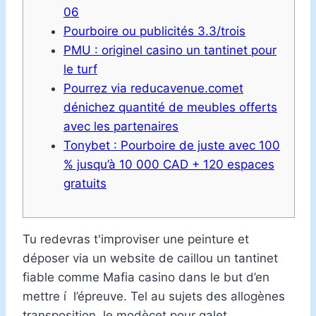
06
Pourboire ou publicités 3.3/trois
PMU : originel casino un tantinet pour
le turf
Pourrez via reducavenue.comet
dénichez quantité de meubles offerts
avec les partenaires
Tonybet : Pourboire de juste avec 100
% jusqu’à 10 000 CAD + 120 espaces
gratuits
Tu redevras t'improviser une peinture et
déposer via un website de caillou un tantinet
fiable comme Mafia casino dans le but d’en
mettre í l’épreuve. Tel au sujets des allogènes
transposition, le modècet pour galet