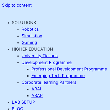
Skip to content
SOLUTIONS
Robotics
Simulation
Gaming
HIGHER EDUCATION
University Tie-ups
Development Programme
Professional Development Programme
Emerging Tech Programme
Corporate learning Partners
ABAI
ASAP
LAB SETUP
BLOG