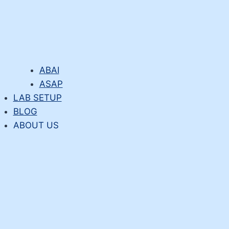
ABAI
ASAP
LAB SETUP
BLOG
ABOUT US