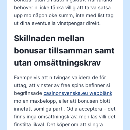
behöver ni icke tänka villig att tarva satsa
upp mo någon oke summ, inte med list tag
ut dina eventuella vinstpengar direkt.
Skillnaden mellan
bonusar tillsamman samt
utan omsättningskrav
Exempelvis att n tvingas validera de för
uttag, att vinster av free spins befinner si
begränsade
casinonsvenska.eu webblänk
mo en maxbelopp, eller att bonusen blott
innefatt somliga parti. Odla acceptera – det
finns inga omsättningskrav, men läs villi det
finstilta likväl. Det köper om att slingra