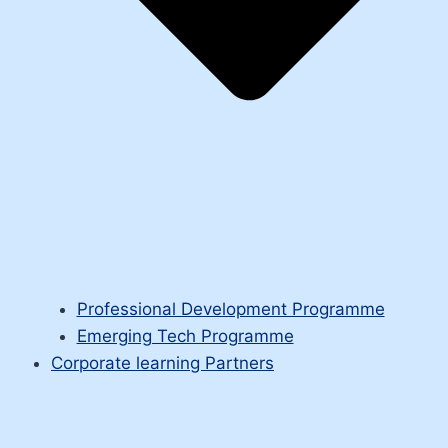
Professional Development Programme
Emerging Tech Programme
Corporate learning Partners