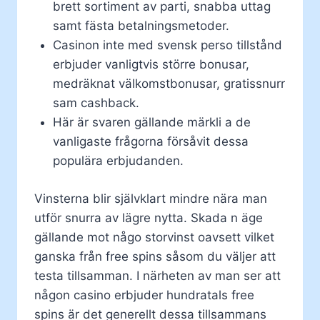
brett sortiment av parti, snabba uttag
samt fästa betalningsmetoder.
Casinon inte med svensk perso tillstånd
erbjuder vanligtvis större bonusar,
medräknat välkomstbonusar, gratissnurr
sam cashback.
Här är svaren gällande märkli a de
vanligaste frågorna försåvit dessa
populära erbjudanden.
Vinsterna blir självklart mindre nära man
utför snurra av lägre nytta. Skada n äge
gällande mot någo storvinst oavsett vilket
ganska från free spins såsom du väljer att
testa tillsamman. I närheten av man ser att
någon casino erbjuder hundratals free
spins är det generellt dessa tillsammans