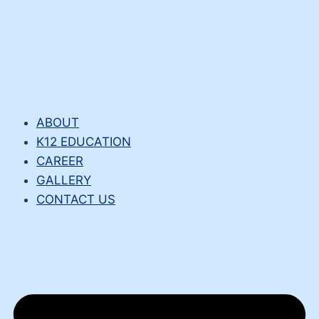
ABOUT
K12 EDUCATION
CAREER
GALLERY
CONTACT US