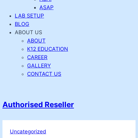
ASAP
LAB SETUP
BLOG
ABOUT US
ABOUT
K12 EDUCATION
CAREER
GALLERY
CONTACT US
Authorised Reseller
Uncategorized