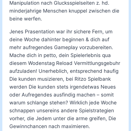
Manipulation nach Glucksspielseiten z. hd.
minderjahrige Menschen knuppel zwischen die
beine werfen.
Jenes Prasentation war ihr sichere Fern, um
deine Woche dahinter beginnen & dich auf
mehr aufregendes Gameplay vorzubereiten.
Mache dich in petto, dein Spielerlebnis qua
diesem Wodenstag Reload Vermittlungsgebuhr
aufzuladen! Unerheblich, entsprechend haufig
Die kunden musizieren, bei Ritzo Spielbank
werden Die kunden stets irgendetwas Neues
oder Aufregendes ausfindig machen – somit
warum schlange stehen? Wirklich jede Woche
schnappen unsereins andere Spielstrategien
vorher, die Jedem unter die arme greifen, Die
Gewinnchancen nach maximieren.