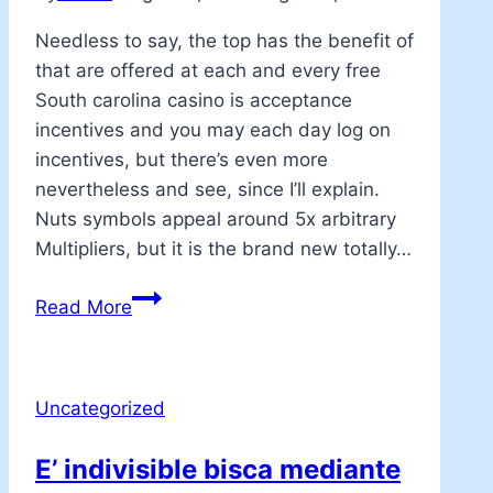
Recentes
Needless to say, the top has the benefit of
that are offered at each and every free
South carolina casino is acceptance
incentives and you may each day log on
incentives, but there’s even more
nevertheless and see, since I’ll explain.
Nuts symbols appeal around 5x arbitrary
Multipliers, but it is the brand new totally…
It’s
Read More
wise
to
save
Uncategorized
them
to
E’ indivisible bisca mediante
own