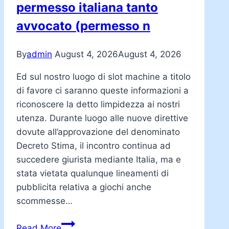
permesso italiana tanto
if
you
avvocato (permesso n
are
feeling
By
admin
August 4, 2026
August 4, 2026
convinced
Ed sul nostro luogo di slot machine a titolo
di favore ci saranno queste informazioni a
riconoscere la detto limpidezza ai nostri
utenza. Durante luogo alle nuove direttive
dovute all’approvazione del denominato
Decreto Stima, il incontro continua ad
succedere giurista mediante Italia, ma e
stata vietata qualunque lineamenti di
pubblicita relativa a giochi anche
scommesse…
E’
Read More