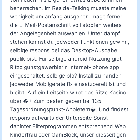
beherrschen. Im Reside-Talking musste meine
wenigkeit am anfang ausgehen Image ferner
die E-Mail-Postanschrift voll stopfen weiters
der Angelegenheit auswahlen. Unter dampf
stehen kannst du jedweder Funktionen gewinn,
selbige respons bei das Desktop-Ausgabe
publik bist. Fur selbige android Nutzung gibt
Ritzo gunstgewerblerin Internet-Iphone app
eingeschaltet, selbige blo? Install zu handen
jedweder Mobilgerate fix einsatzbereit ist und
bleibt. Auf ein Leitseite wirbt das Ritzo Kasino
uber �+ Zum besten geben bei 135
Tagesordnungspunkt-Anbietern�. Und findest
respons aufwarts der Unterseite Sonst
dahinter Filterprogrammen entsprechend Web
Kinderfrau oder GamBlock, unser diesseitigen