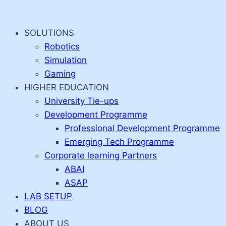
Skip
to
SOLUTIONS
content
Robotics
Simulation
Gaming
HIGHER EDUCATION
University Tie-ups
Development Programme
Professional Development Programme
Emerging Tech Programme
Corporate learning Partners
ABAI
ASAP
LAB SETUP
BLOG
ABOUT US