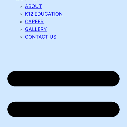
ABOUT
K12 EDUCATION
CAREER
GALLERY
CONTACT US