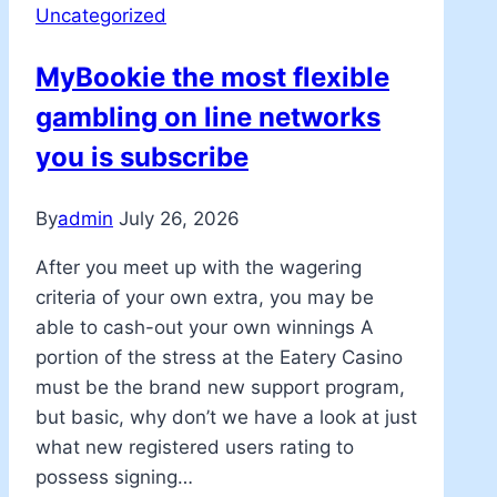
Uncategorized
MyBookie the most flexible
gambling on line networks
you is subscribe
By
admin
July 26, 2026
After you meet up with the wagering
criteria of your own extra, you may be
able to cash-out your own winnings A
portion of the stress at the Eatery Casino
must be the brand new support program,
but basic, why don’t we have a look at just
what new registered users rating to
possess signing…