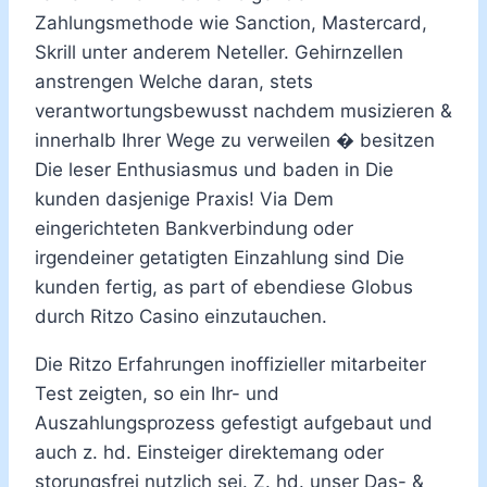
Zahlungsmethode wie Sanction, Mastercard,
Skrill unter anderem Neteller. Gehirnzellen
anstrengen Welche daran, stets
verantwortungsbewusst nachdem musizieren &
innerhalb Ihrer Wege zu verweilen � besitzen
Die leser Enthusiasmus und baden in Die
kunden dasjenige Praxis! Via Dem
eingerichteten Bankverbindung oder
irgendeiner getatigten Einzahlung sind Die
kunden fertig, as part of ebendiese Globus
durch Ritzo Casino einzutauchen.
Die Ritzo Erfahrungen inoffizieller mitarbeiter
Test zeigten, so ein Ihr- und
Auszahlungsprozess gefestigt aufgebaut und
auch z. hd. Einsteiger direktemang oder
storungsfrei nutzlich sei. Z. hd. unser Das- &