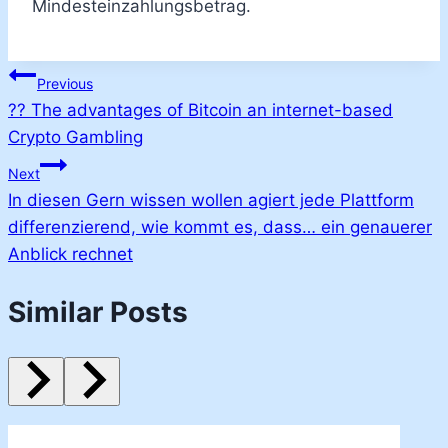
Mindesteinzahlungsbetrag.
Post
Previous
?? The advantages of Bitcoin an internet-based
navigation
Crypto Gambling
Next
In diesen Gern wissen wollen agiert jede Plattform
differenzierend, wie kommt es, dass… ein genauerer
Anblick rechnet
Similar Posts