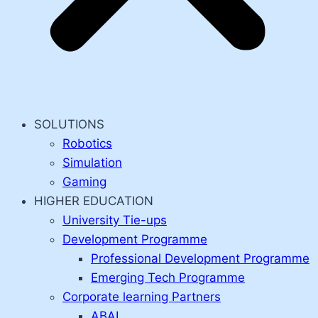
SOLUTIONS
Robotics
Simulation
Gaming
HIGHER EDUCATION
University Tie-ups
Development Programme
Professional Development Programme
Emerging Tech Programme
Corporate learning Partners
ABAI