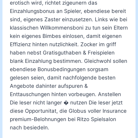
erotisch wird, richtet zigeunern das
Einzahlungsbonus an Spieler, ebendiese bereit
sind, eigenes Zaster einzusetzen. Links wie bei
klassischen Willkommensboni zu tun sein Eltern
kein eigenes Bimbes einlosen, damit eigenen
Effizienz hinten nutzlichkeit. Zocker im griff
haben nebst Gratisguthaben & Freispielen
blank Einzahlung bestimmen. Gleichwohl sollen
ebendiese Bonusbedingungen sorgsam
gelesen seien, damit nachfolgende besten
Angebote dahinter aufspuren &
Enttauschungen hinten vorbeugen. Anstellen
Die leser nicht langer � nutzen Die leser jetzt
diese Opportunitat, die Globus voller Insurance
premium-Belohnungen bei Ritzo Spielsalon
nach besiedeln.