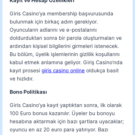
Kayıt ve Hesap Özellikleri
Giris Casino’ya membership başvurusunda
bulunmak için birkaç adım gerekiyor.
Oyuncuların adlarını ve e-postalarını
doldurduktan sonra bir parola oluşturmaları ve
ardından kişisel bilgilerini girmeleri istenecek.
Bu bölüm, üyelik işlemlerinin gizlilik koşullarını
kabul etmek anlamına geliyor. Giriş Casino’nda
kayıt prosesi
giris casino online
oldukça basit
ve hızlıdır.
Bono Politikası
Giris Casino’ya kayıt yaptıktan sonra, ilk olarak
100 Euro bonus kazanılır. Üyeler bu bonoyu
hesabına aktarmak için bazı şartlara uyacaklar;
oyuncu en az 20 euro para yatırıyor. Bazı