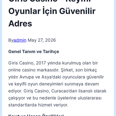
Oyunlar İçin Güvenilir
Adres
By
admin
May 27, 2026
Genel Tanım ve Tarihçe
Giris Casino, 2017 yılında kurulmuş olan bir
online casino markasıdır. Şirket, son birkaç
yıldır Avrupa ve Asya’daki oyunculara güvenilir
ve keyifli oyun deneyimleri sunmaya devam
ediyor. Giriş Casino, Curacao’dan lisanslı olarak
çalışıyor ve bu nedenle üyelerine uluslararası
standartlarda hizmet veriyor.