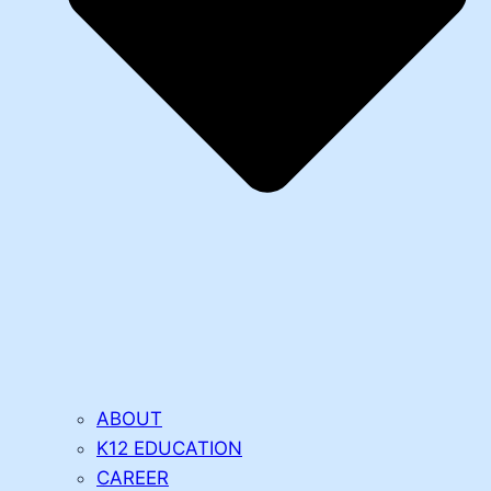
ABOUT
K12 EDUCATION
CAREER