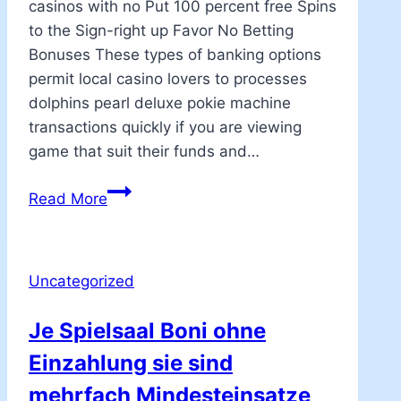
casinos with no Put 100 percent free Spins
stade
to the Sign-right up Favor No Betting
a
Bonuses These types of banking options
l�egard
permit local casino lovers to processes
de
dolphins pearl deluxe pokie machine
examen
transactions quickly if you are viewing
!
game that suit their funds and…
Best
Read More
100
dolphins
pearl
Uncategorized
deluxe
pokie
Je Spielsaal Boni ohne
machine
Einzahlung sie sind
percent
free
mehrfach Mindesteinsatze