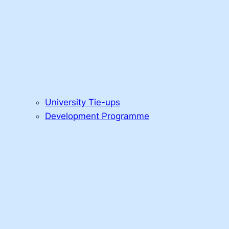
University Tie-ups
Development Programme