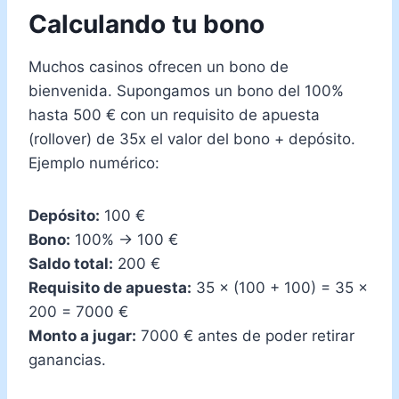
Calculando tu bono
Muchos casinos ofrecen un bono de
bienvenida. Supongamos un bono del 100%
hasta 500 € con un requisito de apuesta
(rollover) de 35x el valor del bono + depósito.
Ejemplo numérico:
Depósito:
100 €
Bono:
100% → 100 €
Saldo total:
200 €
Requisito de apuesta:
35 × (100 + 100) = 35 ×
200 = 7000 €
Monto a jugar:
7000 € antes de poder retirar
ganancias.