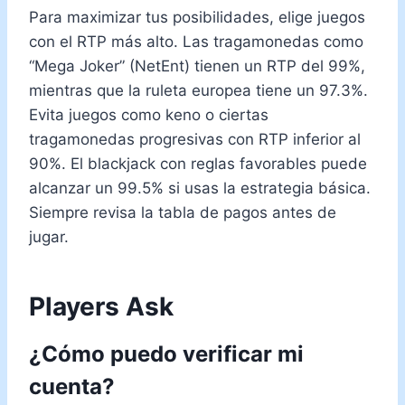
Para maximizar tus posibilidades, elige juegos
con el RTP más alto. Las tragamonedas como
“Mega Joker” (NetEnt) tienen un RTP del 99%,
mientras que la ruleta europea tiene un 97.3%.
Evita juegos como keno o ciertas
tragamonedas progresivas con RTP inferior al
90%. El blackjack con reglas favorables puede
alcanzar un 99.5% si usas la estrategia básica.
Siempre revisa la tabla de pagos antes de
jugar.
Players Ask
¿Cómo puedo verificar mi
cuenta?