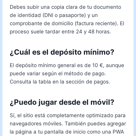
Debes subir una copia clara de tu documento
de identidad (DNI o pasaporte) y un
comprobante de domicilio (factura reciente). El
proceso suele tardar entre 24 y 48 horas.
¿Cuál es el depósito mínimo?
El depósito mínimo general es de 10 €, aunque
puede variar según el método de pago.
Consulta la tabla en la sección de pagos.
¿Puedo jugar desde el móvil?
Sí, el sitio está completamente optimizado para
navegadores móviles. También puedes agregar
la página a tu pantalla de inicio como una PWA