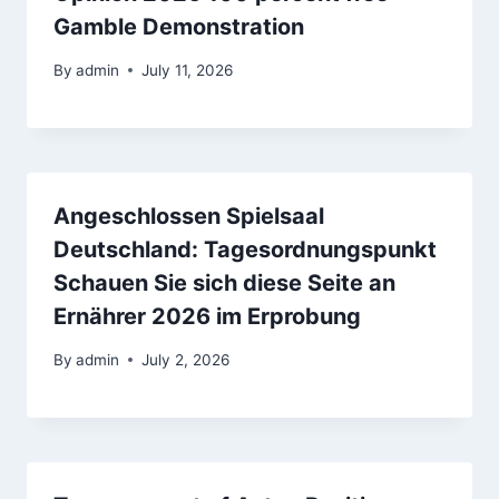
Gamble Demonstration
By
admin
July 11, 2026
Angeschlossen Spielsaal
Deutschland: Tagesordnungspunkt
Schauen Sie sich diese Seite an
Ernährer 2026 im Erprobung
By
admin
July 2, 2026