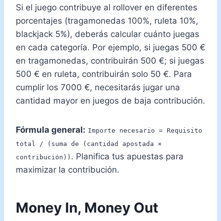
Si el juego contribuye al rollover en diferentes
porcentajes (tragamonedas 100%, ruleta 10%,
blackjack 5%), deberás calcular cuánto juegas
en cada categoría. Por ejemplo, si juegas 500 €
en tragamonedas, contribuirán 500 €; si juegas
500 € en ruleta, contribuirán solo 50 €. Para
cumplir los 7000 €, necesitarás jugar una
cantidad mayor en juegos de baja contribución.
Fórmula general:
Importe necesario = Requisito
total / (suma de (cantidad apostada ×
. Planifica tus apuestas para
contribución))
maximizar la contribución.
Money In, Money Out