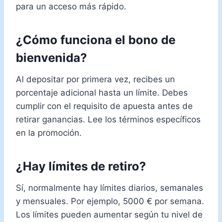
para un acceso más rápido.
¿Cómo funciona el bono de
bienvenida?
Al depositar por primera vez, recibes un
porcentaje adicional hasta un límite. Debes
cumplir con el requisito de apuesta antes de
retirar ganancias. Lee los términos específicos
en la promoción.
¿Hay límites de retiro?
Sí, normalmente hay límites diarios, semanales
y mensuales. Por ejemplo, 5000 € por semana.
Los límites pueden aumentar según tu nivel de