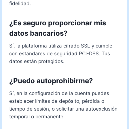
fidelidad.
¿Es seguro proporcionar mis
datos bancarios?
Sí, la plataforma utiliza cifrado SSL y cumple
con estándares de seguridad PCI-DSS. Tus
datos están protegidos.
¿Puedo autoprohibirme?
Sí, en la configuración de la cuenta puedes
establecer límites de depósito, pérdida o
tiempo de sesión, o solicitar una autoexclusión
temporal o permanente.