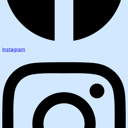
Instagram