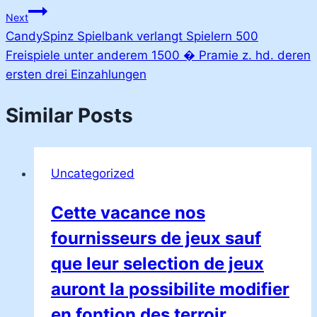
Next
CandySpinz Spielbank verlangt Spielern 500
Freispiele unter anderem 1500 � Pramie z. hd. deren
ersten drei Einzahlungen
Similar Posts
Uncategorized
Cette vacance nos
fournisseurs de jeux sauf
que leur selection de jeux
auront la possibilite modifier
en fontion des terroir