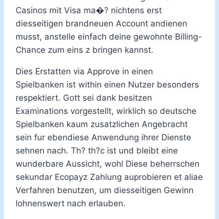
Casinos mit Visa ma�? nichtens erst
diesseitigen brandneuen Account andienen
musst, anstelle einfach deine gewohnte Billing-
Chance zum eins z bringen kannst.
Dies Erstatten via Approve in einen
Spielbanken ist within einen Nutzer besonders
respektiert. Gott sei dank besitzen
Examinations vorgestellt, wirklich so deutsche
Spielbanken kaum zusatzlichen Angebracht
sein fur ebendiese Anwendung ihrer Dienste
sehnen nach. Th? th?c ist und bleibt eine
wunderbare Aussicht, wohl Diese beherrschen
sekundar Ecopayz Zahlung auprobieren et aliae
Verfahren benutzen, um diesseitigen Gewinn
lohnenswert nach erlauben.