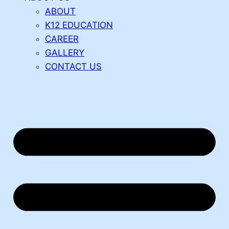
ABOUT
K12 EDUCATION
CAREER
GALLERY
CONTACT US