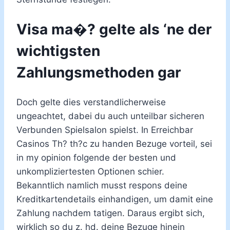
Visa ma�? gelte als ‘ne der
wichtigsten
Zahlungsmethoden gar
Doch gelte dies verstandlicherweise
ungeachtet, dabei du auch unteilbar sicheren
Verbunden Spielsalon spielst. In Erreichbar
Casinos Th? th?c zu handen Bezuge vorteil, sei
in my opinion folgende der besten und
unkompliziertesten Optionen schier.
Bekanntlich namlich musst respons deine
Kreditkartendetails einhandigen, um damit eine
Zahlung nachdem tatigen. Daraus ergibt sich,
wirklich so du z. hd. deine Bezuge hinein