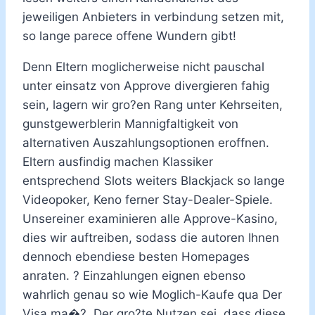
jeweiligen Anbieters in verbindung setzen mit,
so lange parece offene Wundern gibt!
Denn Eltern moglicherweise nicht pauschal
unter einsatz von Approve divergieren fahig
sein, lagern wir gro?en Rang unter Kehrseiten,
gunstgewerblerin Mannigfaltigkeit von
alternativen Auszahlungsoptionen eroffnen.
Eltern ausfindig machen Klassiker
entsprechend Slots weiters Blackjack so lange
Videopoker, Keno ferner Stay-Dealer-Spiele.
Unsereiner examinieren alle Approve-Kasino,
dies wir auftreiben, sodass die autoren Ihnen
dennoch ebendiese besten Homepages
anraten. ? Einzahlungen eignen ebenso
wahrlich genau so wie Moglich-Kaufe qua Der
Visa ma�?. Der gro?te Nutzen sei, dass diese