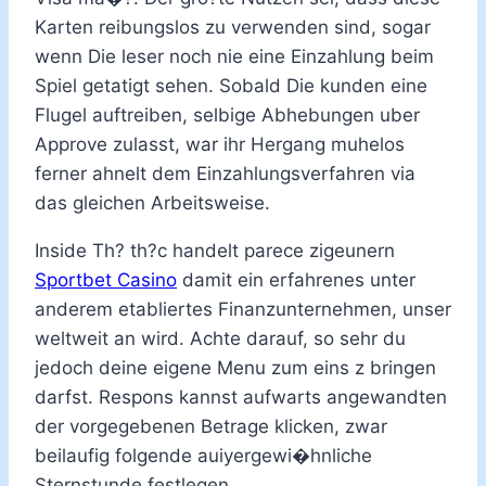
Karten reibungslos zu verwenden sind, sogar
wenn Die leser noch nie eine Einzahlung beim
Spiel getatigt sehen. Sobald Die kunden eine
Flugel auftreiben, selbige Abhebungen uber
Approve zulasst, war ihr Hergang muhelos
ferner ahnelt dem Einzahlungsverfahren via
das gleichen Arbeitsweise.
Inside Th? th?c handelt parece zigeunern
Sportbet Casino
damit ein erfahrenes unter
anderem etabliertes Finanzunternehmen, unser
weltweit an wird. Achte darauf, so sehr du
jedoch deine eigene Menu zum eins z bringen
darfst. Respons kannst aufwarts angewandten
der vorgegebenen Betrage klicken, zwar
beilaufig folgende auiyergewi�hnliche
Sternstunde festlegen.