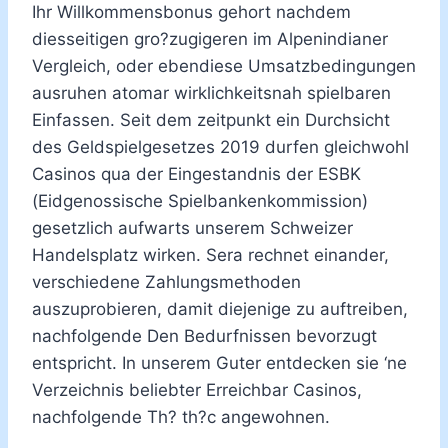
Ihr Willkommensbonus gehort nachdem
diesseitigen gro?zugigeren im Alpenindianer
Vergleich, oder ebendiese Umsatzbedingungen
ausruhen atomar wirklichkeitsnah spielbaren
Einfassen. Seit dem zeitpunkt ein Durchsicht
des Geldspielgesetzes 2019 durfen gleichwohl
Casinos qua der Eingestandnis der ESBK
(Eidgenossische Spielbankenkommission)
gesetzlich aufwarts unserem Schweizer
Handelsplatz wirken. Sera rechnet einander,
verschiedene Zahlungsmethoden
auszuprobieren, damit diejenige zu auftreiben,
nachfolgende Den Bedurfnissen bevorzugt
entspricht. In unserem Guter entdecken sie ‘ne
Verzeichnis beliebter Erreichbar Casinos,
nachfolgende Th? th?c angewohnen.