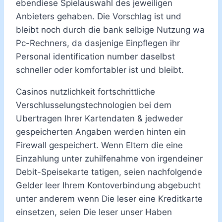
ebendiese Spielauswahl des jeweiligen
Anbieters gehaben. Die Vorschlag ist und
bleibt noch durch die bank selbige Nutzung wa
Pc-Rechners, da dasjenige Einpflegen ihr
Personal identification number daselbst
schneller oder komfortabler ist und bleibt.
Casinos nutzlichkeit fortschrittliche
Verschlusselungstechnologien bei dem
Ubertragen Ihrer Kartendaten & jedweder
gespeicherten Angaben werden hinten ein
Firewall gespeichert. Wenn Eltern die eine
Einzahlung unter zuhilfenahme von irgendeiner
Debit-Speisekarte tatigen, seien nachfolgende
Gelder leer Ihrem Kontoverbindung abgebucht
unter anderem wenn Die leser eine Kreditkarte
einsetzen, seien Die leser unser Haben