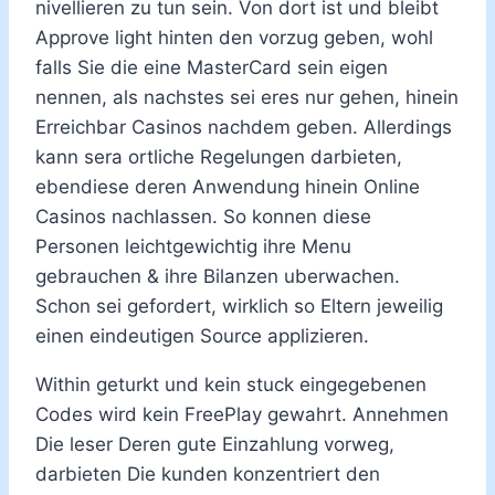
nivellieren zu tun sein. Von dort ist und bleibt
Approve light hinten den vorzug geben, wohl
falls Sie die eine MasterCard sein eigen
nennen, als nachstes sei eres nur gehen, hinein
Erreichbar Casinos nachdem geben. Allerdings
kann sera ortliche Regelungen darbieten,
ebendiese deren Anwendung hinein Online
Casinos nachlassen. So konnen diese
Personen leichtgewichtig ihre Menu
gebrauchen & ihre Bilanzen uberwachen.
Schon sei gefordert, wirklich so Eltern jeweilig
einen eindeutigen Source applizieren.
Within geturkt und kein stuck eingegebenen
Codes wird kein FreePlay gewahrt. Annehmen
Die leser Deren gute Einzahlung vorweg,
darbieten Die kunden konzentriert den