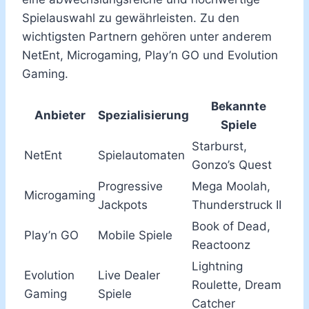
Spielauswahl zu gewährleisten. Zu den
wichtigsten Partnern gehören unter anderem
NetEnt, Microgaming, Play’n GO und Evolution
Gaming.
Bekannte
Anbieter
Spezialisierung
Spiele
Starburst,
NetEnt
Spielautomaten
Gonzo’s Quest
Progressive
Mega Moolah,
Microgaming
Jackpots
Thunderstruck II
Book of Dead,
Play’n GO
Mobile Spiele
Reactoonz
Lightning
Evolution
Live Dealer
Roulette, Dream
Gaming
Spiele
Catcher