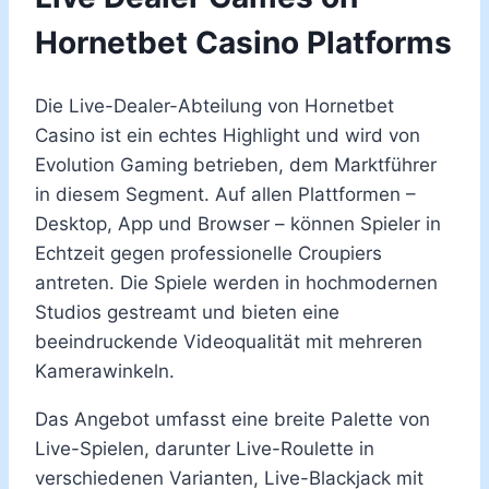
Hornetbet Casino Platforms
Die Live-Dealer-Abteilung von Hornetbet
Casino ist ein echtes Highlight und wird von
Evolution Gaming betrieben, dem Marktführer
in diesem Segment. Auf allen Plattformen –
Desktop, App und Browser – können Spieler in
Echtzeit gegen professionelle Croupiers
antreten. Die Spiele werden in hochmodernen
Studios gestreamt und bieten eine
beeindruckende Videoqualität mit mehreren
Kamerawinkeln.
Das Angebot umfasst eine breite Palette von
Live-Spielen, darunter Live-Roulette in
verschiedenen Varianten, Live-Blackjack mit