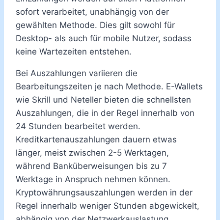
sofort verarbeitet, unabhängig von der
gewählten Methode. Dies gilt sowohl für
Desktop- als auch für mobile Nutzer, sodass
keine Wartezeiten entstehen.
Bei Auszahlungen variieren die
Bearbeitungszeiten je nach Methode. E-Wallets
wie Skrill und Neteller bieten die schnellsten
Auszahlungen, die in der Regel innerhalb von
24 Stunden bearbeitet werden.
Kreditkartenauszahlungen dauern etwas
länger, meist zwischen 2-5 Werktagen,
während Banküberweisungen bis zu 7
Werktage in Anspruch nehmen können.
Kryptowährungsauszahlungen werden in der
Regel innerhalb weniger Stunden abgewickelt,
abhängig von der Netzwerkauslastung.