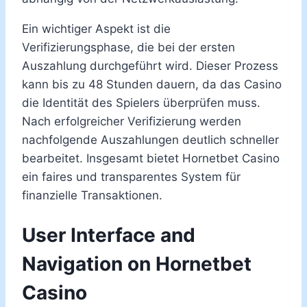
Ein wichtiger Aspekt ist die
Verifizierungsphase, die bei der ersten
Auszahlung durchgeführt wird. Dieser Prozess
kann bis zu 48 Stunden dauern, da das Casino
die Identität des Spielers überprüfen muss.
Nach erfolgreicher Verifizierung werden
nachfolgende Auszahlungen deutlich schneller
bearbeitet. Insgesamt bietet Hornetbet Casino
ein faires und transparentes System für
finanzielle Transaktionen.
User Interface and
Navigation on Hornetbet
Casino