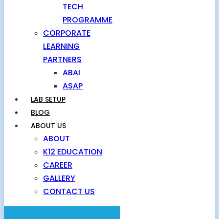
TECH
PROGRAMME
CORPORATE
LEARNING
PARTNERS
ABAI
ASAP
LAB SETUP
BLOG
ABOUT US
ABOUT
K12 EDUCATION
CAREER
GALLERY
CONTACT US