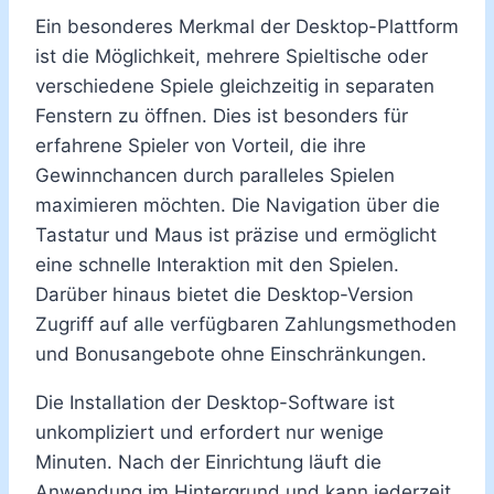
Ein besonderes Merkmal der Desktop-Plattform
ist die Möglichkeit, mehrere Spieltische oder
verschiedene Spiele gleichzeitig in separaten
Fenstern zu öffnen. Dies ist besonders für
erfahrene Spieler von Vorteil, die ihre
Gewinnchancen durch paralleles Spielen
maximieren möchten. Die Navigation über die
Tastatur und Maus ist präzise und ermöglicht
eine schnelle Interaktion mit den Spielen.
Darüber hinaus bietet die Desktop-Version
Zugriff auf alle verfügbaren Zahlungsmethoden
und Bonusangebote ohne Einschränkungen.
Die Installation der Desktop-Software ist
unkompliziert und erfordert nur wenige
Minuten. Nach der Einrichtung läuft die
Anwendung im Hintergrund und kann jederzeit