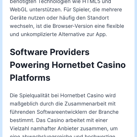
benötigten Technologien wie HTML5 und
WebGL unterstützen. Für Spieler, die mehrere
Geräte nutzen oder häufig den Standort
wechseln, ist die Browser-Version eine flexible
und unkomplizierte Alternative zur App.
Software Providers
Powering Hornetbet Casino
Platforms
Die Spielqualität bei Hornetbet Casino wird
maßgeblich durch die Zusammenarbeit mit
führenden Softwareentwicklern der Branche
bestimmt. Das Casino arbeitet mit einer
Vielzahl namhafter Anbieter zusammen, um
eine abwechslungsreiche und hochwertige