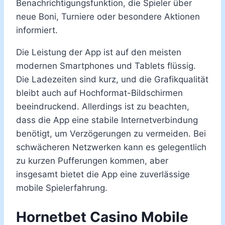
Benachrichtigungsfunktion, die Spieler über
neue Boni, Turniere oder besondere Aktionen
informiert.
Die Leistung der App ist auf den meisten
modernen Smartphones und Tablets flüssig.
Die Ladezeiten sind kurz, und die Grafikqualität
bleibt auch auf Hochformat-Bildschirmen
beeindruckend. Allerdings ist zu beachten,
dass die App eine stabile Internetverbindung
benötigt, um Verzögerungen zu vermeiden. Bei
schwächeren Netzwerken kann es gelegentlich
zu kurzen Pufferungen kommen, aber
insgesamt bietet die App eine zuverlässige
mobile Spielerfahrung.
Hornetbet Casino Mobile