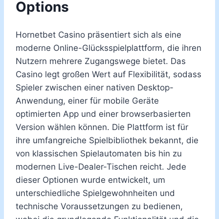
Options
Hornetbet Casino präsentiert sich als eine
moderne Online-Glücksspielplattform, die ihren
Nutzern mehrere Zugangswege bietet. Das
Casino legt großen Wert auf Flexibilität, sodass
Spieler zwischen einer nativen Desktop-
Anwendung, einer für mobile Geräte
optimierten App und einer browserbasierten
Version wählen können. Die Plattform ist für
ihre umfangreiche Spielbibliothek bekannt, die
von klassischen Spielautomaten bis hin zu
modernen Live-Dealer-Tischen reicht. Jede
dieser Optionen wurde entwickelt, um
unterschiedliche Spielgewohnheiten und
technische Voraussetzungen zu bedienen,