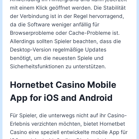
mit einem Klick geöffnet werden. Die Stabilität
der Verbindung ist in der Regel hervorragend,
da die Software weniger anfällig für
Browserprobleme oder Cache-Probleme ist.
Allerdings sollten Spieler beachten, dass die
Desktop-Version regelmäßige Updates
benötigt, um die neuesten Spiele und
Sicherheitsfunktionen zu unterstützen.
Hornetbet Casino Mobile
App for iOS and Android
Für Spieler, die unterwegs nicht auf ihr Casino-
Erlebnis verzichten möchten, bietet Hornetbet
Casino eine speziell entwickelte mobile App für