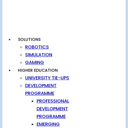
SOLUTIONS
ROBOTICS
SIMULATION
GAMING
HIGHER EDUCATION
UNIVERSITY TIE-UPS
DEVELOPMENT
PROGRAMME
PROFESSIONAL
DEVELOPMENT
PROGRAMME
EMERGING