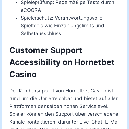
Spieleprüfung: Regelmäßige Tests durch
eCOGRA
Spielerschutz: Verantwortungsvolle
Spieltools wie Einzahlungslimits und
Selbstausschluss
Customer Support
Accessibility on Hornetbet
Casino
Der Kundensupport von Hornetbet Casino ist
rund um die Uhr erreichbar und bietet auf allen
Plattformen denselben hohen Servicelevel.
Spieler können den Support über verschiedene
Kanäle kontaktieren, darunter Live-Chat, E-Mail