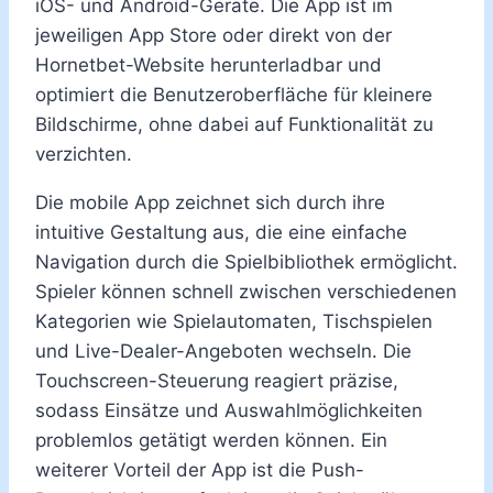
iOS- und Android-Geräte. Die App ist im
jeweiligen App Store oder direkt von der
Hornetbet-Website herunterladbar und
optimiert die Benutzeroberfläche für kleinere
Bildschirme, ohne dabei auf Funktionalität zu
verzichten.
Die mobile App zeichnet sich durch ihre
intuitive Gestaltung aus, die eine einfache
Navigation durch die Spielbibliothek ermöglicht.
Spieler können schnell zwischen verschiedenen
Kategorien wie Spielautomaten, Tischspielen
und Live-Dealer-Angeboten wechseln. Die
Touchscreen-Steuerung reagiert präzise,
sodass Einsätze und Auswahlmöglichkeiten
problemlos getätigt werden können. Ein
weiterer Vorteil der App ist die Push-