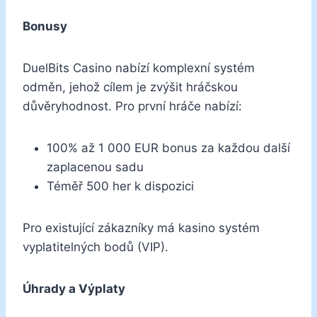
Bonusy
DuelBits Casino nabízí komplexní systém
odměn, jehož cílem je zvýšit hráčskou
důvěryhodnost. Pro první hráče nabízí:
100% až 1 000 EUR bonus za každou další
zaplacenou sadu
Téměř 500 her k dispozici
Pro existující zákazníky má kasino systém
vyplatitelných bodů (VIP).
Úhrady a Výplaty