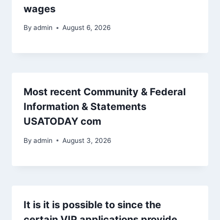
wages
By
admin
August 6, 2026
Most recent Community & Federal
Information & Statements
USATODAY com
By
admin
August 3, 2026
It is it is possible to since the
certain VIP applications provide