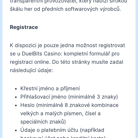
transparentní provozovatel, který nabízí širokou
škálu her od předních softwarových výrobců.
Registrace
K dispozici je pouze jedna možnost registrovat
se u DuelBits Casino: kompletní formulář pro
registraci online. Do této stránky musíte zadal
následující údaje:
Křestní jméno a příjmení
Přihlašovací jméno (minimálně 3 znaky)
Heslo (minimálně 8 znakové kombinace
velkých a malých písmen, čísel a
speciálních znaků)
Údaje o platebním účtu (například