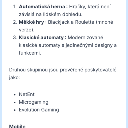
Automatická herna
: Hračky, která není
závislá na lidském dohledu.
Měkké hry
: Blackjack a Roulette (mnohé
verze).
Klasické automaty
: Modernizované
klasické automaty s jedinečnými designy a
funkcemi.
Druhou skupinou jsou prověřené poskytovatelé
jako:
NetEnt
Microgaming
Evolution Gaming
Mobile