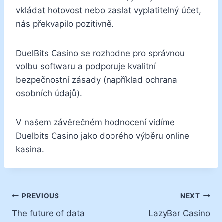
vkládat hotovost nebo zaslat vyplatitelný účet,
nás překvapilo pozitivně.
DuelBits Casino se rozhodne pro správnou
volbu softwaru a podporuje kvalitní
bezpečnostní zásady (například ochrana
osobních údajů).
V našem závěrečném hodnocení vidíme
Duelbits Casino jako dobrého výběru online
kasina.
PREVIOUS
NEXT
The future of data
LazyBar Casino