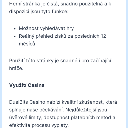
Herní stránka je čistá, snadno použitelná a k
dispozici jsou tyto funkce:
Možnost vyhledávat hry
Reálný přehled zisků za posledních 12
měsíců
Použití této stránky je snadné i pro začínající
hráče.
Využití Casina
DuelBits Casino nabízí kvalitní zkušenost, která
splňuje naše očekávání. Nejdůležitější jsou
úvěrové limity, dostupnost platebních metod a
efektivita procesu vyplaty.