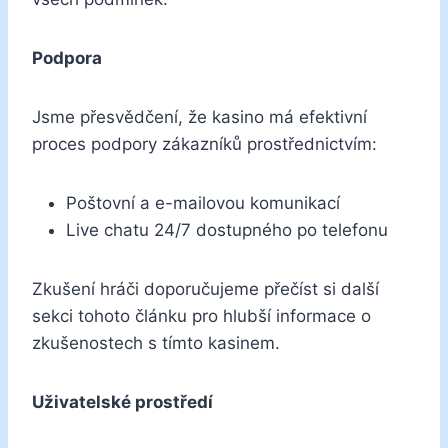
Podpora
Jsme přesvědčení, že kasino má efektivní
proces podpory zákazníků prostřednictvím:
Poštovní a e-mailovou komunikací
Live chatu 24/7 dostupného po telefonu
Zkušení hráči doporučujeme přečíst si další
sekci tohoto článku pro hlubší informace o
zkušenostech s tímto kasinem.
Uživatelské prostředí