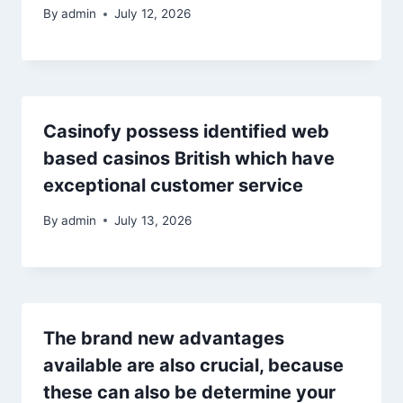
By
admin
July 12, 2026
Casinofy possess identified web
based casinos British which have
exceptional customer service
By
admin
July 13, 2026
The brand new advantages
available are also crucial, because
these can also be determine your