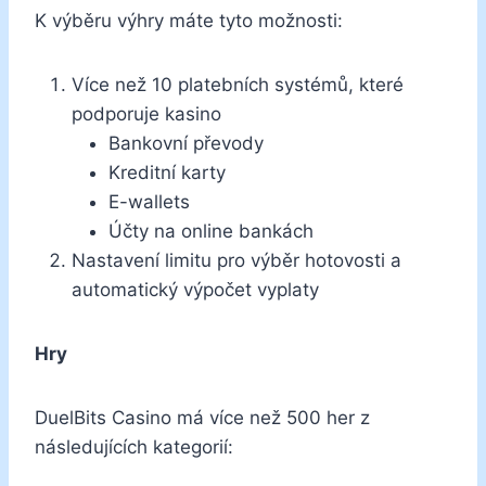
K výběru výhry máte tyto možnosti:
Více než 10 platebních systémů, které
podporuje kasino
Bankovní převody
Kreditní karty
E-wallets
Účty na online bankách
Nastavení limitu pro výběr hotovosti a
automatický výpočet vyplaty
Hry
DuelBits Casino má více než 500 her z
následujících kategorií: