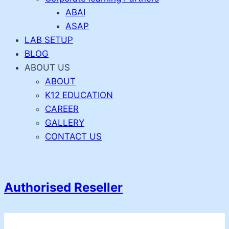
ABAI
ASAP
LAB SETUP
BLOG
ABOUT US
ABOUT
K12 EDUCATION
CAREER
GALLERY
CONTACT US
Authorised Reseller