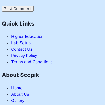
Quick Links
Higher Education
Lab Setup
Contact Us
Privacy Policy
Terms and Conditions
About Scopik
Home
About Us
Gallery