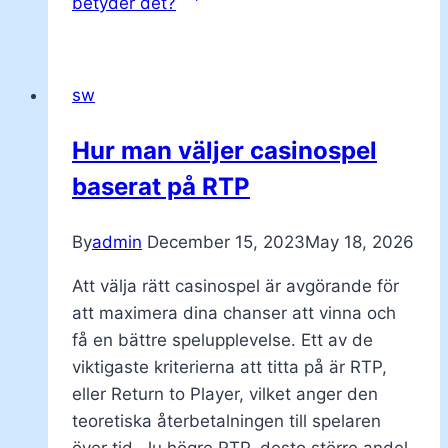
betyder det?
sw
Hur man väljer casinospel
baserat på RTP
By
admin
December 15, 2023
May 18, 2026
Att välja rätt casinospel är avgörande för
att maximera dina chanser att vinna och
få en bättre spelupplevelse. Ett av de
viktigaste kriterierna att titta på är RTP,
eller Return to Player, vilket anger den
teoretiska återbetalningen till spelaren