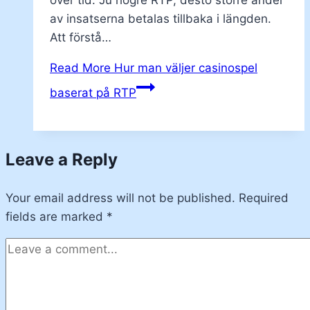
över tid. Ju högre RTP, desto större andel
av insatserna betalas tillbaka i längden.
Att förstå…
Read More
Hur man väljer casinospel
baserat på RTP
Leave a Reply
Your email address will not be published.
Required
fields are marked
*