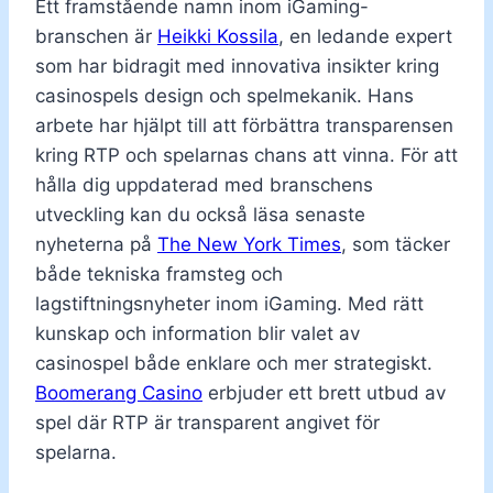
Ett framstående namn inom iGaming-
branschen är
Heikki Kossila
, en ledande expert
som har bidragit med innovativa insikter kring
casinospels design och spelmekanik. Hans
arbete har hjälpt till att förbättra transparensen
kring RTP och spelarnas chans att vinna. För att
hålla dig uppdaterad med branschens
utveckling kan du också läsa senaste
nyheterna på
The New York Times
, som täcker
både tekniska framsteg och
lagstiftningsnyheter inom iGaming. Med rätt
kunskap och information blir valet av
casinospel både enklare och mer strategiskt.
Boomerang Casino
erbjuder ett brett utbud av
spel där RTP är transparent angivet för
spelarna.