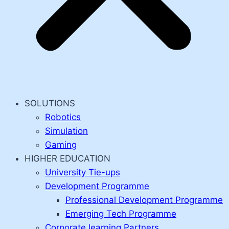
SOLUTIONS
Robotics
Simulation
Gaming
HIGHER EDUCATION
University Tie-ups
Development Programme
Professional Development Programme
Emerging Tech Programme
Corporate learning Partners