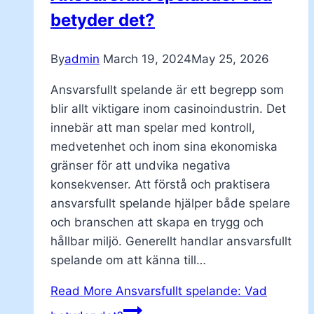
betyder det?
By
admin
March 19, 2024
May 25, 2026
Ansvarsfullt spelande är ett begrepp som
blir allt viktigare inom casinoindustrin. Det
innebär att man spelar med kontroll,
medvetenhet och inom sina ekonomiska
gränser för att undvika negativa
konsekvenser. Att förstå och praktisera
ansvarsfullt spelande hjälper både spelare
och branschen att skapa en trygg och
hållbar miljö. Generellt handlar ansvarsfullt
spelande om att känna till…
Read More
Ansvarsfullt spelande: Vad