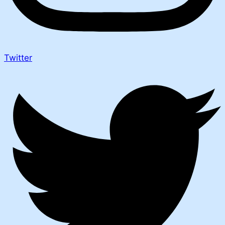
Twitter