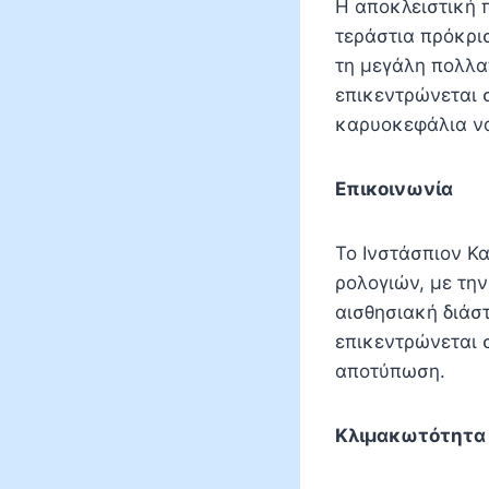
Η αποκλειστική 
τεράστια πρόκρι
τη μεγάλη πολλα
επικεντρώνεται σ
καρυοκεφάλια να
Επικοινωνία
Το Ινστάσπιον Κα
ρολογιών, με τη
αισθησιακή διάσ
επικεντρώνεται 
αποτύπωση.
Κλιμακωτότητα