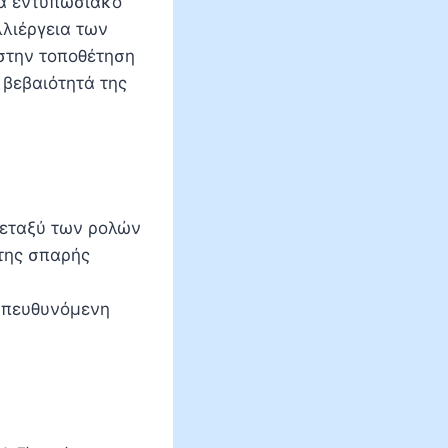
να εντυπωσιακό
λλιέργεια των
 στην τοποθέτηση
 βεβαιότητά της
μεταξύ των ρολών
 της σπαρής
 απευθυνόμενη