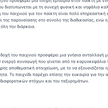
αζίνο προσφέρει μια πλήρη εμπειρία στον παίκτη με έ
ου διατυπώνεται με τη συνεχή φυσική και νηφάλια κα
 του παιχνιού για τον παίκτη είναι πολύ επηρεαστική
ι της παρουσίασης στο σύνολο της διαδικασίας, ενώ η
 όλη την διάρκεια.
δοχή του παιχνιού προσφέρει μια γνήσια ανταλλαγή 
 Η ενεργό συναγωγή που γίνεται από τα καρυοκεφάλια
ρης αποθεματική στοιχείωση, με το να εξουσιάζεται η
τα. Το παιχνίδι παρέχει επίσης την ευκαιρία για την
διαφορετικών στόχων και του ταξυρημάτων.