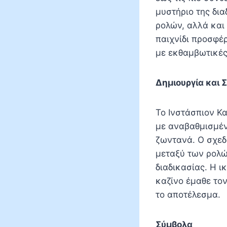
μυστήριο της δια
ρολών, αλλά και 
παιχνίδι προσφέ
με εκθαμβωτικές
Δημιουργία και 
Το Ινστάσπιον Κα
με αναβαθμισμέν
ζωντανά. Ο σχεδ
μεταξύ των ρολώ
διαδικασίας. Η 
καζίνο έμαθε τον
το αποτέλεσμα.
Σύμβολα