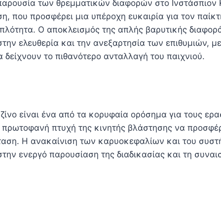
παρουσία των θρεμματικών διαφορών στο Ινστάσπιον Κ
ση, που προσφέρει μια υπέροχη ευκαιρία για τον παίκ
πλότητα. Ο αποκλεισμός της απλής βαρυτικής διαφορ
την ελευθερία και την ανεξαρτησία των επιθυμιών, με
 δείχνουν το πιθανότερο ανταλλαγή του παιχνιού.
ζίνο είναι ένα από τα κορυφαία ορόσημα για τους ερα
ν πρωτοφανή πτυχή της κινητής βλάστησης να προσφέρ
ταση. Η ανακαίνιση των καρυοκεφαλίων και του συσ
στην ενεργό παρουσίαση της διαδικασίας και τη συναι