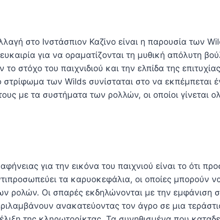
λλαγή στο Ινστάσπιον Καζίνο είναι η παρουσία των Wil
υκαιρία για να οραματίζονται τη μυθική απόλυτη βού
 το στόχο του παιχνιδιού και την ελπίδα της επιτυχί
ο στρίφωμα των Wilds συνίσταται στο να εκπέμπεται 
τους με τα συστήματα των ρολλών, οι οποίοι γίνεται 
φήνειας για την εικόνα του παιχνιού είναι το ότι προ
τιπροσωπεύει τα καρυοκεφάλια, οι οποίες μπορούν ν
των ρολών. Οι σπαρές εκδηλώνονται με την εμφάνιση
ριλαμβάνουν ανακατεύοντας τον άγρο σε μια τεράστι
ξέλιξη της κληρωτορίκτας. Τα συνηθισμένα που καταδε