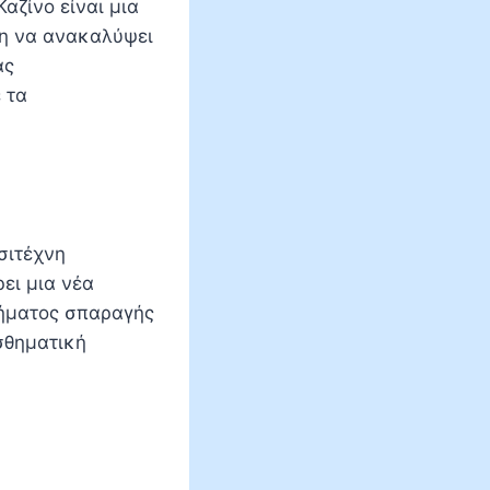
αζίνο είναι μια
τη να ανακαλύψει
άς
 τα
σιτέχνη
ει μια νέα
τήματος σπαραγής
σθηματική