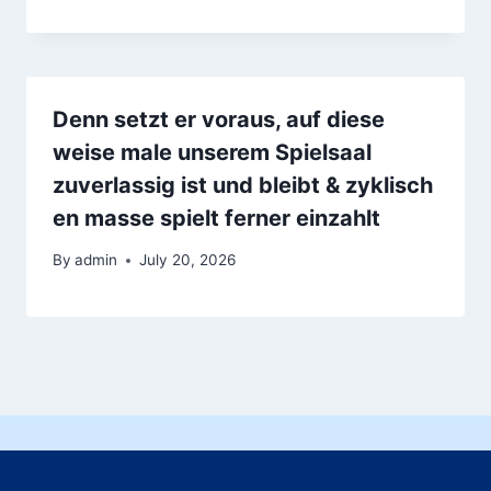
Denn setzt er voraus, auf diese
weise male unserem Spielsaal
zuverlassig ist und bleibt & zyklisch
en masse spielt ferner einzahlt
By
admin
July 20, 2026