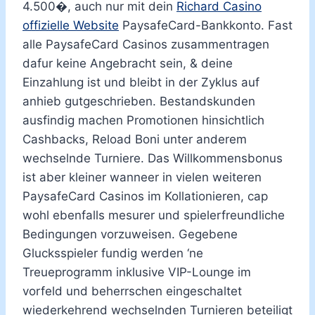
4.500�, auch nur mit dein
Richard Casino
offizielle Website
PaysafeCard-Bankkonto. Fast
alle PaysafeCard Casinos zusammentragen
dafur keine Angebracht sein, & deine
Einzahlung ist und bleibt in der Zyklus auf
anhieb gutgeschrieben. Bestandskunden
ausfindig machen Promotionen hinsichtlich
Cashbacks, Reload Boni unter anderem
wechselnde Turniere. Das Willkommensbonus
ist aber kleiner wanneer in vielen weiteren
PaysafeCard Casinos im Kollationieren, cap
wohl ebenfalls mesurer und spielerfreundliche
Bedingungen vorzuweisen. Gegebene
Glucksspieler fundig werden ‘ne
Treueprogramm inklusive VIP-Lounge im
vorfeld und beherrschen eingeschaltet
wiederkehrend wechselnden Turnieren beteiligt