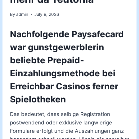
By
admin
July 9, 2026
Nachfolgende Paysafecard
war gunstgewerblerin
beliebte Prepaid-
Einzahlungsmethode bei
Erreichbar Casinos ferner
Spielotheken
Das bedeutet, dass selbige Registration
postwendend oder exklusive langwierige
Formulare erfolgt und die Auszahlungen ganz