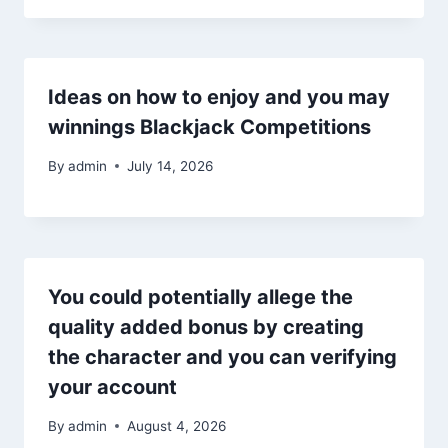
Ideas on how to enjoy and you may
winnings Blackjack Competitions
By
admin
July 14, 2026
You could potentially allege the
quality added bonus by creating
the character and you can verifying
your account
By
admin
August 4, 2026