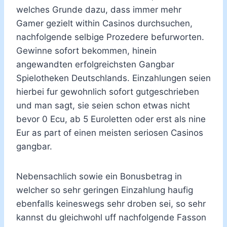
welches Grunde dazu, dass immer mehr
Gamer gezielt within Casinos durchsuchen,
nachfolgende selbige Prozedere befurworten.
Gewinne sofort bekommen, hinein
angewandten erfolgreichsten Gangbar
Spielotheken Deutschlands. Einzahlungen seien
hierbei fur gewohnlich sofort gutgeschrieben
und man sagt, sie seien schon etwas nicht
bevor 0 Ecu, ab 5 Euroletten oder erst als nine
Eur as part of einen meisten seriosen Casinos
gangbar.
Nebensachlich sowie ein Bonusbetrag in
welcher so sehr geringen Einzahlung haufig
ebenfalls keineswegs sehr droben sei, so sehr
kannst du gleichwohl uff nachfolgende Fasson