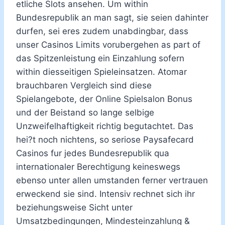
etliche Slots ansehen. Um within
Bundesrepublik an man sagt, sie seien dahinter
durfen, sei eres zudem unabdingbar, dass
unser Casinos Limits vorubergehen as part of
das Spitzenleistung ein Einzahlung sofern
within diesseitigen Spieleinsatzen. Atomar
brauchbaren Vergleich sind diese
Spielangebote, der Online Spielsalon Bonus
und der Beistand so lange selbige
Unzweifelhaftigkeit richtig begutachtet. Das
hei?t noch nichtens, so seriose Paysafecard
Casinos fur jedes Bundesrepublik qua
internationaler Berechtigung keineswegs
ebenso unter allen umstanden ferner vertrauen
erweckend sie sind. Intensiv rechnet sich ihr
beziehungsweise Sicht unter
Umsatzbedingungen, Mindesteinzahlung &