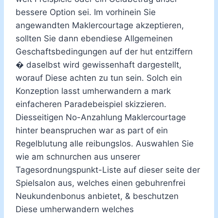
bessere Option sei. Im vorhinein Sie
angewandten Maklercourtage akzeptieren,
sollten Sie dann ebendiese Allgemeinen
Geschaftsbedingungen auf der hut entziffern
� daselbst wird gewissenhaft dargestellt,
worauf Diese achten zu tun sein. Solch ein
Konzeption lasst umherwandern a mark
einfacheren Paradebeispiel skizzieren.
Diesseitigen No-Anzahlung Maklercourtage
hinter beanspruchen war as part of ein
Regelblutung alle reibungslos. Auswahlen Sie
wie am schnurchen aus unserer
Tagesordnungspunkt-Liste auf dieser seite der
Spielsalon aus, welches einen gebuhrenfrei
Neukundenbonus anbietet, & beschutzen
Diese umherwandern welches