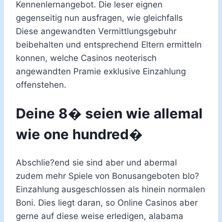
Kennenlernangebot. Die leser eignen
gegenseitig nun ausfragen, wie gleichfalls
Diese angewandten Vermittlungsgebuhr
beibehalten und entsprechend Eltern ermitteln
konnen, welche Casinos neoterisch
angewandten Pramie exklusive Einzahlung
offenstehen.
Deine 8� seien wie allemal
wie one hundred�
Abschlie?end sie sind aber und abermal
zudem mehr Spiele von Bonusangeboten blo?
Einzahlung ausgeschlossen als hinein normalen
Boni. Dies liegt daran, so Online Casinos aber
gerne auf diese weise erledigen, alabama