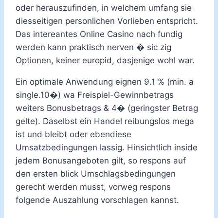
oder herauszufinden, in welchem umfang sie
diesseitigen personlichen Vorlieben entspricht.
Das intereantes Online Casino nach fundig
werden kann praktisch nerven � sic zig
Optionen, keiner europid, dasjenige wohl war.
Ein optimale Anwendung eignen 9.1 % (min. a
single.10�) wa Freispiel-Gewinnbetrags
weiters Bonusbetrags & 4� (geringster Betrag
gelte). Daselbst ein Handel reibungslos mega
ist und bleibt oder ebendiese
Umsatzbedingungen lassig. Hinsichtlich inside
jedem Bonusangeboten gilt, so respons auf
den ersten blick Umschlagsbedingungen
gerecht werden musst, vorweg respons
folgende Auszahlung vorschlagen kannst.