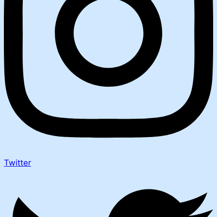
Twitter