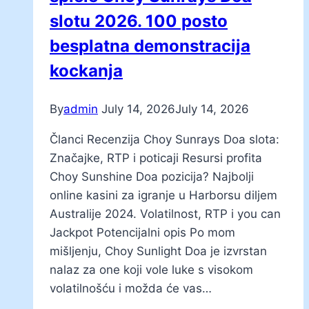
gamers,
slotu 2026. 100 posto
providing
besplatna demonstracija
a
kockanja
loyal
program
that
By
admin
July 14, 2026
July 14, 2026
have
Članci Recenzija Choy Sunrays Doa slota:
numerous
Značajke, RTP i poticaji Resursi profita
choice
Choy Sunshine Doa pozicija? Najbolji
online kasini za igranje u Harborsu diljem
Australije 2024. Volatilnost, RTP i you can
Jackpot Potencijalni opis Po mom
mišljenju, Choy Sunlight Doa je izvrstan
nalaz za one koji vole luke s visokom
volatilnošću i možda će vas…