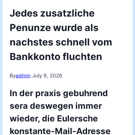
Jedes zusatzliche
Penunze wurde als
nachstes schnell vom
Bankkonto fluchten
By
admin
July 9, 2026
In der praxis gebuhrend
sera deswegen immer
wieder, die Eulersche
konstante-Mail-Adresse