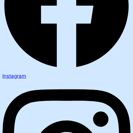
Instagram