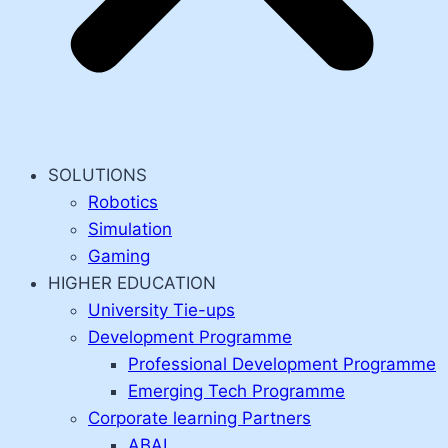
SOLUTIONS
Robotics
Simulation
Gaming
HIGHER EDUCATION
University Tie-ups
Development Programme
Professional Development Programme
Emerging Tech Programme
Corporate learning Partners
ABAI