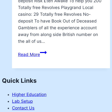
deposit Risk £ten Awake To help you 200
Totally free Revolves Playgrand Local
casino: 29 Totally free Revolves No-
deposit To have Book Out of Deceased
Gamblers of all the experience account
away from along side British number on
the all of us…
Newest
Read More
Casinos
Which
have
$step
Quick Links
one
Deposit
Higher Education
Lab Setup
Contact Us