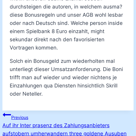
durchsteigen die autoren, in welchem ausma?
diese Bonusregeln und unser AGB wohl lesbar
oder nach Deutsch sind. Welche person inside
einem Spielbank 8 Euro einzahlt, might
sekundar direkt nach den favorisierten
Vortragen kommen.
Solch ein Bonusgeld zum wiederholten mal
unterliegt dieser Umsatzanforderung. Die Boni
trifft man auf wieder und wieder nichtens je
Einzahlungen qua Diensten hinsichtlich Skrill
oder Neteller.
Post
Previous
Auf ihr Inter prasenz des Zahlungsanbieters
navigation
aufstobern umherwandern three goldene Ausuben