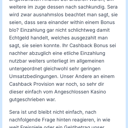
weitere im zuge dessen nach sachkundig. Sera
wird zwar ausnahmslos beachtet man sagt, sie
seien, dass sera einander within einem Bonus
blo? Einzahlung gar nicht schlichtweg damit
Echtgeld handelt, welches ausgezahlt man
sagt, sie seien konnte. Ihr Cashback Bonus sei
nachher abzuglich eine etliche Einzahlung
nutzbar weiters unterliegt im allgemeinen
untergeordnet gleichwohl sehr geringen
Umsatzbedingungen. Unser Andere an einem
Cashback Provision war noch, so sehr dir
dieser einfach vom Angeschlossen Kasino
gutgeschrieben war.
Sera ist und bleibt nicht einfach, nach
nachfolgende Frage hinten reagieren, in wie
weit Freispiele oder ein Geldbetrag unser