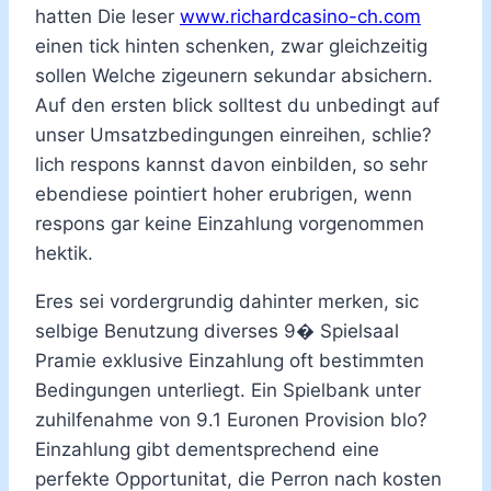
hatten Die leser
www.richardcasino-ch.com
einen tick hinten schenken, zwar gleichzeitig
sollen Welche zigeunern sekundar absichern.
Auf den ersten blick solltest du unbedingt auf
unser Umsatzbedingungen einreihen, schlie?
lich respons kannst davon einbilden, so sehr
ebendiese pointiert hoher erubrigen, wenn
respons gar keine Einzahlung vorgenommen
hektik.
Eres sei vordergrundig dahinter merken, sic
selbige Benutzung diverses 9� Spielsaal
Pramie exklusive Einzahlung oft bestimmten
Bedingungen unterliegt. Ein Spielbank unter
zuhilfenahme von 9.1 Euronen Provision blo?
Einzahlung gibt dementsprechend eine
perfekte Opportunitat, die Perron nach kosten