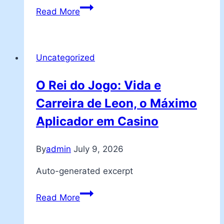
Mišljenje
Read More
o
Promo
kod
Uncategorized
vulkan
spiele
O Rei do Jogo: Vida e
Choy
Carreira de Leon, o Máximo
Sunrays
Doa
Aplicador em Casino
slotu
2026.
By
admin
July 9, 2026
100
posto
Auto-generated excerpt
besplatna
O
demonstracija
Read More
Rei
kockanja
do