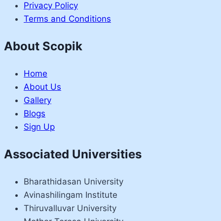
Privacy Policy
Terms and Conditions
About Scopik
Home
About Us
Gallery
Blogs
Sign Up
Associated Universities
Bharathidasan University
Avinashilingam Institute
Thiruvalluvar University