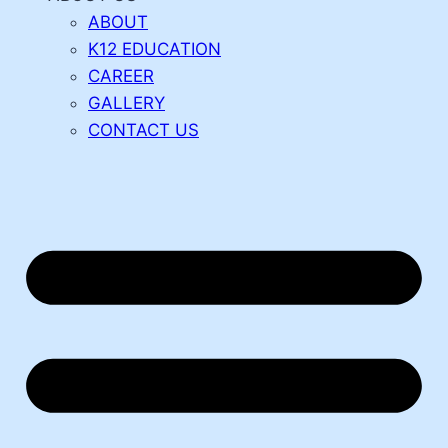
ABOUT
K12 EDUCATION
CAREER
GALLERY
CONTACT US