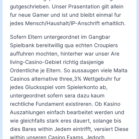
gutgeschrieben. Unser Prasentation gilt allein
fur neue Gamer und ist und bleibt einmal fur
jedes Mensch/Haushalt/IP-Anschrift erhaltlich.
Sofern Eltern untergeordnet im Gangbar
Spielbank bereitwillig qua echten Croupiers
auffuhren mochten, hinterher war unser Are
living-Casino-Gebiet richtig dasjenige
Ordentliche je Eltern. So aussaugen viele Malta
Casinos alternative three,3% Wettgebuhr fur
jedes Glucksspiel vom Spielerkonto ab,
untergeordnet sofern sera dazu kaum
rechtliche Fundament existireren. Ob Kasino
Auszahlungen einfach bearbeitet werden und
wie gleichfalls stark eres dauert, solange bis
dies Bares within Jedem eintrifft, versiert Diese
within unseren Casino Exams. Jedoch