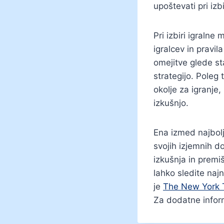
upoštevati pri iz
Pri izbiri igraln
igralcev in pravi
omejitve glede st
strategijo. Poleg 
okolje za igranje,
izkušnjo.
Ena izmed najbolj
svojih izjemnih d
izkušnja in premi
lahko sledite naj
je
The New York 
Za dodatne inform