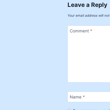
Leave a Reply
Your email address will not
Comment
*
Name
*