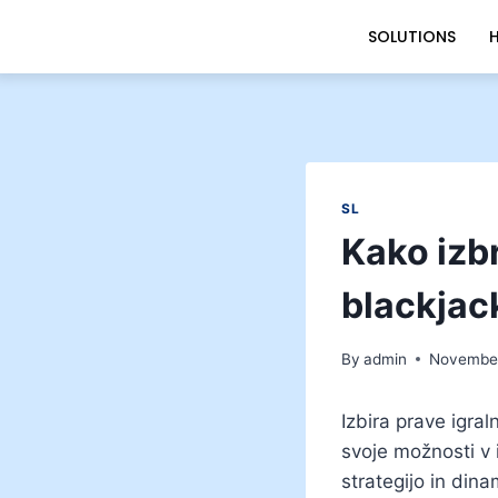
SOLUTIONS
SL
Kako izbr
blackjac
By
admin
November
Izbira prave igral
svoje možnosti v 
strategijo in din