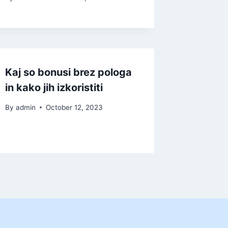
Kaj so bonusi brez pologa
in kako jih izkoristiti
By
admin
October 12, 2023