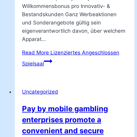
Willkommensbonus pro Innovativ- &
Bestandskunden Ganz Werbeaktionen
und Sonderangebote gültig sein
eigenverantwortlich davon, über welchem
Apparat…
Read More
Lizenziertes Angeschlossen
Spielsaal
Uncategorized
Pay by mobile gambling
enterprises promote a
convenient and secure