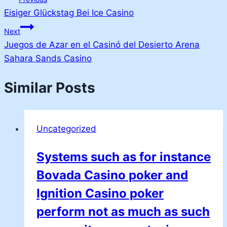
Eisiger Glückstag Bei Ice Casino
Next
Juegos de Azar en el Casinó del Desierto Arena
Sahara Sands Casino
Similar Posts
Uncategorized
Systems such as for instance
Bovada Casino poker and
Ignition Casino poker
perform not as much as such