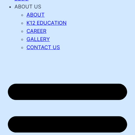
ABOUT US
ABOUT
K12 EDUCATION
CAREER
GALLERY
CONTACT US