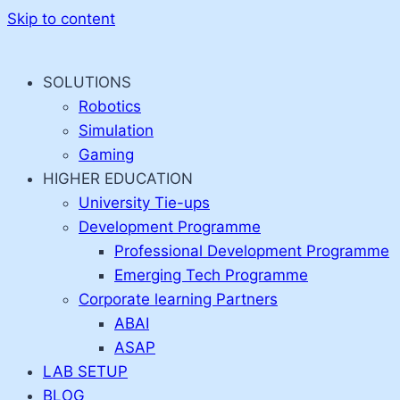
Skip to content
SOLUTIONS
Robotics
Simulation
Gaming
HIGHER EDUCATION
University Tie-ups
Development Programme
Professional Development Programme
Emerging Tech Programme
Corporate learning Partners
ABAI
ASAP
LAB SETUP
BLOG