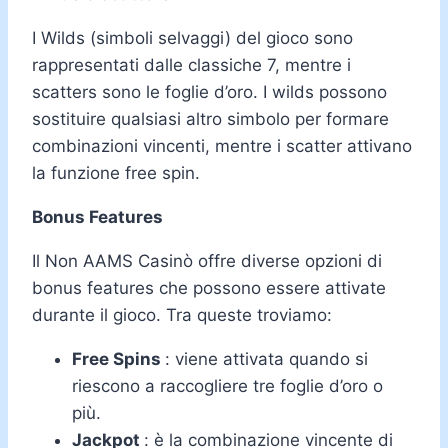
I Wilds (simboli selvaggi) del gioco sono
rappresentati dalle classiche 7, mentre i
scatters sono le foglie d’oro. I wilds possono
sostituire qualsiasi altro simbolo per formare
combinazioni vincenti, mentre i scatter attivano
la funzione free spin.
Bonus Features
Il Non AAMS Casinò offre diverse opzioni di
bonus features che possono essere attivate
durante il gioco. Tra queste troviamo:
Free Spins
: viene attivata quando si
riescono a raccogliere tre foglie d’oro o
più.
Jackpot
: è la combinazione vincente di