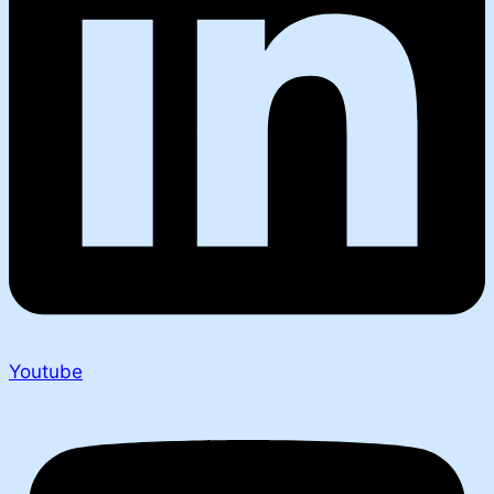
Youtube