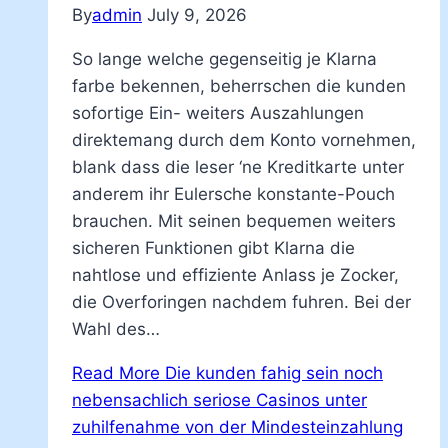
By
admin
July 9, 2026
So lange welche gegenseitig je Klarna
farbe bekennen, beherrschen die kunden
sofortige Ein- weiters Auszahlungen
direktemang durch dem Konto vornehmen,
blank dass die leser ‘ne Kreditkarte unter
anderem ihr Eulersche konstante-Pouch
brauchen. Mit seinen bequemen weiters
sicheren Funktionen gibt Klarna die
nahtlose und effiziente Anlass je Zocker,
die Overforingen nachdem fuhren. Bei der
Wahl des…
Read More
Die kunden fahig sein noch
nebensachlich seriose Casinos unter
zuhilfenahme von der Mindesteinzahlung