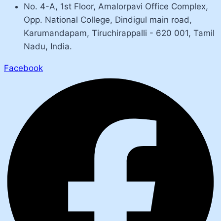
No. 4-A, 1st Floor, Amalorpavi Office Complex,
Opp. National College, Dindigul main road,
Karumandapam, Tiruchirappalli - 620 001, Tamil
Nadu, India.
Facebook