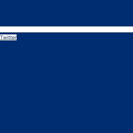
Twitter