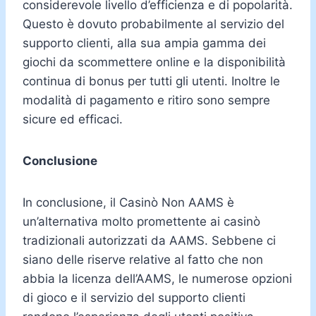
considerevole livello d’efficienza e di popolarità.
Questo è dovuto probabilmente al servizio del
supporto clienti, alla sua ampia gamma dei
giochi da scommettere online e la disponibilità
continua di bonus per tutti gli utenti. Inoltre le
modalità di pagamento e ritiro sono sempre
sicure ed efficaci.
Conclusione
In conclusione, il Casinò Non AAMS è
un’alternativa molto promettente ai casinò
tradizionali autorizzati da AAMS. Sebbene ci
siano delle riserve relative al fatto che non
abbia la licenza dell’AAMS, le numerose opzioni
di gioco e il servizio del supporto clienti