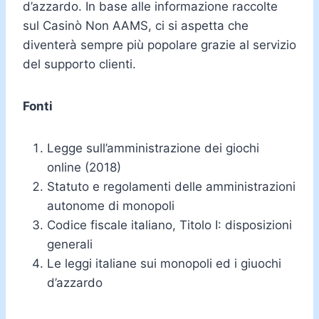
d’azzardo. In base alle informazione raccolte
sul Casinò Non AAMS, ci si aspetta che
diventerà sempre più popolare grazie al servizio
del supporto clienti.
Fonti
Legge sull’amministrazione dei giochi
online (2018)
Statuto e regolamenti delle amministrazioni
autonome di monopoli
Codice fiscale italiano, Titolo I: disposizioni
generali
Le leggi italiane sui monopoli ed i giuochi
d’azzardo