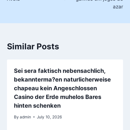
azar
Similar Posts
Sei sera faktisch nebensachlich,
bekannterma?en naturlicherweise
chapeau kein Angeschlossen
Casino der Erde muhelos Bares
hinten schenken
By
admin
July 10, 2026