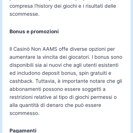
compresa l’history dei giochi e i risultati delle
scommesse.
Bonus e promozioni
Il Casinò Non AAMS offe diverse opzioni per
aumentare la vincita dei giocatori. I bonus sono
disponibili sia ai nuovi che agli utenti esistenti
ed includono deposit bonus, spin gratuiti e
cashback. Tuttavia, è importante notare che gli
abbonamenti possono essere soggetti a
restrizioni relative al tipo di giochi permessi o
alla quantità di denaro che può essere
scommesso.
Pagamenti