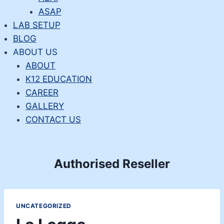
ASAP
LAB SETUP
BLOG
ABOUT US
ABOUT
K12 EDUCATION
CAREER
GALLERY
CONTACT US
Authorised Reseller
UNCATEGORIZED