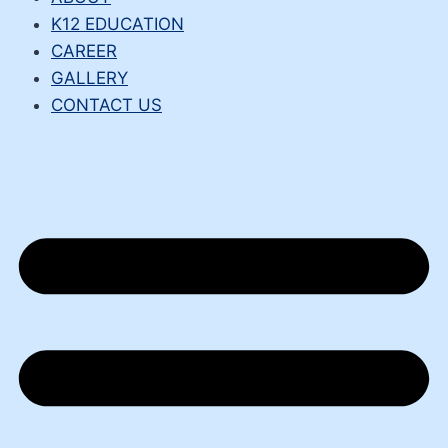
K12 EDUCATION
CAREER
GALLERY
CONTACT US