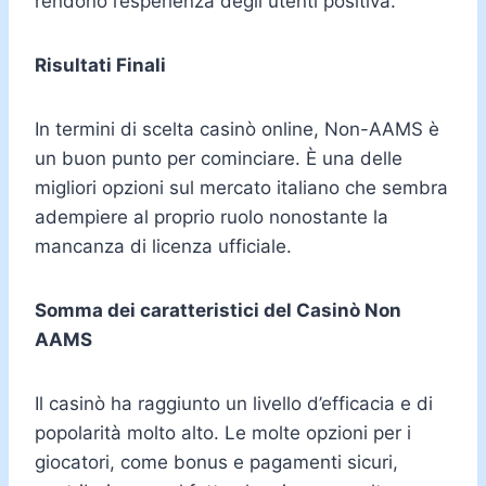
rendono l’esperienza degli utenti positiva.
Risultati Finali
In termini di scelta casinò online, Non-AAMS è
un buon punto per cominciare. È una delle
migliori opzioni sul mercato italiano che sembra
adempiere al proprio ruolo nonostante la
mancanza di licenza ufficiale.
Somma dei caratteristici del Casinò Non
AAMS
Il casinò ha raggiunto un livello d’efficacia e di
popolarità molto alto. Le molte opzioni per i
giocatori, come bonus e pagamenti sicuri,