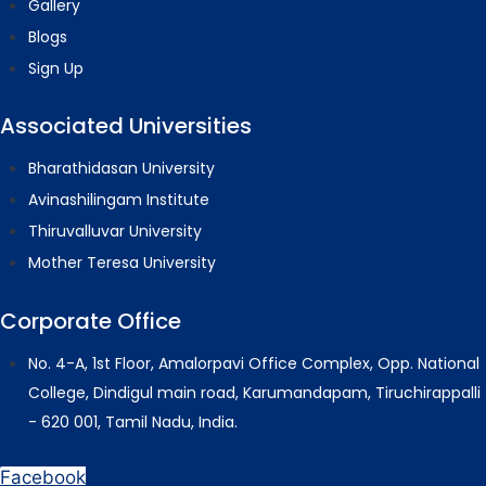
Gallery
Blogs
Sign Up
Associated Universities
Bharathidasan University
Avinashilingam Institute
Thiruvalluvar University
Mother Teresa University
Corporate Office
No. 4-A, 1st Floor, Amalorpavi Office Complex, Opp. National
College, Dindigul main road, Karumandapam, Tiruchirappalli
- 620 001, Tamil Nadu, India.
Facebook