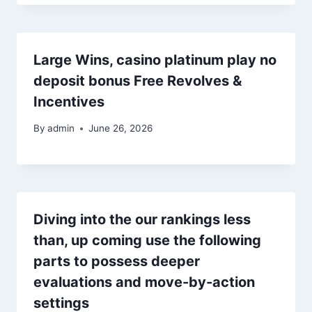
Large Wins, casino platinum play no
deposit bonus Free Revolves &
Incentives
By
admin
June 26, 2026
Diving into the our rankings less
than, up coming use the following
parts to possess deeper
evaluations and move-by-action
settings