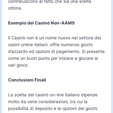
contribuiscono al fatto che sia una scelta
ottima.
Esempio del Casinò Non-AAMS
Il Casinò non è un nome nuovo nel settore dei
casini online italiani: offre numerosi giochi
d’azzardo ed opzioni di pagamento. Si presenta
come un buon punto per iniziare a giocare ai
vari gioco.
Conclusioni Finali
La scelta del casinò on-line italiano dipende
molto da varie considerazioni, tra cui la
possibilità di deposito e le opzioni dei giochi