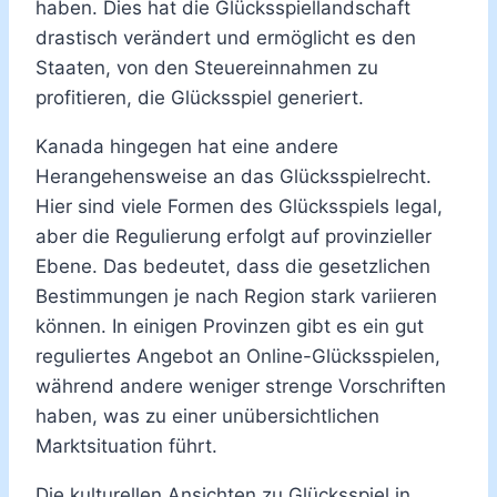
haben. Dies hat die Glücksspiellandschaft
drastisch verändert und ermöglicht es den
Staaten, von den Steuereinnahmen zu
profitieren, die Glücksspiel generiert.
Kanada hingegen hat eine andere
Herangehensweise an das Glücksspielrecht.
Hier sind viele Formen des Glücksspiels legal,
aber die Regulierung erfolgt auf provinzieller
Ebene. Das bedeutet, dass die gesetzlichen
Bestimmungen je nach Region stark variieren
können. In einigen Provinzen gibt es ein gut
reguliertes Angebot an Online-Glücksspielen,
während andere weniger strenge Vorschriften
haben, was zu einer unübersichtlichen
Marktsituation führt.
Die kulturellen Ansichten zu Glücksspiel in