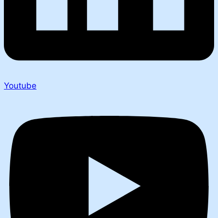
Youtube