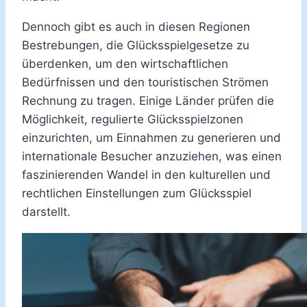
Dennoch gibt es auch in diesen Regionen
Bestrebungen, die Glücksspielgesetze zu
überdenken, um den wirtschaftlichen
Bedürfnissen und den touristischen Strömen
Rechnung zu tragen. Einige Länder prüfen die
Möglichkeit, regulierte Glücksspielzonen
einzurichten, um Einnahmen zu generieren und
internationale Besucher anzuziehen, was einen
faszinierenden Wandel in den kulturellen und
rechtlichen Einstellungen zum Glücksspiel
darstellt.