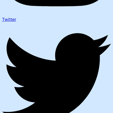
Twitter