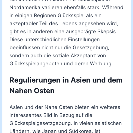
Nordamerika variieren ebenfalls stark. Während
in einigen Regionen Glücksspiel als ein
akzeptabler Teil des Lebens angesehen wird,
gibt es in anderen eine ausgeprägte Skepsis.
Diese unterschiedlichen Einstellungen
beeinflussen nicht nur die Gesetzgebung,
sondern auch die soziale Akzeptanz von
Glücksspielangeboten und deren Werbung.
Regulierungen in Asien und dem
Nahen Osten
Asien und der Nahe Osten bieten ein weiteres
interessantes Bild in Bezug auf die
Glücksspielgesetzgebung. In vielen asiatischen
Ländern, wie Japan und Südkorea, ist