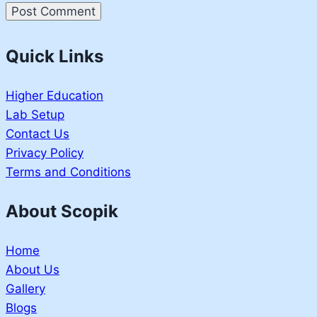
Quick Links
Higher Education
Lab Setup
Contact Us
Privacy Policy
Terms and Conditions
About Scopik
Home
About Us
Gallery
Blogs