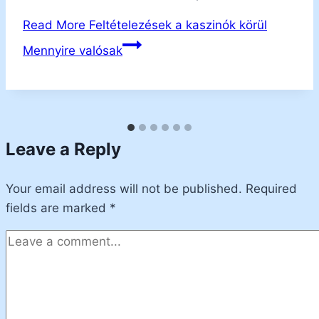
Read More
Feltételezések a kaszinók körül
Mennyire valósak
Leave a Reply
Your email address will not be published.
Required
fields are marked
*