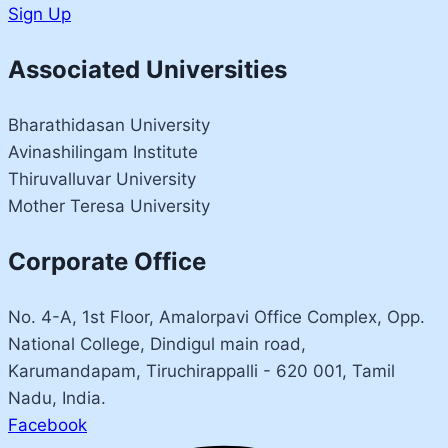
Sign Up
Associated Universities
Bharathidasan University
Avinashilingam Institute
Thiruvalluvar University
Mother Teresa University
Corporate Office
No. 4-A, 1st Floor, Amalorpavi Office Complex, Opp.
National College, Dindigul main road,
Karumandapam, Tiruchirappalli - 620 001, Tamil
Nadu, India.
Facebook