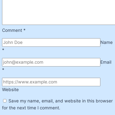
Comment
*
Name
*
Email
*
Website
Save my name, email, and website in this browser
for the next time I comment.