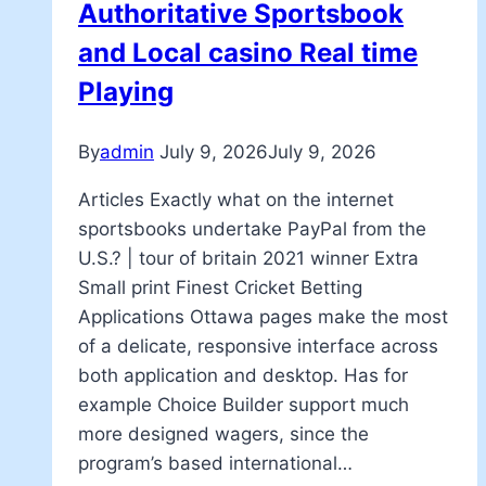
Authoritative Sportsbook
and Local casino Real time
Playing
By
admin
July 9, 2026
July 9, 2026
Articles Exactly what on the internet
sportsbooks undertake PayPal from the
U.S.? | tour of britain 2021 winner Extra
Small print Finest Cricket Betting
Applications Ottawa pages make the most
of a delicate, responsive interface across
both application and desktop. Has for
example Choice Builder support much
more designed wagers, since the
program’s based international…