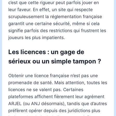
c’est que cette rigueur peut parfois jouer en
leur faveur. En effet, un site qui respecte
scrupuleusement la réglementation française
garantit une certaine sécurité, même si cela
signifie parfois des restrictions qui frustrent les
joueurs les plus impatients.
Les licences : un gage de
sérieux ou un simple tampon ?
Obtenir une licence française n’est pas une
promenade de santé. Mais attention, toutes les
licences ne se valent pas. Certaines
plateformes affichent fièrement leur agrément
ARJEL (ou ANJ désormais), tandis que d’autres
préfèrent opérer depuis des juridictions plus