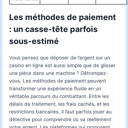
Les méthodes de paiement
: un casse-tête parfois
sous-estimé
Vous pensez que déposer de l’argent sur un
casino en ligne est aussi simple que de glisser
une pièce dans une machine ? Détrompez-
vous. Les méthodes de paiement peuvent
transformer une expérience fluide en un
véritable parcours du combattant. Entre les
délais de traitement, les frais cachés, et les
restrictions bancaires, il faut parfois jouer au
détective pour comprendre où va réellement
votre argent. Les plateformes qui proposent