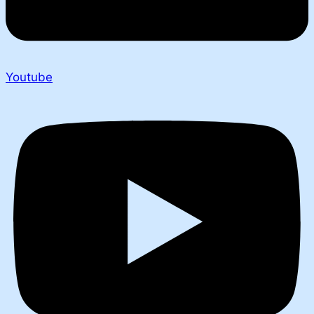
Youtube