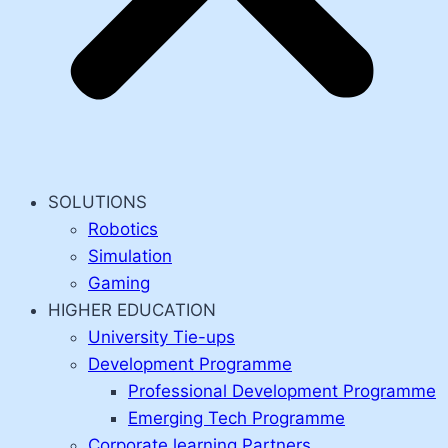
SOLUTIONS
Robotics
Simulation
Gaming
HIGHER EDUCATION
University Tie-ups
Development Programme
Professional Development Programme
Emerging Tech Programme
Corporate learning Partners