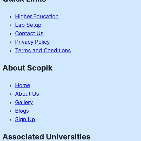
Higher Education
Lab Setup
Contact Us
Privacy Policy
Terms and Conditions
About Scopik
Home
About Us
Gallery
Blogs
Sign Up
Associated Universities