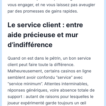
vous engager, et ne vous laissez pas aveugler
par des promesses de gains rapides.
Le service client : entre
aide précieuse et mur
d’indifférence
Quand on est dans le pétrin, un bon service
client peut faire toute la différence.
Malheureusement, certains casinos en ligne
semblent avoir confondu “service” avec
“service minimum”. Attentes interminables,
réponses génériques, voire absence totale de
support : autant de raisons pour lesquelles le
joueur expérimenté garde toujours un œil