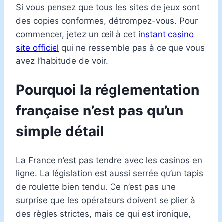
Si vous pensez que tous les sites de jeux sont
des copies conformes, détrompez-vous. Pour
commencer, jetez un œil à cet
instant casino
site officiel
qui ne ressemble pas à ce que vous
avez l’habitude de voir.
Pourquoi la réglementation
française n’est pas qu’un
simple détail
La France n’est pas tendre avec les casinos en
ligne. La législation est aussi serrée qu’un tapis
de roulette bien tendu. Ce n’est pas une
surprise que les opérateurs doivent se plier à
des règles strictes, mais ce qui est ironique,