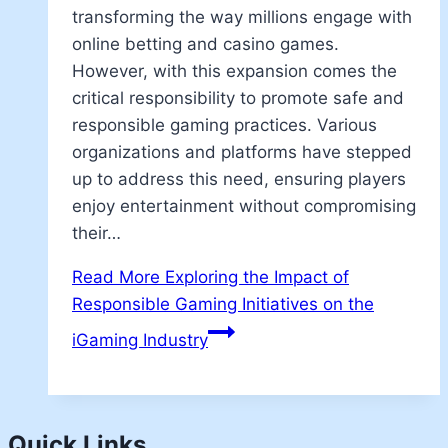
transforming the way millions engage with
online betting and casino games.
However, with this expansion comes the
critical responsibility to promote safe and
responsible gaming practices. Various
organizations and platforms have stepped
up to address this need, ensuring players
enjoy entertainment without compromising
their…
Read More
Exploring the Impact of
Responsible Gaming Initiatives on the
iGaming Industry
Quick Links