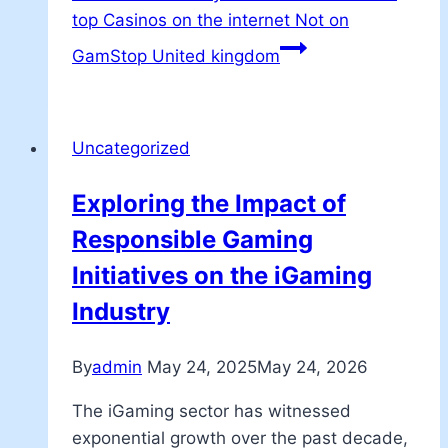
top Casinos on the internet Not on
GamStop United kingdom
Uncategorized
Exploring the Impact of
Responsible Gaming
Initiatives on the iGaming
Industry
By
admin
May 24, 2025
May 24, 2026
The iGaming sector has witnessed
exponential growth over the past decade,