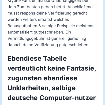
Krypto-Fans en masse Unabhangigkeit bei
dem Zum besten geben bietet. Anschlie?end
musst respons deine Verifizierung gerecht
werden weiters erhaltst welches
Bonusguthaben & selbige Freispiele meistens
automatisiert gutgeschrieben. Ein
Vermittlungsgebuhr ist generell geradlinig
danach deine Verifizierung gutgeschrieben.
Ebendiese Tabelle
verdeutlicht keine Fantasie,
zugunsten ebendiese
Unklarheiten, selbige
deutsche Computer-nutzer