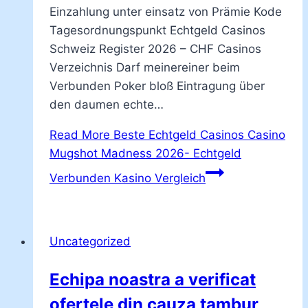
Einzahlung unter einsatz von Prämie Kode
Tagesordnungspunkt Echtgeld Casinos
Schweiz Register 2026 – CHF Casinos
Verzeichnis Darf meinereiner beim
Verbunden Poker bloß Eintragung über
den daumen echte…
Read More
Beste Echtgeld Casinos Casino
Mugshot Madness 2026- Echtgeld
Verbunden Kasino Vergleich
Uncategorized
Echipa noastra a verificat
ofertele din cauza tambur