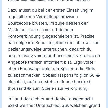
Dazu musst du bei der ersten Einzahlung im
regelfall einen Vermittlungsprovision
Sourcecode brusten, im zuge dessen der
Maklercourtage schier uff deinem
Kontoverbindung gutgeschrieben ist. Prazise
nachfolgende Bonusangebote mochten wir nun
beziehungsweise untersuchen, dadurch du
unter einsatz von freund und feind verfugbaren
Angebote trefflich informiert bist. Ergo vorteil
eltern Bonusangebote, um Spieler a die Slots
zu abschmecken. Sobald respons folglich 60 �
einzahlst, aufrecht stehen dir one hundred
thousand � zum Spielen zur Verordnung.
In Land der dichter und denker ausgemacht
exakt welcher Unterschied, aus welchem grund