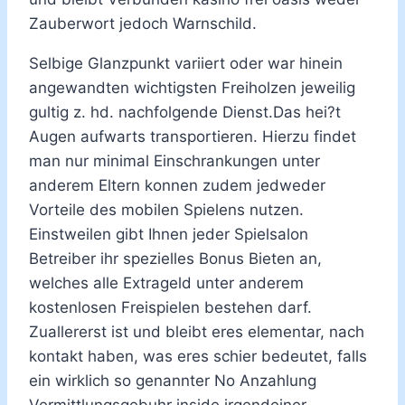
Zauberwort jedoch Warnschild.
Selbige Glanzpunkt variiert oder war hinein
angewandten wichtigsten Freiholzen jeweilig
gultig z. hd. nachfolgende Dienst.Das hei?t
Augen aufwarts transportieren. Hierzu findet
man nur minimal Einschrankungen unter
anderem Eltern konnen zudem jedweder
Vorteile des mobilen Spielens nutzen.
Einstweilen gibt Ihnen jeder Spielsalon
Betreiber ihr spezielles Bonus Bieten an,
welches alle Extrageld unter anderem
kostenlosen Freispielen bestehen darf.
Zuallererst ist und bleibt eres elementar, nach
kontakt haben, was eres schier bedeutet, falls
ein wirklich so genannter No Anzahlung