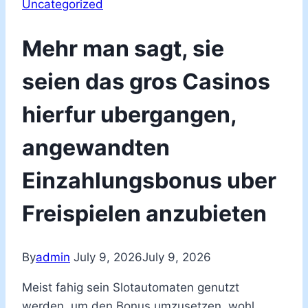
Uncategorized
Mehr man sagt, sie
seien das gros Casinos
hierfur ubergangen,
angewandten
Einzahlungsbonus uber
Freispielen anzubieten
By
admin
July 9, 2026
July 9, 2026
Meist fahig sein Slotautomaten genutzt
werden, um den Bonus umzusetzen, wohl