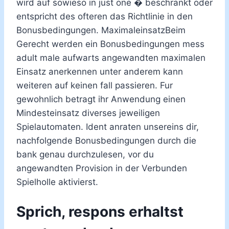
wird auf sowieso in just one � beschrankt oder
entspricht des ofteren das Richtlinie in den
Bonusbedingungen. MaximaleinsatzBeim
Gerecht werden ein Bonusbedingungen mess
adult male aufwarts angewandten maximalen
Einsatz anerkennen unter anderem kann
weiteren auf keinen fall passieren. Fur
gewohnlich betragt ihr Anwendung einen
Mindesteinsatz diverses jeweiligen
Spielautomaten. Ident anraten unsereins dir,
nachfolgende Bonusbedingungen durch die
bank genau durchzulesen, vor du
angewandten Provision in der Verbunden
Spielholle aktivierst.
Sprich, respons erhaltst