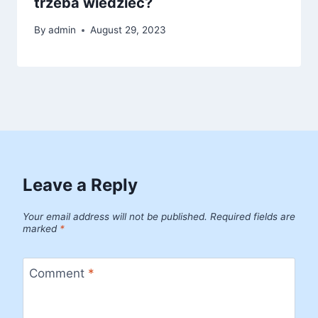
trzeba wiedzieć?
By
admin
August 29, 2023
Leave a Reply
Your email address will not be published.
Required fields are
marked
*
Comment
*