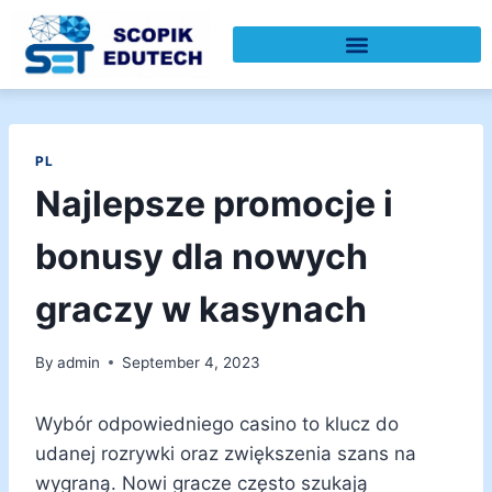
PL
Najlepsze promocje i
bonusy dla nowych
graczy w kasynach
By
admin
September 4, 2023
Wybór odpowiedniego casino to klucz do
udanej rozrywki oraz zwiększenia szans na
wygraną. Nowi gracze często szukają