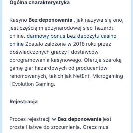
Ogólna charakterystyka
Kasyno
Bez deponowania
, jak nazywa się ono,
jest częścią międzynarodowej sieci hazardu
online.
darmowy bonus bez depozytu casino
online
Zostało założone w 2018 roku przez
doświadczonych graczy i dostawców
oprogramowania kasynowego. Oferuje szeroką
gamę gier hazardowych od producentów
renomowanych, takich jak NetEnt, Microgaming
i Evolution Gaming.
Rejestracja
Proces rejestracji w
Bez deponowanie
jest
proste i łatwe do zrozumienia. Gracz musi