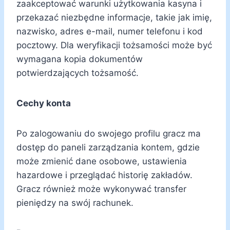
zaakceptować warunki użytkowania kasyna i
przekazać niezbędne informacje, takie jak imię,
nazwisko, adres e-mail, numer telefonu i kod
pocztowy. Dla weryfikacji tożsamości może być
wymagana kopia dokumentów
potwierdzających tożsamość.
Cechy konta
Po zalogowaniu do swojego profilu gracz ma
dostęp do paneli zarządzania kontem, gdzie
może zmienić dane osobowe, ustawienia
hazardowe i przeglądać historię zakładów.
Gracz również może wykonywać transfer
pieniędzy na swój rachunek.