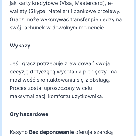
jak karty kredytowe (Visa, Mastercard), e-
wallety (Skype, Neteller) i bankowe przelewy.
Gracz może wykonywać transfer pieniędzy na
swój rachunek w dowolnym momencie.
Wykazy
Jeśli gracz potrzebuje zrewidować swoją
decyzję dotyczącą wycofania pieniędzy, ma
możliwość skontaktowania się z obsługą.
Proces został uproszczony w celu
maksymalizacji komfortu użytkownika.
Gry hazardowe
Kasyno
Bez deponowanie
oferuje szeroką