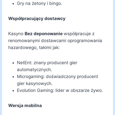
Gry na żetony i bingo.
Współpracujący dostawcy
Kasyno
Bez deponowanie
współpracuje z
renomowanymi dostawcami oprogramowania
hazardowego, takimi jak:
NetEnt: znany producent gier
automatycznych.
Microgaming: doświadczony producent
gier kasynowych.
Evolution Gaming: lider w obszarze żywo.
Wersja mobilna