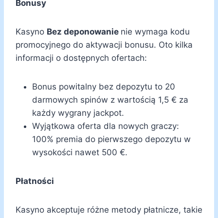
Bonusy
Kasyno
Bez deponowanie
nie wymaga kodu
promocyjnego do aktywacji bonusu. Oto kilka
informacji o dostępnych ofertach:
Bonus powitalny bez depozytu to 20
darmowych spinów z wartością 1,5 € za
każdy wygrany jackpot.
Wyjątkowa oferta dla nowych graczy:
100% premia do pierwszego depozytu w
wysokości nawet 500 €.
Płatności
Kasyno akceptuje różne metody płatnicze, takie