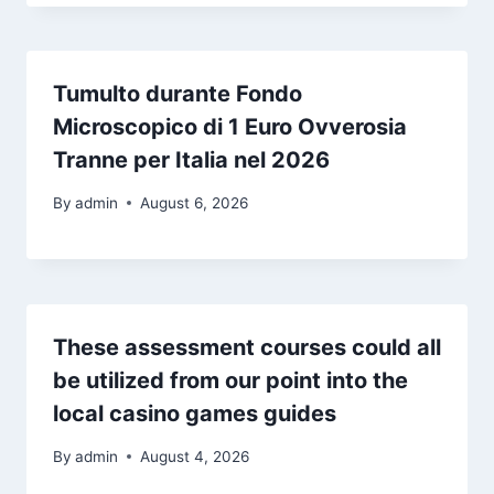
Tumulto durante Fondo
Microscopico di 1 Euro Ovverosia
Tranne per Italia nel 2026
By
admin
August 6, 2026
These assessment courses could all
be utilized from our point into the
local casino games guides
By
admin
August 4, 2026