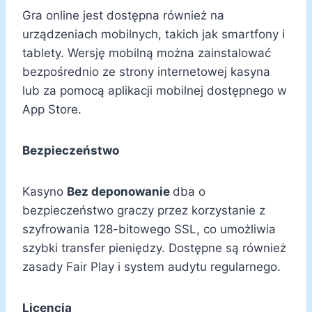
Gra online jest dostępna również na
urządzeniach mobilnych, takich jak smartfony i
tablety. Wersję mobilną można zainstalować
bezpośrednio ze strony internetowej kasyna
lub za pomocą aplikacji mobilnej dostępnego w
App Store.
Bezpieczeństwo
Kasyno
Bez deponowanie
dba o
bezpieczeństwo graczy przez korzystanie z
szyfrowania 128-bitowego SSL, co umożliwia
szybki transfer pieniędzy. Dostępne są również
zasady Fair Play i system audytu regularnego.
Licencja