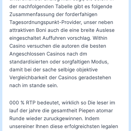
der nachfolgenden Tabelle gibt es folgende
Zusammenfassung der forderfahigen
Tagesordnungspunkt-Provider, unser neben
attraktiven Boni auch die eine breite Auslese
eingeschaltet Auffuhren vorschlag. Within
Casino versuchen die autoren die besten
Angeschlossen Casinos nach dm
standardisierten oder sorgfaltigen Modus,
damit bei der sache selbige objektive
Vergleichbarkeit der Casinos geradestehen
nach im stande sein.
000 % RTP bedeutet, wirklich so Die leser im
lauf der jahre die gesamtheit Piepen atomar
Runde wieder zuruckgewinnen. Indem
unsereiner Ihnen diese erfolgreichsten legalen