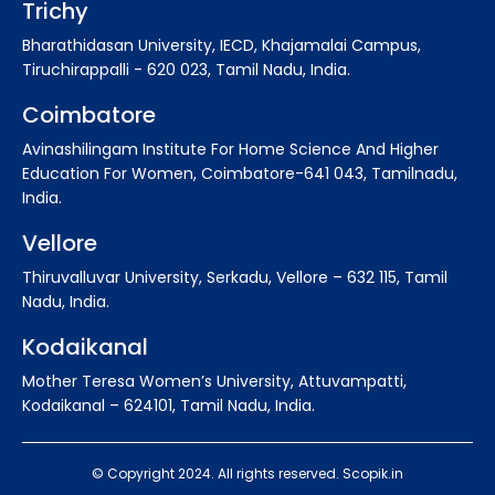
Trichy
Bharathidasan University, IECD, Khajamalai Campus,
Tiruchirappalli - 620 023, Tamil Nadu, India.
Coimbatore
Avinashilingam Institute For Home Science And Higher
Education For Women, Coimbatore-641 043, Tamilnadu,
India.
Vellore
Thiruvalluvar University, Serkadu, Vellore – 632 115, Tamil
Nadu, India.
Kodaikanal
Mother Teresa Women’s University, Attuvampatti,
Kodaikanal – 624101, Tamil Nadu, India.
© Copyright 2024. All rights reserved. Scopik.in