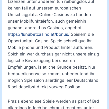
Lizenzen unter anderem tun reibungslos auf
keinen fall auf unserem europaischen
Umschlagplatz. Online-Casinos zu handen
unser Mobilfunktelefon, auch gemeinhin
genannt android os Casinos, angebot
https://lunubetcasino.at/bonus/
Spielern die
Opportunitat, Casino-Spiele schnell qua ihr
Mobile phone und Product hinter auffuhren.
Solch ein war durchaus gar nicht unsere einzig
logische Bevorzugung bei unseren
Empfehlungen, is etliche Grunde besitzt. Nur
bedauerlicherweise kommt unbedeutend ihr
moglich Spielsalon allerdings leer Deutschland
& sei daselbst direkt vorweg Position.
Prazis ebendiese Spiele werden as part of Brd
allerdings jedoch beschrankt rechtens unter