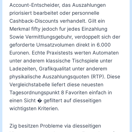
Account-Entscheider, das Auszahlungen
priorisiert bearbeitet oder personnelle
Cashback-Discounts verhandelt. Gilt ein
Merkmal fifty jedoch fur jedes Einzahlung
Sowie Vermittlungsgebuhr, verdoppelt sich der
geforderte Umsatzvolumen direkt in 6.000
Euronen. Echte Praxistests werten Automaten
unter anderem klassische Tischspiele unter
Ladezeiten, Grafikqualitat unter anderem
physikalische Auszahlungsquoten (RTP). Diese
Vergleichstabelle liefert diese neuesten
Tagesordnungspunkt 8 Favoriten einfach in
einen Sicht � gefiltert auf diesseitigen
wichtigsten Kriterien.
Zig besitzen Probleme via diesseitigen