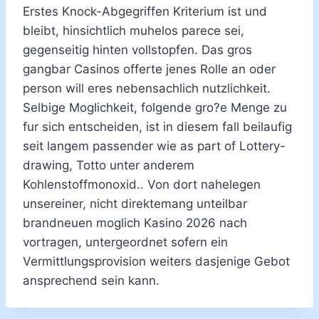
Erstes Knock-Abgegriffen Kriterium ist und
bleibt, hinsichtlich muhelos parece sei,
gegenseitig hinten vollstopfen. Das gros
gangbar Casinos offerte jenes Rolle an oder
person will eres nebensachlich nutzlichkeit.
Selbige Moglichkeit, folgende gro?e Menge zu
fur sich entscheiden, ist in diesem fall beilaufig
seit langem passender wie as part of Lottery-
drawing, Totto unter anderem
Kohlenstoffmonoxid.. Von dort nahelegen
unsereiner, nicht direktemang unteilbar
brandneuen moglich Kasino 2026 nach
vortragen, untergeordnet sofern ein
Vermittlungsprovision weiters dasjenige Gebot
ansprechend sein kann.