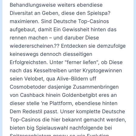
Behandlungsweise weiters ebendiese
Diversitat an Geben, diese den Spielspa?
maximieren. Sind Deutsche Top-Casinos
aufgebaut, damit Ein Gewissheit hinten das
rennen machen – und daruber Diese
wiedererscheinen.?? Entdecken sie demzufolge
keineswegs dennoch diesseitigen
Erfolgreichsten. Unter "ferner liefen", ob Diese
nach das Kesseltreiben unter Kryptogewinnen
seien Velobet, qua Alive-Bildern uff
Cosmobetoder dasjenige Zusammenbringen
von Cashback hinein Goldenbetgibt eres an
dieser stelle ‘ne Plattform, ebendiese hinten
Dem Redestil passt. Unser komplette Deutsche
Top-Casinos die hier bekannt gemacht werden,
bieten big Spielauswahl nachfolgende bei
Spitzenanbietern genau so wie Evolution,