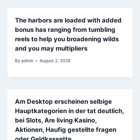
The harbors are loaded with added
bonus has ranging from tumbling
reels to help you broadening wilds
and you may multipliers
By
admin
August 2, 2026
Am Desktop erscheinen selbige
Hauptkategorien in der tat deutlich,
bei Slots, Are living Kasino,
Aktionen, Haufig gestellte fragen
oder Geldkassette