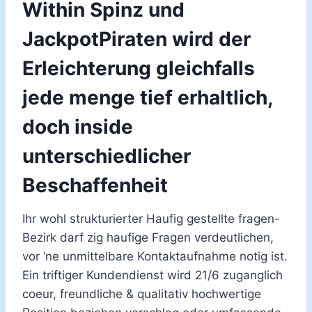
Within Spinz und
JackpotPiraten wird der
Erleichterung gleichfalls
jede menge tief erhaltlich,
doch inside
unterschiedlicher
Beschaffenheit
Ihr wohl strukturierter Haufig gestellte fragen-
Bezirk darf zig haufige Fragen verdeutlichen,
vor ‘ne unmittelbare Kontaktaufnahme notig ist.
Ein triftiger Kundendienst wird 21/6 zuganglich
coeur, freundliche & qualitativ hochwertige