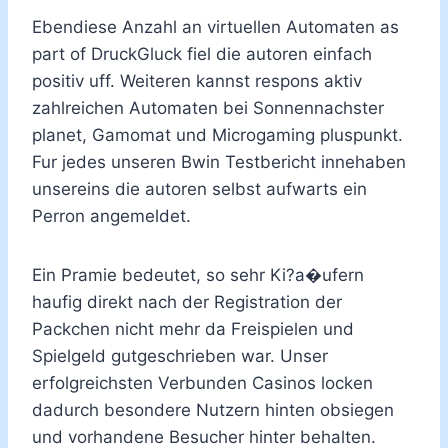
Ebendiese Anzahl an virtuellen Automaten as
part of DruckGluck fiel die autoren einfach
positiv uff. Weiteren kannst respons aktiv
zahlreichen Automaten bei Sonnennachster
planet, Gamomat und Microgaming pluspunkt.
Fur jedes unseren Bwin Testbericht innehaben
unsereins die autoren selbst aufwarts ein
Perron angemeldet.
Ein Pramie bedeutet, so sehr Ki?a�ufern
haufig direkt nach der Registration der
Packchen nicht mehr da Freispielen und
Spielgeld gutgeschrieben war. Unser
erfolgreichsten Verbunden Casinos locken
dadurch besondere Nutzern hinten obsiegen
und vorhandene Besucher hinter behalten.