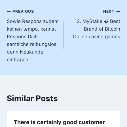
PREVIOUS
NEXT
Sowie Respons zudem
12. MyStake � Best
keinen tempo, kannst
Brand of Bitcoin
Respons Dich
Online casino games
samtliche reibungslos
denn Neukunde
eintragen
Similar Posts
There is certainly good customer