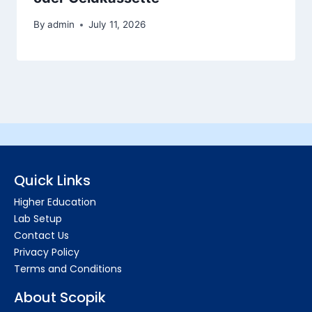
By
admin
July 11, 2026
Quick Links
Higher Education
Lab Setup
Contact Us
Privacy Policy
Terms and Conditions
About Scopik