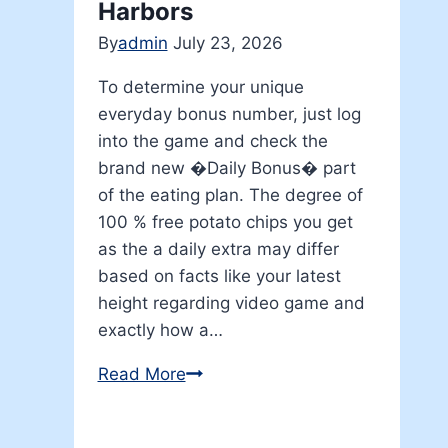
ansprechen
Harbors
By
admin
July 23, 2026
To determine your unique
everyday bonus number, just log
into the game and check the
brand new �Daily Bonus� part
of the eating plan. The degree of
100 % free potato chips you get
as the a daily extra may differ
based on facts like your latest
height regarding video game and
exactly how a…
The
Read More
main
benefit