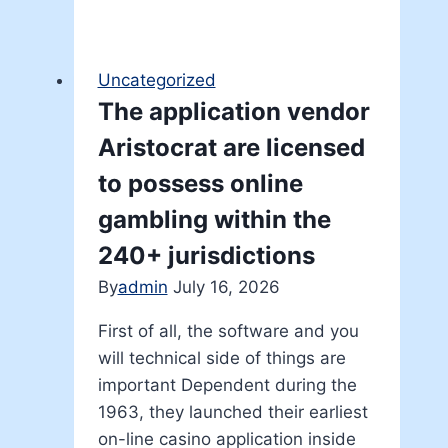
Freispiele
ohne
Einzahlung:
Uncategorized
Tagesordnungspunkt
The application vendor
Angebote
Aristocrat are licensed
für
Lord
to possess online
of
gambling within the
the
240+ jurisdictions
Ocean
Casino
By
admin
July 16, 2026
jedes
First of all, the software and you
Monat
will technical side of things are
der
important Dependent during the
sommersonnenwende
1963, they launched their earliest
on-line casino application inside