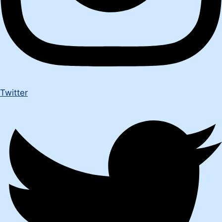
Twitter