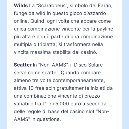
Wilds
La “Scaraboeus”, simbolo dei Farao,
funge da wild in questo gioco d’azzardo
online. Quindi ogni volta che appare come
unica combinazione vincente per la payline
più alta e non è parte di una combinazione
multipla o tripletta, si trasformerà nella
vincita massima stabilita dal casinò.
Scatter
In “Non-AAMS”, il Disco Solare
serve come scatter. Quando compare
almeno tre volte contemporaneamente,
attiva 10 free spin gratuitamente iniziati da
una combinazione vincente di prezzo
variabile tra l’1 e i 5.000 euro a seconda
delle regole di base del casinò slot “Non-
AAMS” in questione.