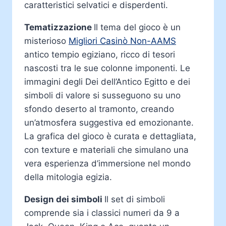
caratteristici selvatici e disperdenti.
Tematizzazione
Il tema del gioco è un
misterioso
Migliori Casinò Non-AAMS
antico tempio egiziano, ricco di tesori
nascosti tra le sue colonne imponenti. Le
immagini degli Dei dell’Antico Egitto e dei
simboli di valore si susseguono su uno
sfondo deserto al tramonto, creando
un’atmosfera suggestiva ed emozionante.
La grafica del gioco è curata e dettagliata,
con texture e materiali che simulano una
vera esperienza d’immersione nel mondo
della mitologia egizia.
Design dei simboli
Il set di simboli
comprende sia i classici numeri da 9 a