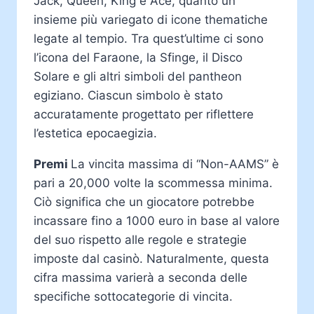
Jack, Queen, King e Ace, quanto un
insieme più variegato di icone thematiche
legate al tempio. Tra quest’ultime ci sono
l’icona del Faraone, la Sfinge, il Disco
Solare e gli altri simboli del pantheon
egiziano. Ciascun simbolo è stato
accuratamente progettato per riflettere
l’estetica epocaegizia.
Premi
La vincita massima di “Non-AAMS” è
pari a 20,000 volte la scommessa minima.
Ciò significa che un giocatore potrebbe
incassare fino a 1000 euro in base al valore
del suo rispetto alle regole e strategie
imposte dal casinò. Naturalmente, questa
cifra massima varierà a seconda delle
specifiche sottocategorie di vincita.