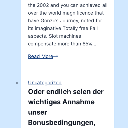
the 2002 and you can achieved all
over the world magnificence that
have Gonzo’s Journey, noted for
its imaginative Totally free Fall
aspects. Slot machines
compensate more than 85%…
The
Read More
application
vendor
Aristocrat
Uncategorized
are
Oder endlich seien der
licensed
wichtiges Annahme
to
possess
unser
online
Bonusbedingungen,
gambling