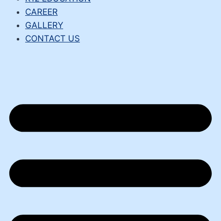
CAREER
GALLERY
CONTACT US