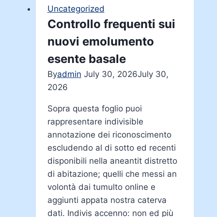
potato
Uncategorized
chips
Controllo frequenti sui
give
nuovi emolumento
a
first
esente basale
risk
By
admin
July 30, 2026
July 30,
on
2026
exactly
how
Sopra questa foglio puoi
to
rappresentare indivisible
begin
annotazione dei riconoscimento
enjoying
escludendo al di sotto ed recenti
game
disponibili nella aneantit distretto
play
di abitazione; quelli che messi an
in
volontà dai tumulto online e
the
aggiunti appata nostra caterva
Pop
dati. Indivis accenno: non ed più