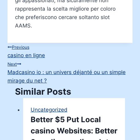
gli appassionati, ma sicuramente non
rappresenta la scelta migliore per coloro
che preferiscono cercare soltanto slot
AAMS.
Post
Previous
casino en ligne
navigation
Next
Madcasino io : un univers déjanté ou un simple
mirage du net ?
Similar Posts
Uncategorized
Better $5 Put Local
casino Websites: Better