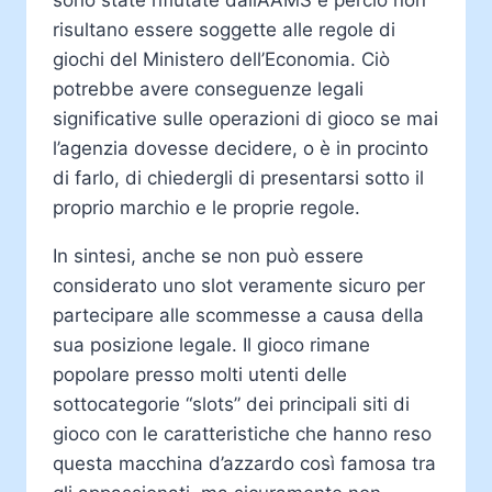
risultano essere soggette alle regole di
giochi del Ministero dell’Economia. Ciò
potrebbe avere conseguenze legali
significative sulle operazioni di gioco se mai
l’agenzia dovesse decidere, o è in procinto
di farlo, di chiedergli di presentarsi sotto il
proprio marchio e le proprie regole.
In sintesi, anche se non può essere
considerato uno slot veramente sicuro per
partecipare alle scommesse a causa della
sua posizione legale. Il gioco rimane
popolare presso molti utenti delle
sottocategorie “slots” dei principali siti di
gioco con le caratteristiche che hanno reso
questa macchina d’azzardo così famosa tra