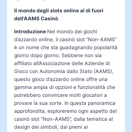
Il mondo degli slots online al di fuori
dell’AAMS Casinò
Introduzione
Nel mondo dei giochi
d’azzardo online, il casinò slot “Non-AAMS”
è un nome che sta guadagnando popolarità
giorno dopo giorno. Sebbene non sia
affiliato all’Associazione delle Aziende di
Gioco con Autonomia dallo Stato (AAMS),
questo gioco d’azzardo online offre una
gamma ampia di opzioni e funzionalità che
potrebbero convincere molti giocatori a
provare la sua sorte. In questa panoramica
approfondita, esploreremo ogni aspetto del
casinò slot “Non-AAMS”, dalla tematica al
design dei simboli, dai premi ai