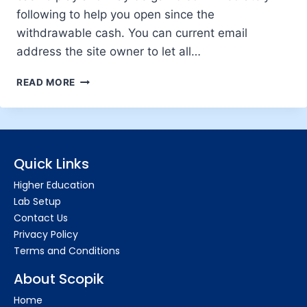
following to help you open since the
withdrawable cash. You can current email
address the site owner to let all…
READ MORE
Quick Links
Higher Education
Lab Setup
Contact Us
Privacy Policy
Terms and Conditions
About Scopik
Home