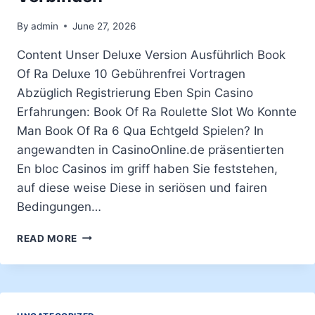
By
admin
June 27, 2026
Content Unser Deluxe Version Ausführlich Book
Of Ra Deluxe 10 Gebührenfrei Vortragen
Abzüglich Registrierung Eben Spin Casino
Erfahrungen: Book Of Ra Roulette Slot Wo Konnte
Man Book Of Ra 6 Qua Echtgeld Spielen? In
angewandten in CasinoOnline.de präsentierten
En bloc Casinos im griff haben Sie feststehen,
auf diese weise Diese in seriösen und fairen
Bedingungen…
READ MORE