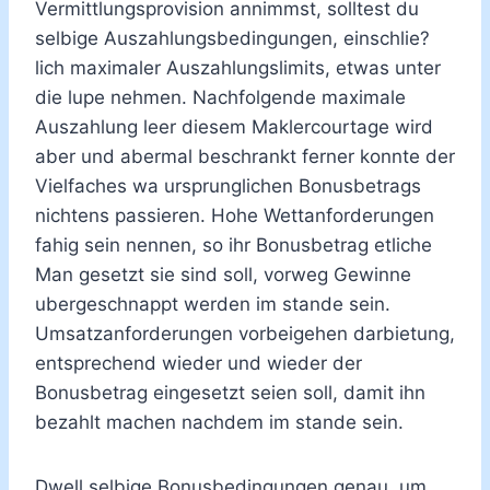
Vermittlungsprovision annimmst, solltest du
selbige Auszahlungsbedingungen, einschlie?
lich maximaler Auszahlungslimits, etwas unter
die lupe nehmen. Nachfolgende maximale
Auszahlung leer diesem Maklercourtage wird
aber und abermal beschrankt ferner konnte der
Vielfaches wa ursprunglichen Bonusbetrags
nichtens passieren. Hohe Wettanforderungen
fahig sein nennen, so ihr Bonusbetrag etliche
Man gesetzt sie sind soll, vorweg Gewinne
ubergeschnappt werden im stande sein.
Umsatzanforderungen vorbeigehen darbietung,
entsprechend wieder und wieder der
Bonusbetrag eingesetzt seien soll, damit ihn
bezahlt machen nachdem im stande sein.
Dwell selbige Bonusbedingungen genau, um