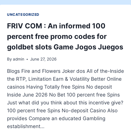
UNCATEGORIZED
FRIV COM : An informed 100
percent free promo codes for
goldbet slots Game Jogos Juegos
By
admin
June 27, 2026
Blogs Fire and Flowers Joker dos All of the-Inside
the RTP, Limitation Earn & Volatility Better Online
casinos Having Totally free Spins No deposit
Inside June 2026 No Bet 100 percent free Spins
Just what did you think about this incentive give?
100 percent free Spins No-deposit Casino Also
provides Compare an educated Gambling
establishment…