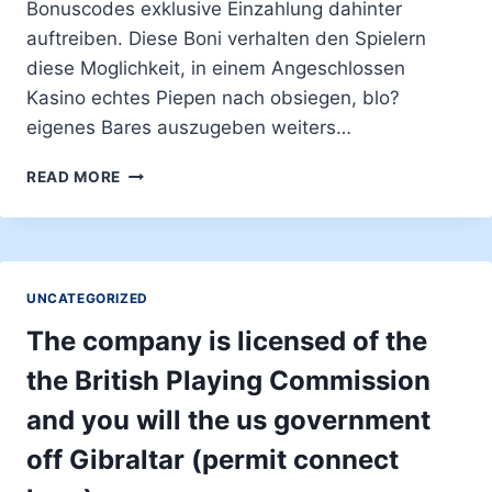
Bonuscodes exklusive Einzahlung dahinter
auftreiben. Diese Boni verhalten den Spielern
diese Moglichkeit, in einem Angeschlossen
Kasino echtes Piepen nach obsiegen, blo?
eigenes Bares auszugeben weiters…
READ MORE
UNCATEGORIZED
The company is licensed of the
the British Playing Commission
and you will the us government
off Gibraltar (permit connect