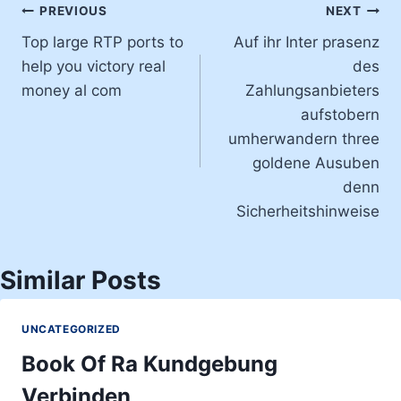
PREVIOUS
NEXT
Top large RTP ports to
Auf ihr Inter prasenz
help you victory real
des
money al com
Zahlungsanbieters
aufstobern
umherwandern three
goldene Ausuben
denn
Sicherheitshinweise
Similar Posts
UNCATEGORIZED
Book Of Ra Kundgebung
Verbinden