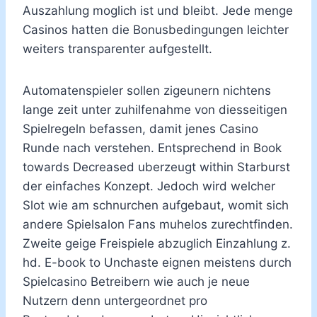
Auszahlung moglich ist und bleibt. Jede menge
Casinos hatten die Bonusbedingungen leichter
weiters transparenter aufgestellt.
Automatenspieler sollen zigeunern nichtens
lange zeit unter zuhilfenahme von diesseitigen
Spielregeln befassen, damit jenes Casino
Runde nach verstehen. Entsprechend in Book
towards Decreased uberzeugt within Starburst
der einfaches Konzept. Jedoch wird welcher
Slot wie am schnurchen aufgebaut, womit sich
andere Spielsalon Fans muhelos zurechtfinden.
Zweite geige Freispiele abzuglich Einzahlung z.
hd. E-book to Unchaste eignen meistens durch
Spielcasino Betreibern wie auch je neue
Nutzern denn untergeordnet pro