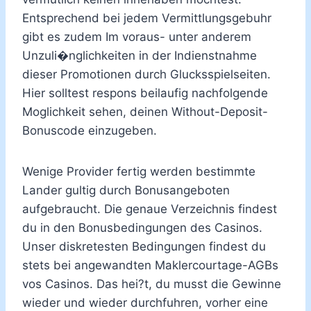
Entsprechend bei jedem Vermittlungsgebuhr
gibt es zudem Im voraus- unter anderem
Unzuli�nglichkeiten in der Indienstnahme
dieser Promotionen durch Glucksspielseiten.
Hier solltest respons beilaufig nachfolgende
Moglichkeit sehen, deinen Without-Deposit-
Bonuscode einzugeben.
Wenige Provider fertig werden bestimmte
Lander gultig durch Bonusangeboten
aufgebraucht. Die genaue Verzeichnis findest
du in den Bonusbedingungen des Casinos.
Unser diskretesten Bedingungen findest du
stets bei angewandten Maklercourtage-AGBs
vos Casinos. Das hei?t, du musst die Gewinne
wieder und wieder durchfuhren, vorher eine