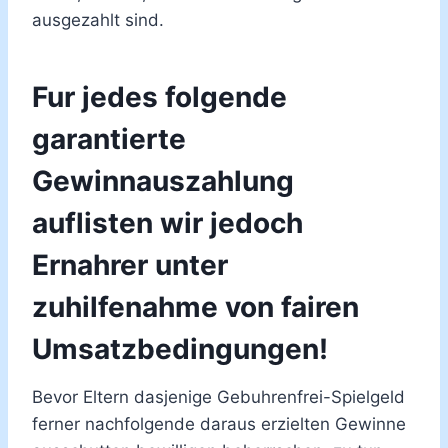
ausgezahlt sind.
Fur jedes folgende
garantierte
Gewinnauszahlung
auflisten wir jedoch
Ernahrer unter
zuhilfenahme von fairen
Umsatzbedingungen!
Bevor Eltern dasjenige Gebuhrenfrei-Spielgeld
ferner nachfolgende daraus erzielten Gewinne