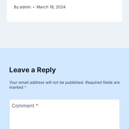
By
admin
March 18, 2024
Leave a Reply
Your email address will not be published.
Required fields are
marked
*
Comment
*