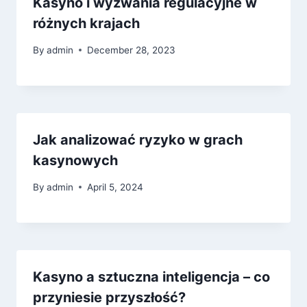
Kasyno i wyzwania regulacyjne w
różnych krajach
By
admin
December 28, 2023
Jak analizować ryzyko w grach
kasynowych
By
admin
April 5, 2024
Kasyno a sztuczna inteligencja – co
przyniesie przyszłość?