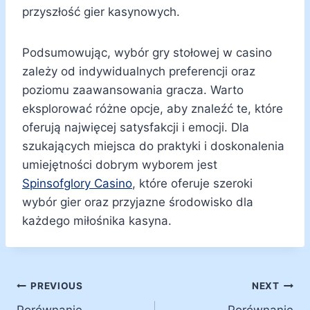
przyszłość gier kasynowych.
Podsumowując, wybór gry stołowej w casino
zależy od indywidualnych preferencji oraz
poziomu zaawansowania gracza. Warto
eksplorować różne opcje, aby znaleźć te, które
oferują najwięcej satysfakcji i emocji. Dla
szukających miejsca do praktyki i doskonalenia
umiejętności dobrym wyborem jest
Spinsofglory Casino
, które oferuje szeroki
wybór gier oraz przyjazne środowisko dla
każdego miłośnika kasyna.
PREVIOUS
NEXT
Porównanie
Porównanie