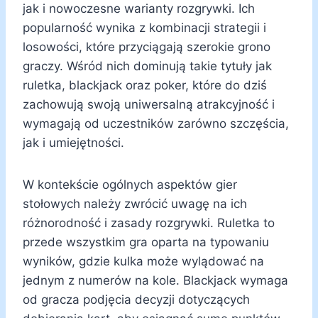
jak i nowoczesne warianty rozgrywki. Ich
popularność wynika z kombinacji strategii i
losowości, które przyciągają szerokie grono
graczy. Wśród nich dominują takie tytuły jak
ruletka, blackjack oraz poker, które do dziś
zachowują swoją uniwersalną atrakcyjność i
wymagają od uczestników zarówno szczęścia,
jak i umiejętności.
W kontekście ogólnych aspektów gier
stołowych należy zwrócić uwagę na ich
różnorodność i zasady rozgrywki. Ruletka to
przede wszystkim gra oparta na typowaniu
wyników, gdzie kulka może wylądować na
jednym z numerów na kole. Blackjack wymaga
od gracza podjęcia decyzji dotyczących