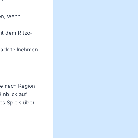
nen, wenn
mit dem Ritzo-
Jack teilnehmen.
je nach Region
inblick auf
des Spiels über