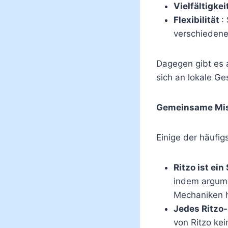
Vielfältigkei
Flexibilität
:
verschiedene
Dagegen gibt es a
sich an lokale Ge
Gemeinsame Mis
Einige der häufig
Ritzo ist ei
indem argume
Mechaniken h
Jedes Ritzo
von Ritzo kei