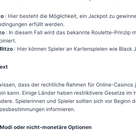
zo
: Hier besteht die Möglichkeit, ein Jackpot zu gewin
dingungen erfüllt werden.
tzo
: In diesem Fall wird das bekannte Roulette-Prinzip 
iniert.
-Ritzo
: Hier können Spieler an Kartenspielen wie Black 
ext
 wissen, dass der rechtliche Rahmen für Online-Casinos 
ein kann. Einige Länder haben restriktivere Gesetze im H
ndere. Spielerinnen und Spieler sollten sich vor Beginn 
tzesbestimmungen informieren.
-Modi oder nicht-monetäre Optionen