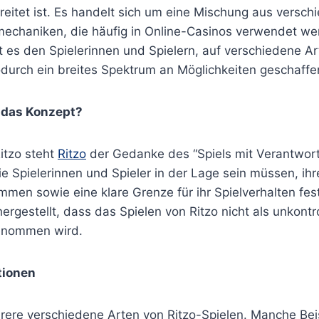
reitet ist. Es handelt sich um eine Mischung aus versc
mechaniken, die häufig in Online-Casinos verwendet we
 es den Spielerinnen und Spielern, auf verschiedene Ar
durch ein breites Spektrum an Möglichkeiten geschaffe
t das Konzept?
itzo steht
Ritzo
der Gedanke des “Spiels mit Verantwort
e Spielerinnen und Spieler in der Lage sein müssen, ih
mmen sowie eine klare Grenze für ihr Spielverhalten fes
ergestellt, dass das Spielen von Ritzo nicht als unkontr
enommen wird.
tionen
rere verschiedene Arten von Ritzo-Spielen. Manche Beis