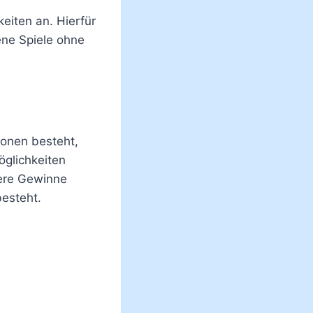
eiten an. Hierfür
ene Spiele ohne
onen besteht,
öglichkeiten
ere Gewinne
besteht.