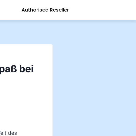
Authorised Reseller
paß bei
Welt des