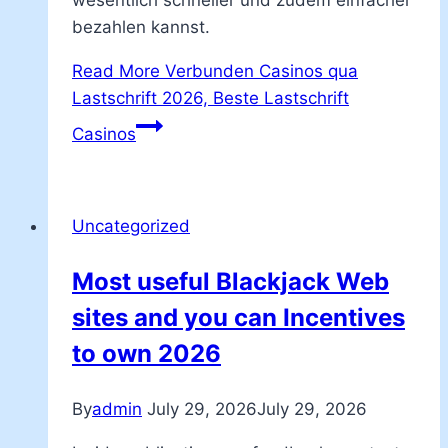
wesentlich schneller und zudem einfacher
bezahlen kannst.
Read More
Verbunden Casinos qua
Lastschrift 2026, Beste Lastschrift
Casinos
Uncategorized
Most useful Blackjack Web
sites and you can Incentives
to own 2026
By
admin
July 29, 2026
July 29, 2026