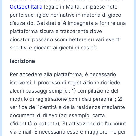
Getsbet Italia
legale in Malta, un paese noto
per le sue rigide normative in materia di gioco
d’azzardo. Getsbet si è impegnata a fornire una
piattaforma sicura e trasparente dove i
giocatori possano scommettere su vari eventi
sportivi e giocare ai giochi di casinò.
Iscrizione
Per accedere alla piattaforma, è necessario
iscriversi. Il processo di registrazione richiede
alcuni passaggi semplici: 1) compilazione del
modulo di registrazione con i dati personali; 2)
verifica dell’identità e della residenza mediante
documenti di rilievo (ad esempio, carta
d’identità o patente); 3) attivazione dell’account
via email. È necessario essere maggiorenne per