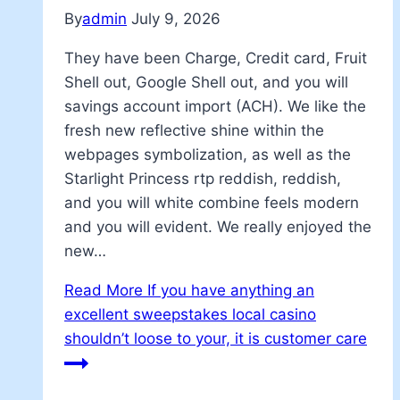
By
admin
July 9, 2026
They have been Charge, Credit card, Fruit
Shell out, Google Shell out, and you will
savings account import (ACH). We like the
fresh new reflective shine within the
webpages symbolization, as well as the
Starlight Princess rtp reddish, reddish,
and you will white combine feels modern
and you will evident. We really enjoyed the
new…
Read More
If you have anything an
excellent sweepstakes local casino
shouldn’t loose to your, it is customer care