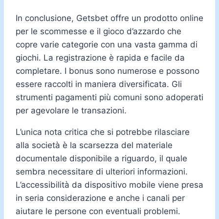
In conclusione, Getsbet offre un prodotto online
per le scommesse e il gioco d’azzardo che
copre varie categorie con una vasta gamma di
giochi. La registrazione è rapida e facile da
completare. I bonus sono numerose e possono
essere raccolti in maniera diversificata. Gli
strumenti pagamenti più comuni sono adoperati
per agevolare le transazioni.
L’unica nota critica che si potrebbe rilasciare
alla società è la scarsezza del materiale
documentale disponibile a riguardo, il quale
sembra necessitare di ulteriori informazioni.
L’accessibilità da dispositivo mobile viene presa
in seria considerazione e anche i canali per
aiutare le persone con eventuali problemi.