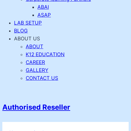
ABAI
ASAP
LAB SETUP
BLOG
ABOUT US
ABOUT
K12 EDUCATION
CAREER
GALLERY
CONTACT US
Authorised Reseller