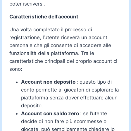
poter iscriversi.
Caratteristiche dell’account
Una volta completato il processo di
registrazione, l’utente riceverà un account
personale che gli consente di accedere alle
funzionalità della piattaforma. Tra le
caratteristiche principali del proprio account ci
sono:
Account non deposito
: questo tipo di
conto permette ai giocatori di esplorare la
piattaforma senza dover effettuare alcun
deposito.
Account con saldo zero
: se l’utente
decide di non fare più scommesse o
giocate, può semplicemente chiedere lo