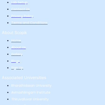
Lab Setup
Contact Us
Privacy Policy
Terms and Conditions
About Scopik
Home
About Us
Gallery
Blogs
Sign Up
Associated Universities
Bharathidasan University
Avinashilingam Institute
Thiruvalluvar University