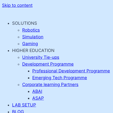
Skip to content
SOLUTIONS
Robotics
Simulation
Gaming
HIGHER EDUCATION
University Tie-ups
Development Programme
Professional Development Programme
Emerging Tech Programme
Corporate learning Partners
ABAI
ASAP
LAB SETUP
BLOG