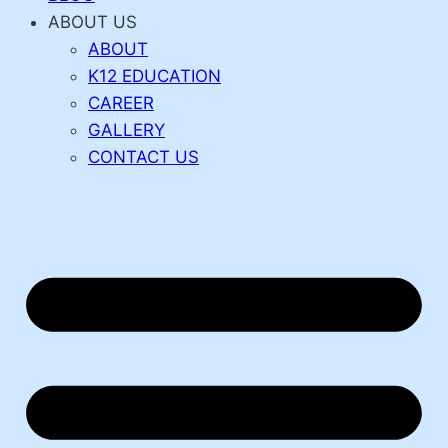
ABOUT US
ABOUT
K12 EDUCATION
CAREER
GALLERY
CONTACT US