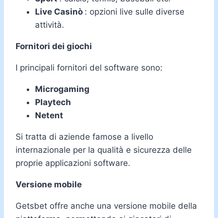
Live Casinò
: opzioni live sulle diverse
attività.
Fornitori dei giochi
I principali fornitori del software sono:
Microgaming
Playtech
Netent
Si tratta di aziende famose a livello
internazionale per la qualità e sicurezza delle
proprie applicazioni software.
Versione mobile
Getsbet offre anche una versione mobile della