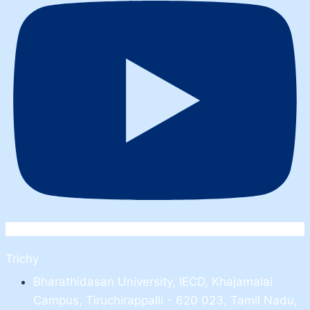
Trichy
Bharathidasan University, IECD, Khajamalai
Campus, Tiruchirappalli - 620 023, Tamil Nadu,