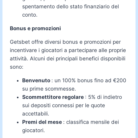
spentamento dello stato finanziario del
conto.
Bonus e promozioni
Getsbet offre diversi bonus e promozioni per
incentivare i giocatori a partecipare alle proprie
attività. Alcuni dei principali benefici disponibili
sono:
Benvenuto
: un 100% bonus fino ad €200
su prime scommesse.
Scommettitore regolare
: 5% di indietro
sui depositi connessi per le quote
accettabili.
Premi del mese
: classifica mensile dei
giocatori.