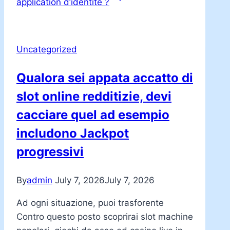
application d’identite ?
Uncategorized
Qualora sei appata accatto di
slot online redditizie, devi
cacciare quel ad esempio
includono Jackpot
progressivi
By
admin
July 7, 2026
July 7, 2026
Ad ogni situazione, puoi trasforente
Contro questo posto scoprirai slot machine