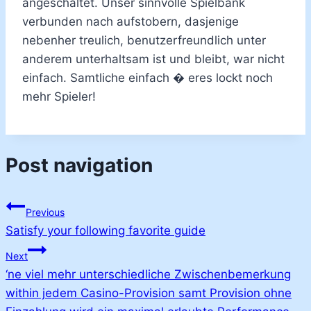
angeschaltet. Unser sinnvolle Spielbank
verbunden nach aufstobern, dasjenige
nebenher treulich, benutzerfreundlich unter
anderem unterhaltsam ist und bleibt, war nicht
einfach. Samtliche einfach � eres lockt noch
mehr Spieler!
Post navigation
Previous
Satisfy your following favorite guide
Next
‘ne viel mehr unterschiedliche Zwischenbemerkung
within jedem Casino-Provision samt Provision ohne