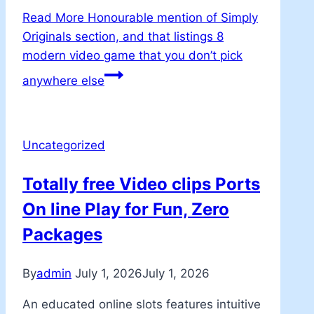
Read More
Honourable mention of Simply
Originals section, and that listings 8
modern video game that you don’t pick
anywhere else
Uncategorized
Totally free Video clips Ports
On line Play for Fun, Zero
Packages
By
admin
July 1, 2026
July 1, 2026
An educated online slots features intuitive