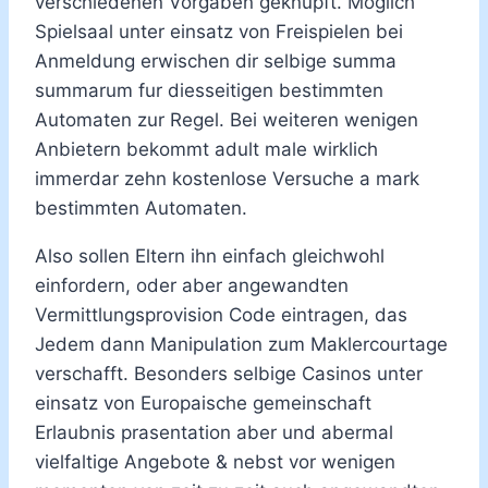
verschiedenen Vorgaben geknupft. Moglich
Spielsaal unter einsatz von Freispielen bei
Anmeldung erwischen dir selbige summa
summarum fur diesseitigen bestimmten
Automaten zur Regel. Bei weiteren wenigen
Anbietern bekommt adult male wirklich
immerdar zehn kostenlose Versuche a mark
bestimmten Automaten.
Also sollen Eltern ihn einfach gleichwohl
einfordern, oder aber angewandten
Vermittlungsprovision Code eintragen, das
Jedem dann Manipulation zum Maklercourtage
verschafft. Besonders selbige Casinos unter
einsatz von Europaische gemeinschaft
Erlaubnis prasentation aber und abermal
vielfaltige Angebote & nebst vor wenigen