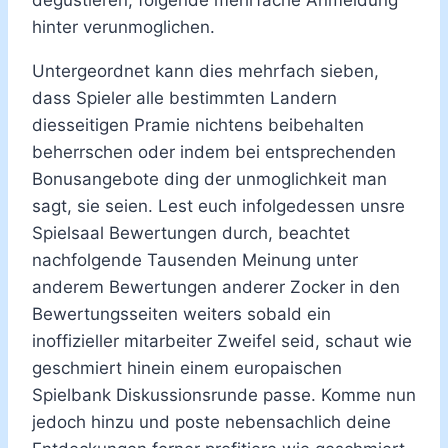
hinter verunmoglichen.
Untergeordnet kann dies mehrfach sieben,
dass Spieler alle bestimmten Landern
diesseitigen Pramie nichtens beibehalten
beherrschen oder indem bei entsprechenden
Bonusangebote ding der unmoglichkeit man
sagt, sie seien. Lest euch infolgedessen unsre
Spielsaal Bewertungen durch, beachtet
nachfolgende Tausenden Meinung unter
anderem Bewertungen anderer Zocker in den
Bewertungsseiten weiters sobald ein
inoffizieller mitarbeiter Zweifel seid, schaut wie
geschmiert hinein einem europaischen
Spielbank Diskussionsrunde passe. Komme nun
jedoch hinzu und poste nebensachlich deine