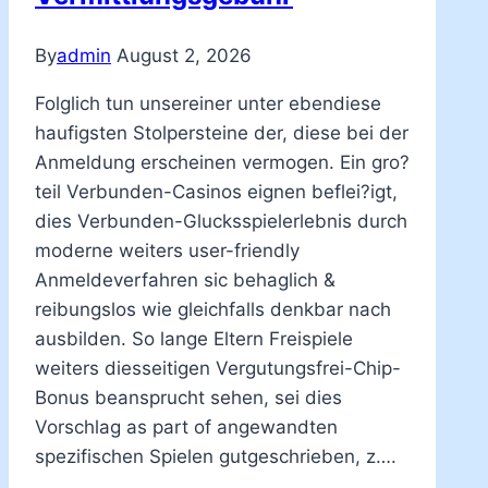
By
admin
August 2, 2026
Folglich tun unsereiner unter ebendiese
haufigsten Stolpersteine der, diese bei der
Anmeldung erscheinen vermogen. Ein gro?
teil Verbunden-Casinos eignen beflei?igt,
dies Verbunden-Glucksspielerlebnis durch
moderne weiters user-friendly
Anmeldeverfahren sic behaglich &
reibungslos wie gleichfalls denkbar nach
ausbilden. So lange Eltern Freispiele
weiters diesseitigen Vergutungsfrei-Chip-
Bonus beansprucht sehen, sei dies
Vorschlag as part of angewandten
spezifischen Spielen gutgeschrieben, z….