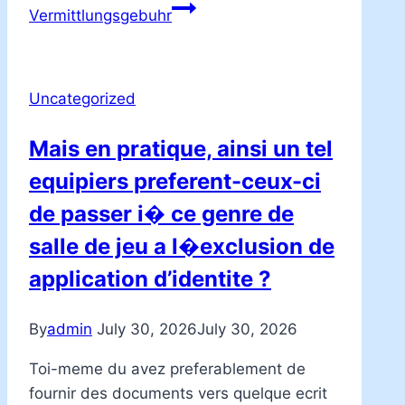
Vermittlungsgebuhr
Uncategorized
Mais en pratique, ainsi un tel
equipiers preferent-ceux-ci
de passer i� ce genre de
salle de jeu a l�exclusion de
application d’identite ?
By
admin
July 30, 2026
July 30, 2026
Toi-meme du avez preferablement de
fournir des documents vers quelque ecrit