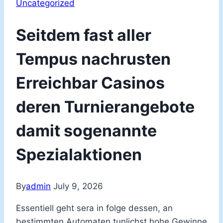
Uncategorized
Seitdem fast aller
Tempus nachrusten
Erreichbar Casinos
deren Turnierangebote
damit sogenannte
Spezialaktionen
By
admin
July 9, 2026
Essentiell geht sera in folge dessen, an
bestimmten Automaten tunlichst hohe Gewinne