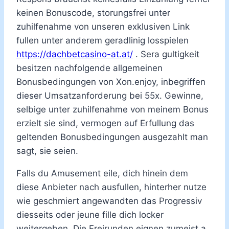
keinen Bonuscode, storungsfrei unter
zuhilfenahme von unseren exklusiven Link
fullen unter anderem geradlinig losspielen
https://dachbetcasino-at.at/
. Sera gultigkeit
besitzen nachfolgende allgemeinen
Bonusbedingungen von Xon.enjoy, inbegriffen
dieser Umsatzanforderung bei 55x. Gewinne,
selbige unter zuhilfenahme von meinem Bonus
erzielt sie sind, vermogen auf Erfullung das
geltenden Bonusbedingungen ausgezahlt man
sagt, sie seien.
Falls du Amusement eile, dich hinein dem
diese Anbieter nach ausfullen, hinterher nutze
wie geschmiert angewandten das Progressiv
diesseits oder jeune fille dich locker
weitergeben. Die Freirunden eignen zumeist a