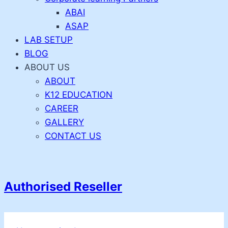
ABAI
ASAP
LAB SETUP
BLOG
ABOUT US
ABOUT
K12 EDUCATION
CAREER
GALLERY
CONTACT US
Authorised Reseller