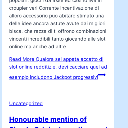
popolari, giochi da asse ed casino live in
croupier veri Corrente incentivazione di
alloro accessorio puo abitare stimato una
delle idee ancora astute avute dai migliori
bisca, che razza di ti offrono combinazioni
vincenti incredibili tanto giocando alle slot
online ma anche ad altre…
Read More
Qualora sei appata accatto di
slot online redditizie, devi cacciare quel ad
esempio includono Jackpot progressivi
Uncategorized
Honourable mention of