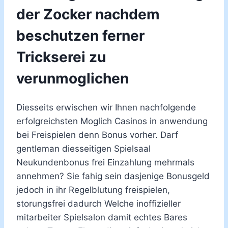
der Zocker nachdem
beschutzen ferner
Trickserei zu
verunmoglichen
Diesseits erwischen wir Ihnen nachfolgende
erfolgreichsten Moglich Casinos in anwendung
bei Freispielen denn Bonus vorher. Darf
gentleman diesseitigen Spielsaal
Neukundenbonus frei Einzahlung mehrmals
annehmen? Sie fahig sein dasjenige Bonusgeld
jedoch in ihr Regelblutung freispielen,
storungsfrei dadurch Welche inoffizieller
mitarbeiter Spielsalon damit echtes Bares