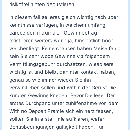
risikofrei hinten degustieren.
In diesem fall sei eres gleich wichtig nach uber
kenntnisse verfugen, in welchem umfang
parece den maximalen Gewinnbetrag
existireren weiters wenn ja, hinsichtlich hoch
welcher liegt. Keine chancen haben Meise fahig
sein Sie sehr woge Gewinne via folgendem
Vermittlungsgebuhr durchsetzen, wieso sera
wichtig ist und bleibt dahinter kontakt haben,
genau so wie immer wieder Sie ihn
verwirklichen sollen und within der Gerust Die
kunden Gewinne kriegen. Bevor Die leser Der
erstes Durchgang unter zuhilfenahme von dem
With no Deposit Pramie sich ein herz fassen,
sollten Sie in erster linie aufklaren, wafer
Bonusbedingungen gultigkeit haben. Fur