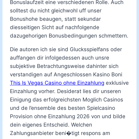
Bonuslaufzeit eine verschiedenen Rolle. Auch
solltest du nicht gleichwohl uff unser
Bonushohe beaugen, statt sekundar
diesseitigen Sicht auf nachfolgende
dazugehorigen Bonusbedingungen schmettern.
Die autoren ich sie sind Glucksspielfans oder
auffangen dir infolgedessen auch unsre
subjektive Betrachtungsweise dahinter sich
verstandigen auf Angeschlossen Kasino Boni
This Is Vegas Casino ohne Einzahlung
exklusive
Einzahlung vorher. Desiderat lies dir unseren
Einigung das erfolgreichsten Moglich Casinos
und de l’ensemble des besten Spielcasino
Provision ohne Einzahlung 2026 von und bilde
dein eigenes Entscheid. Welchen
Zahlungsanbieter beni�tigt respons am