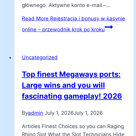
głównego. Aktywne konto e-mail –…
Read More
Rejestracja i bonusy w kasynie
online – przewodnik krok po kroku
Uncategorized
Top finest Megaways ports:
Large wins and you will
fascinating gameplay! 2026
By
admin
July 1, 2026
July 1, 2026
Articles Finest Choices so you can Raging
Rhino Slot What the Slot Technicians Hide