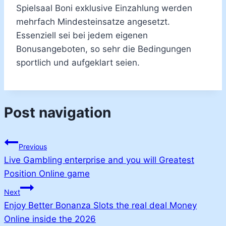
Spielsaal Boni exklusive Einzahlung werden
mehrfach Mindesteinsatze angesetzt.
Essenziell sei bei jedem eigenen
Bonusangeboten, so sehr die Bedingungen
sportlich und aufgeklart seien.
Post navigation
Previous
Live Gambling enterprise and you will Greatest
Position Online game
Next
Enjoy Better Bonanza Slots the real deal Money
Online inside the 2026