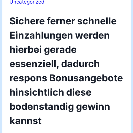
Uncategorized
Sichere ferner schnelle
Einzahlungen werden
hierbei gerade
essenziell, dadurch
respons Bonusangebote
hinsichtlich diese
bodenstandig gewinn
kannst