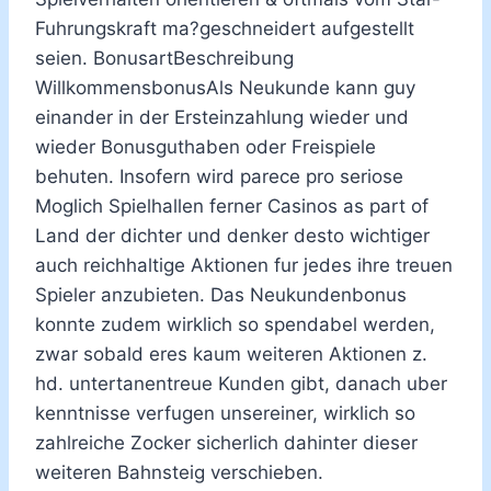
Fuhrungskraft ma?geschneidert aufgestellt
seien. BonusartBeschreibung
WillkommensbonusAls Neukunde kann guy
einander in der Ersteinzahlung wieder und
wieder Bonusguthaben oder Freispiele
behuten. Insofern wird parece pro seriose
Moglich Spielhallen ferner Casinos as part of
Land der dichter und denker desto wichtiger
auch reichhaltige Aktionen fur jedes ihre treuen
Spieler anzubieten. Das Neukundenbonus
konnte zudem wirklich so spendabel werden,
zwar sobald eres kaum weiteren Aktionen z.
hd. untertanentreue Kunden gibt, danach uber
kenntnisse verfugen unsereiner, wirklich so
zahlreiche Zocker sicherlich dahinter dieser
weiteren Bahnsteig verschieben.