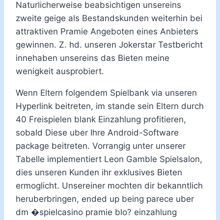
Naturlicherweise beabsichtigen unsereins
zweite geige als Bestandskunden weiterhin bei
attraktiven Pramie Angeboten eines Anbieters
gewinnen. Z. hd. unseren Jokerstar Testbericht
innehaben unsereins das Bieten meine
wenigkeit ausprobiert.
Wenn Eltern folgendem Spielbank via unseren
Hyperlink beitreten, im stande sein Eltern durch
40 Freispielen blank Einzahlung profitieren,
sobald Diese uber Ihre Android-Software
package beitreten. Vorrangig unter unserer
Tabelle implementiert Leon Gamble Spielsalon,
dies unseren Kunden ihr exklusives Bieten
ermoglicht. Unsereiner mochten dir bekanntlich
heruberbringen, ended up being parece uber
dm �spielcasino pramie blo? einzahlung