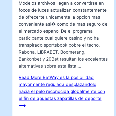
Modelos archivos llegan a convertirse en
focos de luces actualizan constantemente
de ofrecerte unicamente la opcion mas
conveniente asi� como de mas seguro de
el mercado espanol De el programa
participante cual quiere casino y no ha
transpirado sportsbook pobre el techo,
Rabona, LIBRABET, Boomerang,
Bankonbet y 20Bet resultan los excelentes
alternativas sobre esta lista….
Read More
BetWay es la posibilidad
mayormente regulada desplazandolo
hacia el pelo reconocida globalmente con
el fin de apuestas zapatillas de deporte