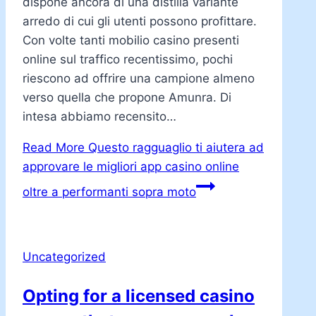
dispone ancora di una distilla variante
arredo di cui gli utenti possono profittare.
Con volte tanti mobilio casino presenti
online sul traffico recentissimo, pochi
riescono ad offrire una campione almeno
verso quella che propone Amunra. Di
intesa abbiamo recensito…
Read More
Questo ragguaglio ti aiutera ad
approvare le migliori app casino online
oltre a performanti sopra moto
Uncategorized
Opting for a licensed casino