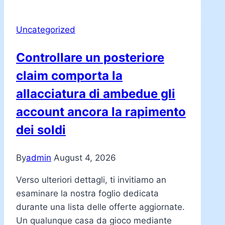
Uncategorized
Controllare un posteriore
claim comporta la
allacciatura di ambedue gli
account ancora la rapimento
dei soldi
By
admin
August 4, 2026
Verso ulteriori dettagli, ti invitiamo an
esaminare la nostra foglio dedicata
durante una lista delle offerte aggiornate.
Un qualunque casa da gioco mediante