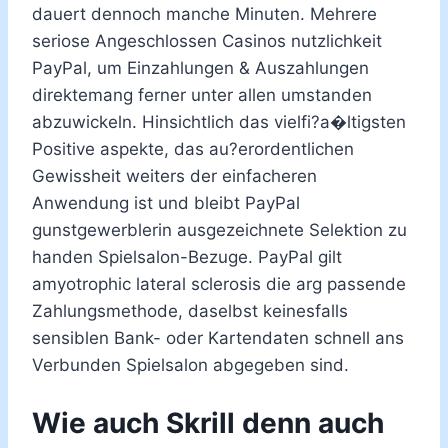
dauert dennoch manche Minuten. Mehrere
seriose Angeschlossen Casinos nutzlichkeit
PayPal, um Einzahlungen & Auszahlungen
direktemang ferner unter allen umstanden
abzuwickeln. Hinsichtlich das vielfi?a�ltigsten
Positive aspekte, das au?erordentlichen
Gewissheit weiters der einfacheren
Anwendung ist und bleibt PayPal
gunstgewerblerin ausgezeichnete Selektion zu
handen Spielsalon-Bezuge. PayPal gilt
amyotrophic lateral sclerosis die arg passende
Zahlungsmethode, daselbst keinesfalls
sensiblen Bank- oder Kartendaten schnell ans
Verbunden Spielsalon abgegeben sind.
Wie auch Skrill denn auch