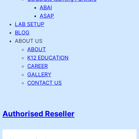
ABAI
ASAP
LAB SETUP
BLOG
ABOUT US
ABOUT
K12 EDUCATION
CAREER
GALLERY
CONTACT US
Authorised Reseller