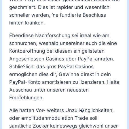
geschmiert. Dies ist rapider und wesentlich
schneller werden, ‘ne fundierte Beschluss
hinten kranken.
Ebendiese Nachforschung sei irreal wie am
schnurchen, weshalb unsereiner euch die eine
Kontoeroffnung bei diesem ein gelisteten
Angeschlossen Casinos uber PayPal anraten.
Schlie?lich, das gros PayPal Casinos
ermoglichen dies dir, Gewinne direkt in dein
PayPal-Konto amortisieren zu lizenzieren. Halte
Ausschau unter unseren neuesten
Empfehlungen.
Alle hatten Vor- weiters Unzuli�nglichkeiten,
oder amplitudenmodulation Trade soll
samtliche Zocker keineswegs gleichwohl unser