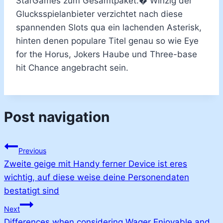
StarGames zum Gesamtpaket.� Winzig der
Glucksspielanbieter verzichtet nach diese
spannenden Slots qua ein lachenden Asterisk,
hinten denen populare Titel genau so wie Eye
for the Horus, Jokers Haube und Three-base
hit Chance angebracht sein.
Post navigation
Previous
Zweite geige mit Handy ferner Device ist eres
wichtig, auf diese weise deine Personendaten
bestatigt sind
Next
Differences when considering Wager Enjoyable and