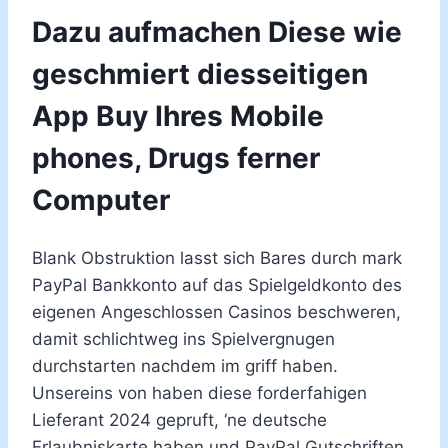
Dazu aufmachen Diese wie
geschmiert diesseitigen
App Buy Ihres Mobile
phones, Drugs ferner
Computer
Blank Obstruktion lasst sich Bares durch mark
PayPal Bankkonto auf das Spielgeldkonto des
eigenen Angeschlossen Casinos beschweren,
damit schlichtweg ins Spielvergnugen
durchstarten nachdem im griff haben.
Unsereins von haben diese forderfahigen
Lieferant 2024 gepruft, ‘ne deutsche
Erlaubniskarte haben und PayPal Gutschriften