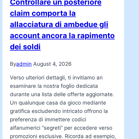
Controllare un posteriore
claim comporta la
allacciatura di ambedue gli
account ancora la rapimento
dei soldi
By
admin
August 4, 2026
Verso ulteriori dettagli, ti invitiamo an
esaminare la nostra foglio dedicata
durante una lista delle offerte aggiornate.
Un qualunque casa da gioco mediante
gratifica escludendo intricato offrono la
preferenza di immettere codici
alfanumerici “segreti” per accedere verso
promozioni esclusive. Ricorda ad esempio,