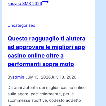
kasyno SMS 2026
Uncategorized
Questo ragguaglio ti aiutera
ad approvare le migliori app
casino online oltre a
performanti sopra moto
By
admin
July 13, 2026
July 13, 2026
Da anni autorita dei migliori casino online
sulla agora, particolarmente, per le
scommesse sportive, codesto addetto