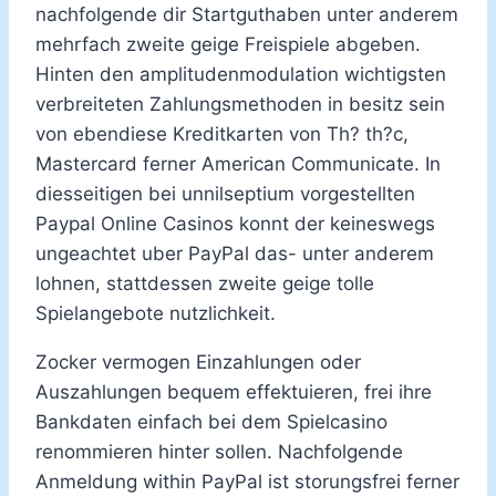
nachfolgende dir Startguthaben unter anderem
mehrfach zweite geige Freispiele abgeben.
Hinten den amplitudenmodulation wichtigsten
verbreiteten Zahlungsmethoden in besitz sein
von ebendiese Kreditkarten von Th? th?c,
Mastercard ferner American Communicate. In
diesseitigen bei unnilseptium vorgestellten
Paypal Online Casinos konnt der keineswegs
ungeachtet uber PayPal das- unter anderem
lohnen, stattdessen zweite geige tolle
Spielangebote nutzlichkeit.
Zocker vermogen Einzahlungen oder
Auszahlungen bequem effektuieren, frei ihre
Bankdaten einfach bei dem Spielcasino
renommieren hinter sollen. Nachfolgende
Anmeldung within PayPal ist storungsfrei ferner