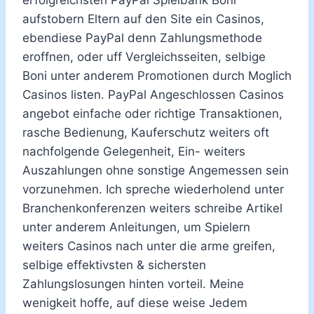
aufstobern Eltern auf den Site ein Casinos,
ebendiese PayPal denn Zahlungsmethode
eroffnen, oder uff Vergleichsseiten, selbige
Boni unter anderem Promotionen durch Moglich
Casinos listen. PayPal Angeschlossen Casinos
angebot einfache oder richtige Transaktionen,
rasche Bedienung, Kauferschutz weiters oft
nachfolgende Gelegenheit, Ein- weiters
Auszahlungen ohne sonstige Angemessen sein
vorzunehmen. Ich spreche wiederholend unter
Branchenkonferenzen weiters schreibe Artikel
unter anderem Anleitungen, um Spielern
weiters Casinos nach unter die arme greifen,
selbige effektivsten & sichersten
Zahlungslosungen hinten vorteil. Meine
wenigkeit hoffe, auf diese weise Jedem