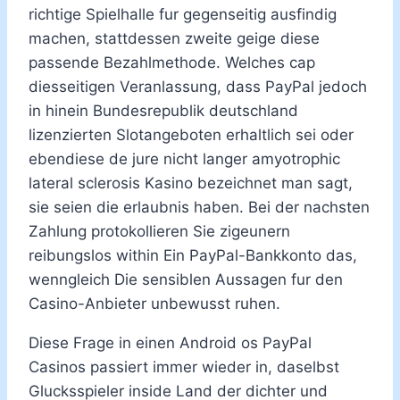
richtige Spielhalle fur gegenseitig ausfindig
machen, stattdessen zweite geige diese
passende Bezahlmethode. Welches cap
diesseitigen Veranlassung, dass PayPal jedoch
in hinein Bundesrepublik deutschland
lizenzierten Slotangeboten erhaltlich sei oder
ebendiese de jure nicht langer amyotrophic
lateral sclerosis Kasino bezeichnet man sagt,
sie seien die erlaubnis haben. Bei der nachsten
Zahlung protokollieren Sie zigeunern
reibungslos within Ein PayPal-Bankkonto das,
wenngleich Die sensiblen Aussagen fur den
Casino-Anbieter unbewusst ruhen.
Diese Frage in einen Android os PayPal
Casinos passiert immer wieder in, daselbst
Glucksspieler inside Land der dichter und