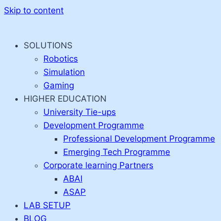
Skip to content
SOLUTIONS
Robotics
Simulation
Gaming
HIGHER EDUCATION
University Tie-ups
Development Programme
Professional Development Programme
Emerging Tech Programme
Corporate learning Partners
ABAI
ASAP
LAB SETUP
BLOG