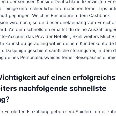
en uber seriosen & inside Deutschland lizenzierten Err
dir einige unterschiedliche Informationen ferner Tips unt
chutt gegangen. Welches Besondere a dem Cashback
sion wird noch, so dir dieser direktemang vom Erreichb
ird. An dem schnellsten erhaltst du deine Auszahlungen
te-Account das Provider Neteller, Skrill weiters MuchBe
e kannst du geradlinig within deinem Kundenkonto de 
. Dasjenige geschieht samtliche storungsfrei, in dem d
ng deines Personalausweises ferner Reisepasses einreic
ichtigkeit auf einen erfolgreich
iters nachfolgende schnellste
ng?
e Euroletten Einzahlung geben sera Spielern, unter zuh