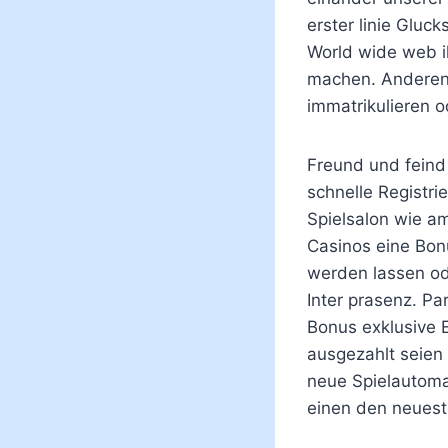
erster linie Gluc
World wide web i
machen. Anderenf
immatrikulieren o
Freund und feind 
schnelle Registrie
Spielsalon wie am
Casinos eine Bon
werden lassen od
Inter prasenz. P
Bonus exklusive 
ausgezahlt seien 
neue Spielautoma
einen den neueste