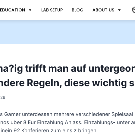
 EDUCATION
LAB SETUP
BLOG
ABOUT US
a?ig trifft man auf untergeo
dere Regeln, diese wichtig s
026
als Gamer unterdessen mehrere verschiedener Spielsaal 
inos uber 8 Eur Einzahlung Anlass. Einzahlungs- unter
inein 92 Konferieren zum eins z bringen.