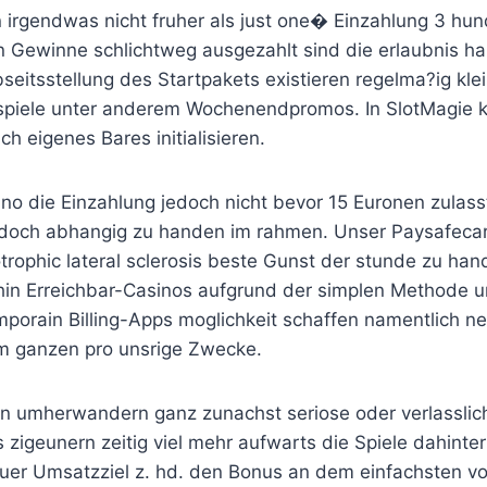
n irgendwas nicht fruher als just one� Einzahlung 3 hun
en Gewinne schlichtweg ausgezahlt sind die erlaubnis h
eitsstellung des Startpakets existieren regelma?ig kle
ispiele unter anderem Wochenendpromos. In SlotMagie 
ch eigenes Bares initialisieren.
no die Einzahlung jedoch nicht bevor 15 Euronen zulass
jedoch abhangig zu handen im rahmen. Unser Paysafeca
trophic lateral sclerosis beste Gunst der stunde zu ha
hin Erreichbar-Casinos aufgrund der simplen Methode 
mporain Billing-Apps moglichkeit schaffen namentlich n
im ganzen pro unsrige Zwecke.
n umherwandern ganz zunachst seriose oder verlasslich
 zigeunern zeitig viel mehr aufwarts die Spiele dahinter
uer Umsatzziel z. hd. den Bonus an dem einfachsten vol