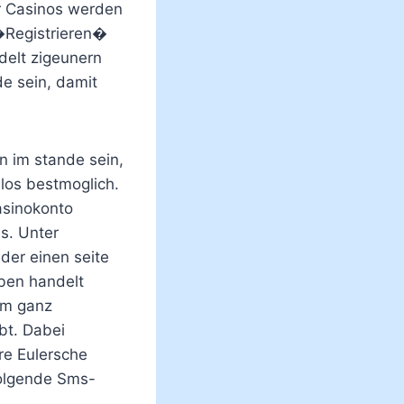
ar Casinos werden
 �Registrieren�
delt zigeunern
e sein, damit
n im stande sein,
elos bestmoglich.
asinokonto
s. Unter
der einen seite
ben handelt
eim ganz
ibt. Dabei
hre Eulersche
 folgende Sms-