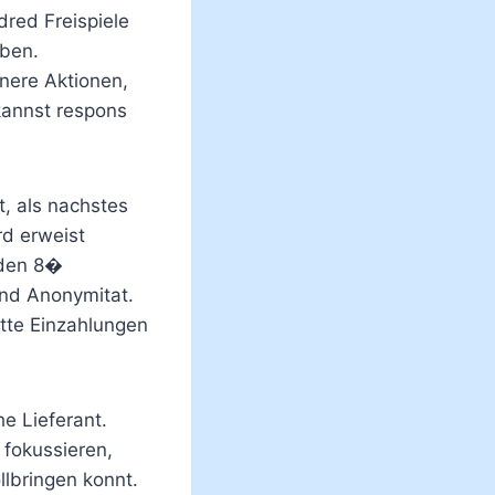
dred Freispiele
aben.
inere Aktionen,
kannst respons
t, als nachstes
rd erweist
nden 8�
und Anonymitat.
ette Einzahlungen
e Lieferant.
 fokussieren,
lbringen konnt.