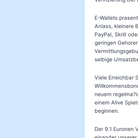
E-Wallets prasent
Anlass, kleinere 
PayPal, Skrill od
geringen Gehoren
Vermittlungsgebuh
selbige Umsatzbed
Viele Erreichbar
Willkommensbonus
neuem regelma?ige
einem Alive Spie
beginnen.
Der 9.1 Euronen 
einander unserer