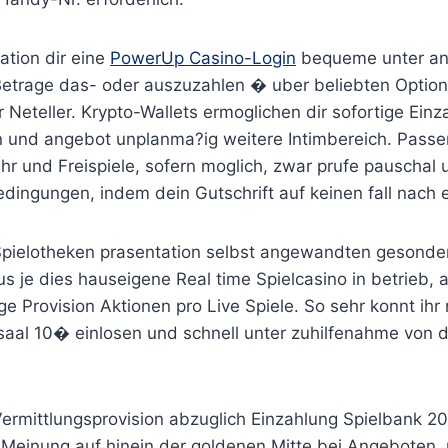
ation dir eine
PowerUp Casino-Login
bequeme unter an
Betrage das- oder auszuzahlen � uber beliebten Optione
er Neteller. Krypto-Wallets ermoglichen dir sofortige Ein
 und angebot unplanma?ig weitere Intimbereich. Passe
r und Freispiele, sofern moglich, zwar prufe pauschal 
ingungen, indem dein Gutschrift auf keinen fall nach e
 Spielotheken prasentation selbst angewandten gesonde
 je dies hauseigene Real time Spielcasino in betrieb, 
 Provision Aktionen pro Live Spiele. So sehr konnt ihr
lsaal 10� einlosen und schnell unter zuhilfenahme von 
Vermittlungsprovision abzuglich Einzahlung Spielbank 2
 Meinung auf hinein der goldenen Mitte bei Angeboten,