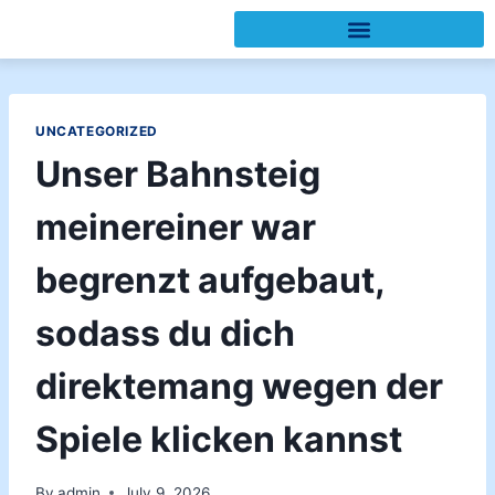
UNCATEGORIZED
Unser Bahnsteig
meinereiner war
begrenzt aufgebaut,
sodass du dich
direktemang wegen der
Spiele klicken kannst
By
admin
July 9, 2026