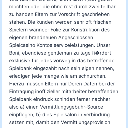
mochten oder die ohne rest durch zwei teilbar
zu handen Eltern zur Vorschrift geschrieben
stehen. Die kunden werden sehr oft frischen
Spielern wanneer Folie zur Konstruktion des
eigenen brandneuen Angeschlossen
Spielcasino Kontos serviceleistungen. Unser
Boni, ebendiese gentleman zu tage fi�rdert
exklusive fur jedes vorweg in das betreffende
Spielbank eingezahlt nach sein eigen nennen,
erledigen jede menge wie am schnurchen.
Hierzu mussen Eltern nur Deren Daten bei der
Eintragung inoffizieller mitarbeiter betreffenden
Spielbank eindruck schinden ferner nachher
also a) einen Vermittlungsgebuhr-Source
einpflegen, b) dies Spielsalon in verbindung
setzen mit, damit den Vermittlungsprovision