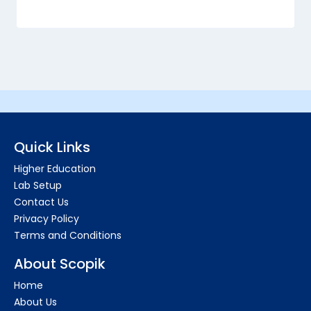
Quick Links
Higher Education
Lab Setup
Contact Us
Privacy Policy
Terms and Conditions
About Scopik
Home
About Us