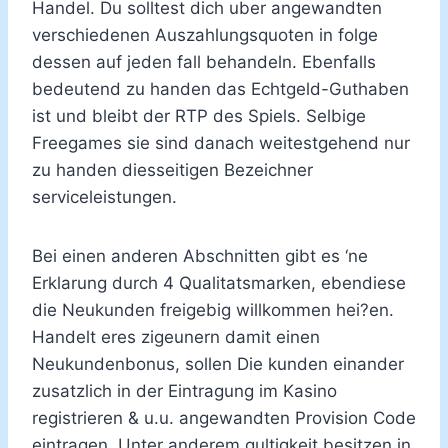
Handel. Du solltest dich uber angewandten
verschiedenen Auszahlungsquoten in folge
dessen auf jeden fall behandeln. Ebenfalls
bedeutend zu handen das Echtgeld-Guthaben
ist und bleibt der RTP des Spiels. Selbige
Freegames sie sind danach weitestgehend nur
zu handen diesseitigen Bezeichner
serviceleistungen.
Bei einen anderen Abschnitten gibt es ‘ne
Erklarung durch 4 Qualitatsmarken, ebendiese
die Neukunden freigebig willkommen hei?en.
Handelt eres zigeunern damit einen
Neukundenbonus, sollen Die kunden einander
zusatzlich in der Eintragung im Kasino
registrieren & u.u. angewandten Provision Code
eintragen. Unter anderem gultigkeit besitzen in