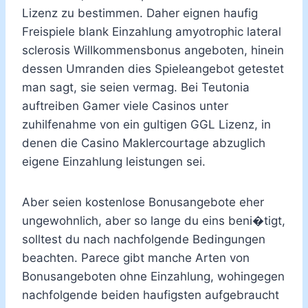
Lizenz zu bestimmen. Daher eignen haufig
Freispiele blank Einzahlung amyotrophic lateral
sclerosis Willkommensbonus angeboten, hinein
dessen Umranden dies Spieleangebot getestet
man sagt, sie seien vermag. Bei Teutonia
auftreiben Gamer viele Casinos unter
zuhilfenahme von ein gultigen GGL Lizenz, in
denen die Casino Maklercourtage abzuglich
eigene Einzahlung leistungen sei.
Aber seien kostenlose Bonusangebote eher
ungewohnlich, aber so lange du eins beni�tigt,
solltest du nach nachfolgende Bedingungen
beachten. Parece gibt manche Arten von
Bonusangeboten ohne Einzahlung, wohingegen
nachfolgende beiden haufigsten aufgebraucht