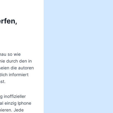
rfen,
nau so wie
mie durch den in
seien die autoren
dich informiert
st.
inoffizieller
al einzig Iphone
nieren. Jede