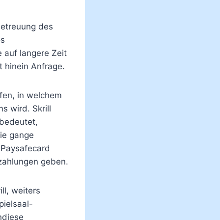
nbetreuung des
os
 auf langere Zeit
t hinein Anfrage.
ufen, in welchem
 wird. Skrill
bedeutet,
die gange
s Paysafecard
szahlungen geben.
l, weiters
pielsaal-
endiese