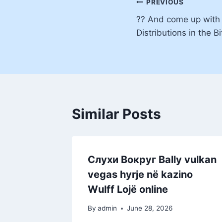
PREVIOUS
?? And come up with
Distributions in the B
Similar Posts
Слухи Вокруг Bally vulkan
vegas hyrje në kazino
Wulff Lojë online
By
admin
June 28, 2026