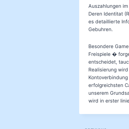
Auszahlungen im 
Deren Identitat (
es detaillierte 
Gebuhren.
Besondere Gamer
Freispiele � forg
entscheidet, tauc
Realisierung wird 
Kontoverbindung 
erfolgreichsten C
unserem Grundsat
wird in erster li