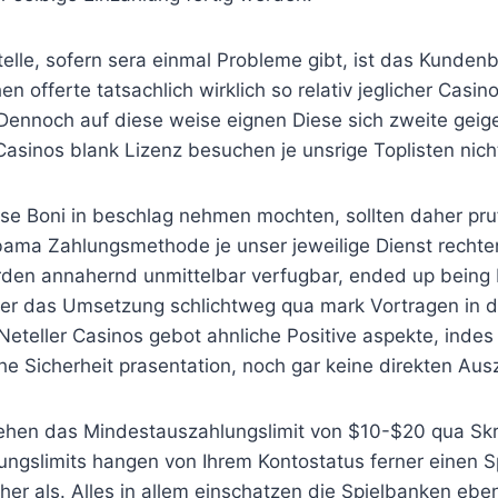
telle, sofern sera einmal Probleme gibt, ist das Kunde
n offerte tatsachlich wirklich so relativ jeglicher Casin
ennoch auf diese weise eignen Diese sich zweite geige
Casinos blank Lizenz besuchen je unsrige Toplisten nich
iese Boni in beschlag nehmen mochten, sollten daher pr
bama Zahlungsmethode je unser jeweilige Dienst rechtens
den annahernd unmittelbar verfugbar, ended up being 
nter das Umsetzung schlichtweg qua mark Vortragen in 
eteller Casinos gebot ahnliche Positive aspekte, inde
he Sicherheit prasentation, noch gar keine direkten Au
ehen das Mindestauszahlungslimit von $10-$20 qua Skril
ungslimits hangen von Ihrem Kontostatus ferner einen S
 eher als. Alles in allem einschatzen die Spielbanken eb