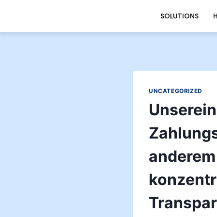
SOLUTIONS
UNCATEGORIZED
Unserein
Zahlungs
anderem 
konzentri
Transpar