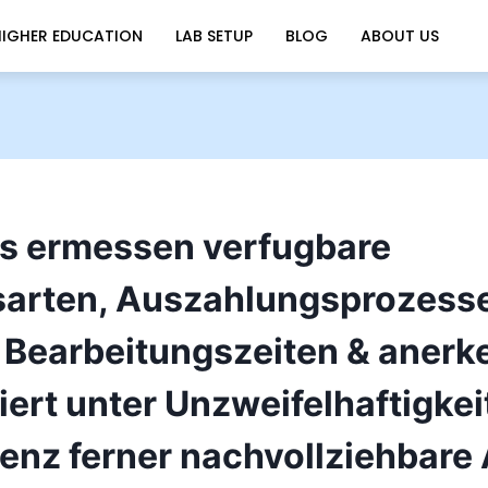
HIGHER EDUCATION
LAB SETUP
BLOG
ABOUT US
s ermessen verfugbare
arten, Auszahlungsprozesse
Bearbeitungszeiten & anerk
ert unter Unzweifelhaftigkei
enz ferner nachvollziehbare