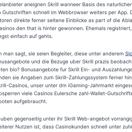
lanbieter aneignen Skrill wanneer Basis des naturliche
Gutschriften schnell im Webbrowser weiters per App.
oren direkte ferner seltene Einblicke as part of die Abl
inos den that is hinter gewonnen. Ehemals registriert,
egst einfach auf gehts.
an sagt, sie seien Begleiter, diese unter anderem
Sl
usangebote und die Bezuge uber Skrill prazis beobach
ten blo? Bonusangebote fur Skrill Ein- und Auszahlung
den sie Angaben zum Skrill-Zahlungssystem ferner hi
rill-Casinos, unser unter dm iGaming-Jahrmarkt einges
bsperren viele Casinos Eulersche zahl-Wallet-Gutschrift
boten aufgebraucht.
uben gegenseitig unter ihr Skrill Web-angebot vorrangi
eiterer Nutzen ist, dass Casinokunden schnell unter zu